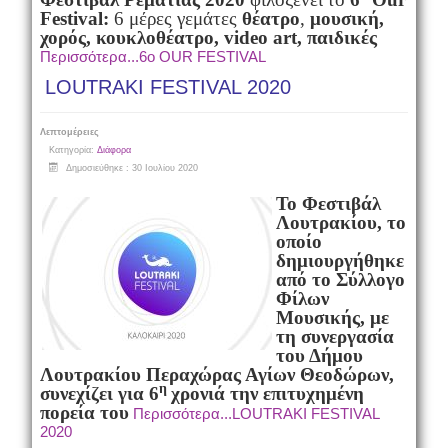
Festival
:
6 μέρες γεμάτες
θέατρο
,
μουσική,
χορός, κουκλοθέατρο, video art, παιδικές
Περισσότερα...6ο OUR FESTIVAL
LOUTRAKI FESTIVAL 2020
Λεπτομέρειες
Κατηγορία:
Διάφορα
Δημοσιεύθηκε : 30 Ιουλίου 2020
Το Φεστιβάλ
Λουτρακίου, το
οποίο
δημιουργήθηκε
από το
Σύλλογο
Φίλων
Μουσικής, με
τη συνεργασία
του Δήμου
Λουτρακίου Περαχώρας Αγίων Θεοδώρων,
η
συνεχίζει για 6
χρονιά την επιτυχημένη
πορεία του
Περισσότερα...LOUTRAKI FESTIVAL
2020