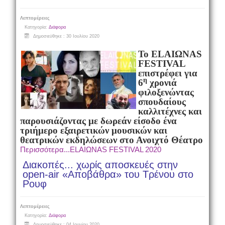
Λεπτομέρειες
Κατηγορία:
Διάφορα
Δημοσιεύθηκε : 30 Ιουλίου 2020
Το
ELAI
Ω
NAS
FESTIVAL
επιστρέφει για
η
6
χρονιά
φιλοξενώντας
σπουδαίους
καλλιτέχνες και
παρουσιάζοντας με δωρεάν είσοδο ένα
τριήμερο εξαιρετικών μουσικών και
θεατρικών εκδηλώσεων στο Ανοιχτό Θέατρο
Περισσότερα...ELAIΩNAS FESTIVAL 2020
Διακοπές... χωρίς αποσκευές στην
open-air «Αποβάθρα» του Τρένου στο
Ρουφ
Λεπτομέρειες
Κατηγορία:
Διάφορα
Δημοσιεύθηκε : 04 Ιουνίου 2020