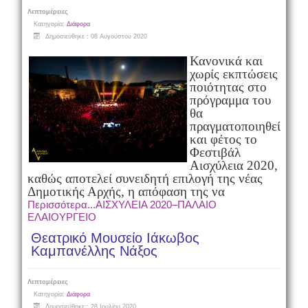
Λεπτομέρειες
Κατηγορία:
Διάφορα
Δημοσιεύθηκε : 08 Αυγούστου 2020
Κανονικά και
χωρίς εκπτώσεις
ποιότητας στο
πρόγραμμα του
θα
πραγματοποιηθεί
και φέτος το
Φεστιβάλ
Αισχύλεια 2020,
καθώς αποτελεί συνειδητή επιλογή της νέας
Δημοτικής Αρχής, η απόφαση της να
Περισσότερα...ΑΙΣΧΥΛΕΙΑ 2020–ΠΑΛΑΙΟ
ΕΛΑΙΟΥΡΓΕΙΟ
Θεατρικό Μουσείο Ιάκωβος
Καμπανέλλης Νάξος
Λεπτομέρειες
Κατηγορία:
Διάφορα
Δημοσιεύθηκε : 28 Ιουλίου 2020