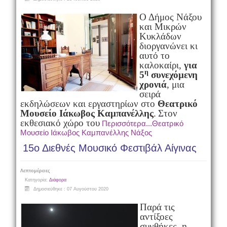
Ο Δήμος Νάξου
και Μικρών
Κυκλάδων
διοργανώνει κι
αυτό το
καλοκαίρι,
για
η
5
συνεχόμενη
χρονιά
, μια
σειρά
εκδηλώσεων και εργαστηρίων στο
Θεατρικό
Μουσείο Ιάκωβος Καμπανέλλης
.
Στον
εκθεσιακό χώρο του
Περισσότερα...Θεατρικό
Μουσείο Ιάκωβος Καμπανέλλης Νάξος
15ο Διεθνές Μουσικό Φεστιβάλ Αίγινας
Λεπτομέρειες
Κατηγορία:
Διάφορα
Δημοσιεύθηκε : 07 Αυγούστου 2020
Παρά τις
αντίξοες
συνθήκες, η