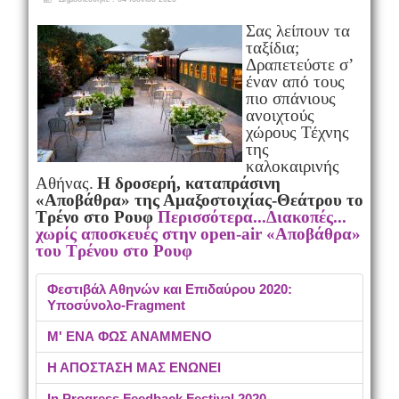
Σας λείπουν τα
ταξίδια;
Δραπετεύστε σ’
έναν από τους
πιο σπάνιους
ανοιχτούς
χώρους Τέχνης
της
καλοκαιρινής
Αθήνας.
Η δροσερή, καταπράσινη
«Αποβάθρα» της Αμαξοστοιχίας-Θεάτρου το
Τρένο στο Ρουφ
Περισσότερα...Διακοπές...
χωρίς αποσκευές στην open-air «Αποβάθρα»
του Τρένου στο Ρουφ
Φεστιβάλ Αθηνών και Επιδαύρου 2020:
Υποσύνολο-Fragment
Μ' ΕΝΑ ΦΩΣ ΑΝΑΜΜΕΝΟ
Η ΑΠΟΣΤΑΣΗ ΜΑΣ ΕΝΩΝΕΙ
In Progress Feedback Festival 2020