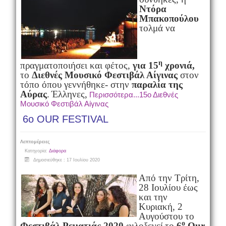
Ντόρα
Μπακοπούλου
τολμά να
η
πραγματοποιήσει και φέτος,
για 15
χρονιά,
το
Διεθνές Μουσικό Φεστιβάλ
Αίγινας
στον
τόπο όπου γεννήθηκε- στην
παραλία της
Αύρας
.
Έλληνες,
Περισσότερα...15ο Διεθνές
Μουσικό Φεστιβάλ Αίγινας
6ο OUR FESTIVAL
Λεπτομέρειες
Κατηγορία:
Διάφορα
Δημοσιεύθηκε : 17 Ιουλίου 2020
Από την Τρίτη,
28 Ιουλίου έως
και την
Κυριακή, 2
Αυγούστου το
ο
Φεστιβάλ Ρεματιάς 2020
φιλοξενεί
το
6
Our