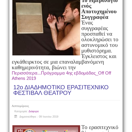
Το Ημερολόγιο
ενός
Αποτυχημένου
Συγγραφέα
Ένας
συγγραφέας
προσπαθεί να
ολοκληρώσει το
αστυνομικό του
μυθιστόρημα.
Έγκλειστος και
εγκάθειρκτος σε μια επαναλαμβανόμενη
καθημερινότητα, βιώνει την
Περισσότερα...Πρόγραμμα 4ης εβδομάδας_Off Off
Athens 2019
12ο ΔΙΑΔΗΜΟΤΙΚΟ ΕΡΑΣΙΤΕΧΝΙΚΟ
ΦΕΣΤΙΒΑΛ ΘΕΑΤΡΟΥ
Λεπτομέρειες
Κατηγορία:
Διάφορα
Δημοσιεύθηκε : 09 Ιουνίου 2019
Το ερασιτεχνικό