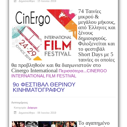
Δημοσιεύθηκε : 15 Ιουνίου 2019
74 Ταινίες
μικρού &
μεγάλου μήκους,
από Έλληνες και
ξένους
δημιουργούς.
Φιλοξενείται και
το φεστιβάλ
Short Days με 5
ταινίες οι οποίες
θα προβληθούν και θα διαγωνιστούν στο
Cinergo International
Περισσότερα...CINERGO
INTERNATIONAL FILM FESTIVAL
9ο ΦΕΣΤΙΒΑΛ ΘΕΡΙΝΟΥ
ΚΙΝΗΜΑΤΟΓΡΑΦΟΥ
Λεπτομέρειες
Κατηγορία:
Διάφορα
Δημοσιεύθηκε : 06 Ιουνίου 2019
Το αγαπημένο