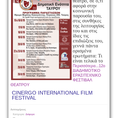
θέατρο, σε ό,τι
αφορά στην
κοινωνική
παρουσία του,
στις συνθήκες
της λειτουργίας
του και στις
ίδιες τις
επιδιώξεις του,
γεννά πάντα
ορισμένα
ερωτήματα: Τι
είναι τελικά το
Περισσότερα...12ο
ΔΙΑΔΗΜΟΤΙΚΟ
ΕΡΑΣΙΤΕΧΝΙΚΟ
ΦΕΣΤΙΒΑΛ
ΘΕΑΤΡΟΥ
CINERGO INTERNATIONAL FILM
FESTIVAL
Λεπτομέρειες
Κατηγορία:
Διάφορα