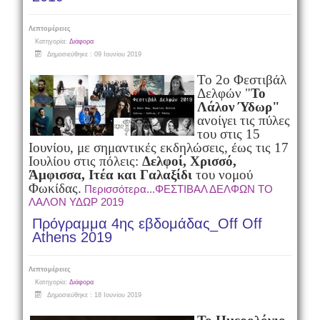
Λεπτομέρειες
Κατηγορία:
Διάφορα
Δημοσιεύθηκε : 09 Ιουνίου 2019
Το 2o Φεστιβάλ
Δελφών "
Το
Λάλον Ύδωρ"
ανοίγει τις πύλες
του στις 15
Ιουνίου, με σημαντικές εκδηλώσεις, έως τις 17
Ιουλίου στις πόλεις:
Δελφοί, Χρισσό,
Άμφισσα, Ιτέα και Γαλαξίδι
του νομού
Φωκίδας.
Περισσότερα...ΦΕΣΤΙΒΑΛ ΔΕΛΦΩΝ ΤΟ
ΛΑΛΟΝ ΥΔΩΡ 2019
Πρόγραμμα 4ης εβδομάδας_Off Off
Athens 2019
Λεπτομέρειες
Κατηγορία:
Διάφορα
Δημοσιεύθηκε : 18 Ιουνίου 2019