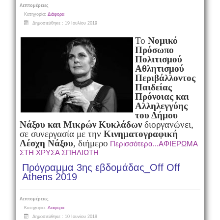
Λεπτομέρειες
Κατηγορία:
Διάφορα
Δημοσιεύθηκε : 19 Ιουλίου 2019
Το
Νομικό
Πρόσωπο
Πολιτισμού
Αθλητισμού
Περιβάλλοντος
Παιδείας
Πρόνοιας και
Αλληλεγγύης
του Δήμου
Νάξου και Μικρών Κυκλάδων
διοργανώνει,
σε συνεργασία με την
Κινηματογραφική
Λέσχη Νάξου
, διήμερο
Περισσότερα...ΑΦΙΕΡΩΜΑ
ΣΤΗ ΧΡΥΣΑ ΣΠΗΛΙΩΤΗ
Πρόγραμμα 3ης εβδομάδας_Off Off
Athens 2019
Λεπτομέρειες
Κατηγορία:
Διάφορα
Δημοσιεύθηκε : 10 Ιουνίου 2019