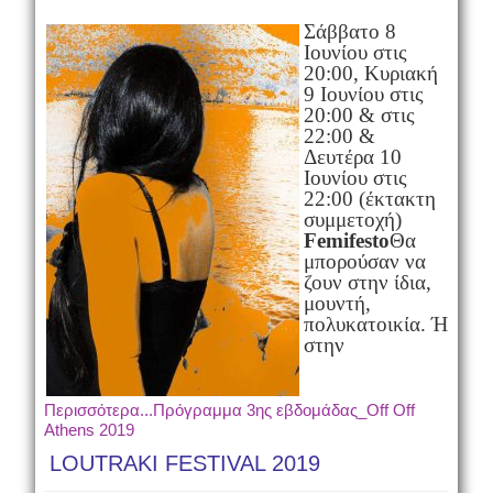
Σάββατο 8
Ιουνίου στις
20:00, Κυριακή
9 Ιουνίου στις
20:00 & στις
22:00 &
Δευτέρα 10
Ιουνίου στις
22:00 (έκτακτη
συμμετοχή)
Femifesto
Θα
μπορούσαν να
ζουν στην ίδια,
μουντή,
πολυκατοικία. Ή
στην
Περισσότερα...Πρόγραμμα 3ης εβδομάδας_Off Off
Athens 2019
LOUTRAKI FESTIVAL 2019