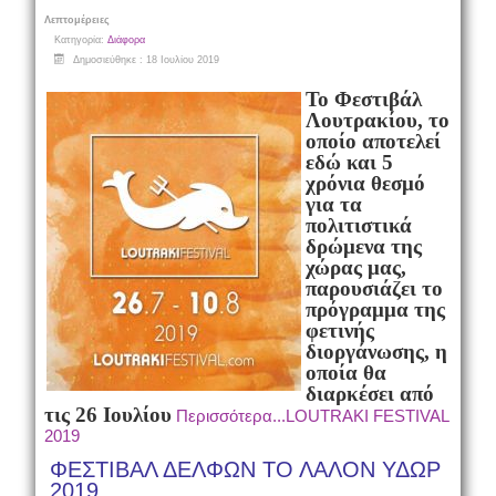
Λεπτομέρειες
Κατηγορία:
Διάφορα
Δημοσιεύθηκε : 18 Ιουλίου 2019
Το Φεστιβάλ
Λουτρακίου, το
οποίο αποτελεί
εδώ και 5
χρόνια θεσμό
για τα
πολιτιστικά
δρώμενα της
χώρας μας,
παρουσιάζει το
πρόγραμμα της
φετινής
διοργάνωσης, η
οποία θα
διαρκέσει από
τις 26 Ιουλίου
Περισσότερα...LOUTRAKI FESTIVAL
2019
ΦΕΣΤΙΒΑΛ ΔΕΛΦΩΝ ΤΟ ΛΑΛΟΝ ΥΔΩΡ
2019