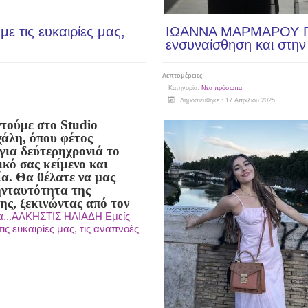
 τις ευκαιρίες μας,
ΙΩΑΝΝΑ ΜΑΡΜΑΡΟΥ Πι
ενσυναίσθηση και στην
Λεπτομέρειες
Κατηγορία:
Νέα πρόσωπα
Δημοσιεύθηκε : 17 Απριλίου 2025
τούμε στο Studio
άλη, όπου φέτος
 για δεύτερη
χρονιά το
ικό σας κείμενο και
α. Θα θέλατε να μας
ην
ταυτότητα της
ς, ξεκινώντας από τον
α...ΑΛΚΗΣΤΙΣ ΗΛΙΑΔΗ Εμείς
ις ευκαιρίες μας, τις αναπνοές