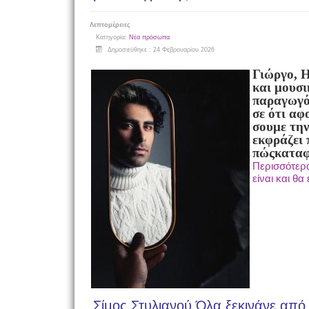
Λεπτομέρειες
Κατηγορία:
Νέα πρόσωπα
Δημοσιεύθηκε : 24 Φεβρουαρίου 2026
Γιώργο, Η
και μουσι
παραγωγός
σε ότι αφ
σου
με την
εκφράζει 
πώς
καταφ
Περισσότερα
είναι και θ
Σίμος Στυλιανού Όλα ξεκινάνε από