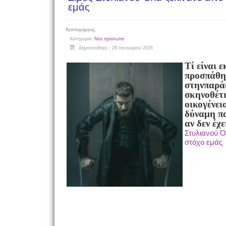
εμάς
Λεπτομέρειες
Κατηγορία:
Νέα πρόσωπα
Δημοσιεύθηκε : 28 Ιανουαρίου 2026
Τί είναι ε
προσπάθησ
στην
παρά
σκηνοθέτι
οικογένει
δύναμη π
αν δεν έχε
Στυλιανού Ό
στόχο εμάς