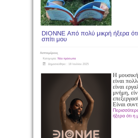
DIONNE Από πολύ μικρή ήξερα ότι 
σπίτι μου
Λεπτομέρειες
Κατηγορία:
Νέα πρόσωπα
Δημοσιεύθηκε : 18 Ιουλίου 2025
Η μουσική
είναι πολλ
είναι εργα
μνήμη, εί
επεξεργασί
Είναι συν
Περισσότερ
ήξερα ότι η 