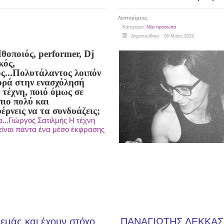
Λεπτομέρειες
Κατηγορία:
Νέα πρόσωπα
Δημοσιεύθηκε : 06 Μαϊος 2025
θοποιός, performer, Dj
κός,
...
Πολυτάλαντος λοιπόν
ορά στην ενασχόλησή
 τέχνη, ποιό όμως σε
πιο πολύ και
έρνεις να τα συνδυάζεις;
...Γιώργος Σατιλμής Η τέχνη
α είναι πάντα ένα μέσο έκφρασης
 εμάς και έχουν στόχο
ΠΑΝΑΓΙΩΤΗΣ ΛΕΚΚΑΣ 