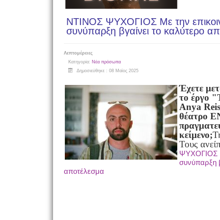
NTINOΣ ΨΥΧΟΓΙΟΣ Με την επικοιν
συνύπαρξη βγαίνει το καλύτερο α
Λεπτομέρειες
Κατηγορία:
Νέα πρόσωπα
Δημοσιεύθηκε : 08 Μαϊος 2025
Έχετε μετ
το έργο 
Anya Reis
θέατρο Ε
πραγματεύ
κείμενο;
Τ
Τους ανεί
ΨΥΧΟΓΙΟΣ Με
συνύπαρξη β
αποτέλεσμα