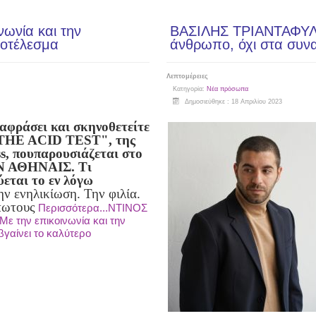
ωνία και την
ΒΑΣΙΛΗΣ ΤΡΙΑΝΤΑΦΥΛΛ
ποτέλεσμα
άνθρωπο, όχι στα συν
Λεπτομέρειες
Κατηγορία:
Νέα πρόσωπα
Δημοσιεύθηκε : 18 Απριλίου 2023
αφράσει και σκηνοθετείτε
"THE ACID TEST", της
s, που
παρουσιάζεται στο
Ν ΑΘΗΝΑΙΣ. Τι
εται το εν λόγω
ην ενηλικίωση. Την φιλία.
πωτους
Περισσότερα...NTINOΣ
 την επικοινωνία και την
γαίνει το καλύτερο