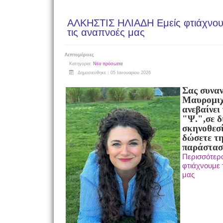
ΑΛΚΗΣΤΙΣ ΗΛΙΑΔΗ Εμείς φτιάχνουμε
τις αναπνοές μας
Λεπτομέρειες
Κατηγορία:
Νέα πρόσωπα
Δημοσιεύθηκε : 05 Ιανουαρίου 2026
Σας συναν
Μαυρομιχ
ανεβαίνει
"Ψ.",σε δ
σκηνοθεσί
δώσετε τ
παράσταση
Περισσότερ
φτιάχνουμε τ
μας