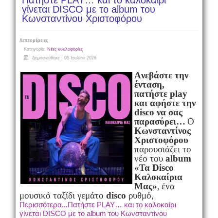
Πατήστε PLAY… και το καλοκαίρι
γίνεται DISCO με το album του
Κωνσταντίνου Χριστοφόρου
Λεπτομέρειες
Κατηγορία:
Νέες κυκλοφορίες
Δημοσιεύθηκε : 05 Ιουλίου 2026
Aνεβάστε την
ένταση,
πατήστε play
και αφήστε την
disco να σας
παρασύρει…
Ο
Κωνσταντίνος
Χριστοφόρου
παρουσιάζει το
νέο του
album
«Τα Disco
Καλοκαίρια
Μας»
,
ένα
μουσικό ταξίδι γεμάτο
disco
ρυθμό,
Περισσότερα...Πατήστε PLAY… και το καλοκαίρι
γίνεται DISCO με το album του Κωνσταντίνου