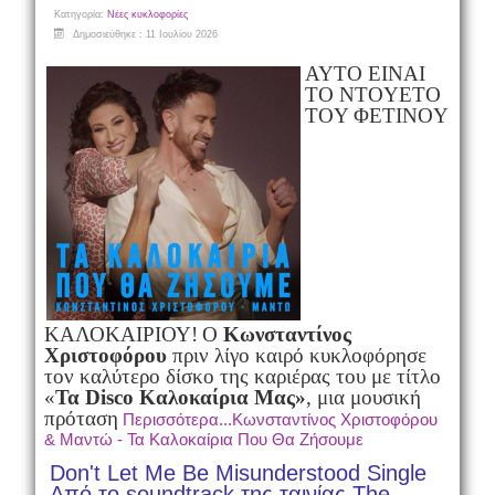
Κατηγορία:
Νέες κυκλοφορίες
Δημοσιεύθηκε : 11 Ιουλίου 2026
AYTO EINAI
TO NTOYETO
TOY ΦETINOY
ΚΑΛΟΚΑΙΡΙΟΥ!
Ο
Κωνσταντίνος
Χριστοφόρου
πριν λίγο καιρό κυκλοφόρησε
τον καλύτερο δίσκο της καριέρας του με τίτλο
«
Τα Disco Καλοκαίρια Μας»
, μια μουσική
πρόταση
Περισσότερα...Κωνσταντίνος Χριστοφόρου
& Μαντώ - Τα Καλοκαίρια Που Θα Ζήσουμε
Don't Let Me Be Misunderstood Single
Από το soundtrack της ταινίας The