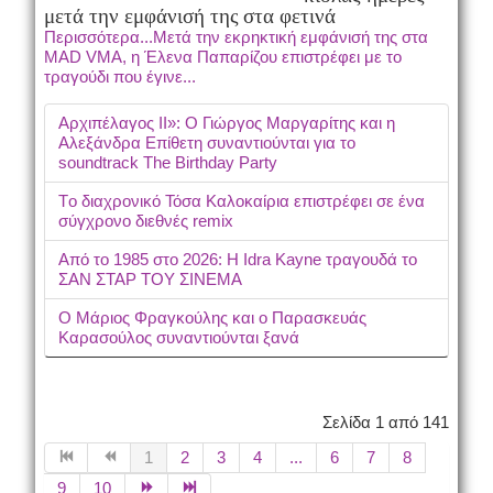
μετά την εμφάνισή της
στα φετινά
Περισσότερα...Μετά την εκρηκτική εμφάνισή της στα
MAD VMA, η Έλενα Παπαρίζου επιστρέφει με το
τραγούδι που έγινε...
Αρχιπέλαγος ΙΙ»: Ο Γιώργος Μαργαρίτης και η
Αλεξάνδρα Επίθετη συναντιούνται για το
soundtrack The Birthday Party
Tο διαχρονικό Τόσα Καλοκαίρια επιστρέφει σε ένα
σύγχρονο διεθνές remix
Από το 1985 στο 2026: Η Idra Kayne τραγουδά το
ΣΑΝ ΣΤΑΡ ΤΟΥ ΣΙΝΕΜΑ
Ο Μάριος Φραγκούλης και ο Παρασκευάς
Καρασούλος συναντιούνται ξανά
Σελίδα 1 από 141
1
2
3
4
...
6
7
8
9
10