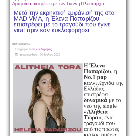
Αμαρτία επιστρέφει με τον Γιάννη Πλούταρχο
Μετά την εκρηκτική εμφάνισή της στα
MAD VMA, η Έλενα Παπαρίζου
επιστρέφει με το τραγούδι που έγινε
viral πριν καν κυκλοφορήσει
Λεπτομέρειες
Κατηγορία:
Νέες κυκλοφορίες
Δημοσιεύθηκε : 04 Ιουλίου 2026
Η
Έλενα
Παπαρίζου
, η
Νο.1
pop
καλλιτέχνιδα της
Ελλάδας,
επιστρέφει
δυναμικά
με το
νέο της
single
«Αλήθεια
Τώρα»
, ένα
τραγούδι που
από τις πρώτες
κιόλας ημέρες