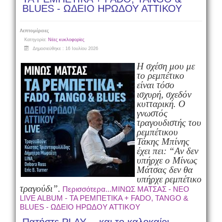
BLUES - ΩΔΕΙΟ ΗΡΩΔΟΥ ΑΤΤΙΚΟΥ
Λεπτομέρειες
Κατηγορία:
Νέες κυκλοφορίες
Δημοσιεύθηκε : 16 Ιουλίου 2026
Η σχέση μου με
το ρεμπέτικο
είναι τόσο
ισχυρή, σχεδόν
κυτταρική. Ο
γνωστός
τραγουδιστής του
ρεμπέτικου
Τάκης Μπίνης
έχει πει: “Αν δεν
υπήρχε ο Μίνως
Μάτσας δεν θα
υπήρχε ρεμπέτικο
τραγούδι”.
Περισσότερα...ΜΙΝΩΣ ΜΑΤΣΑΣ - NEO
LIVE ALBUM - ΤΑ ΡΕΜΠΕΤΙΚΑ + FADO, TANGO &
BLUES - ΩΔΕΙΟ ΗΡΩΔΟΥ ΑΤΤΙΚΟΥ