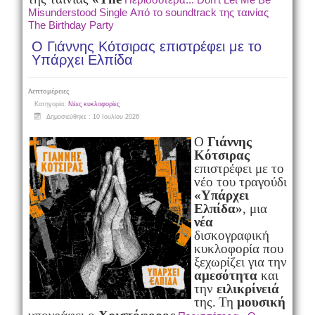
Misunderstood Single Από το soundtrack της ταινίας
The Birthday Party
Ο Γιάννης Κότσιρας επιστρέφει με το
Υπάρχει Ελπίδα
Λεπτομέρειες
Κατηγορία:
Νέες κυκλοφορίες
Δημοσιεύθηκε : 10 Ιουλίου 2026
Ο
Γιάννης
Κότσιρας
επιστρέφει με το
νέο του τραγούδι
«Υπάρχει
Ελπίδα»
, μια
νέα
δισκογραφική
κυκλοφορία που
ξεχωρίζει για την
αμεσότητα
και
την
ειλικρίνειά
της.
Τη
μουσική