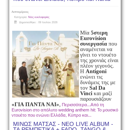
Λεπτομέρειες
Κατηγορία:
Νέες κυκλοφορίες
Δημοσιεύθηκε : 09 Ιουλίου 2026
Μία
5στερη
Eurovision
συνεργασία
που
αναμένεται να
γίνει το ντουέτο
της χρονιάς είναι
πλέον γεγονός.
Η
Antigoni
ενώνει τις
δυνάμεις της με
τον
Sal Da
Vinci
και μαζί
παρουσιάζουν
«ΓΙΑ ΠΑΝΤΑ ΝΑΙ»
,
Περισσότερα...Από τη
Eurovision στο απόλυτο wedding anthem hit: Το μουσικό
ντουέτο που ενώνει Ελλάδα, Κύπρο και...
ΜΙΝΩΣ ΜΑΤΣΑΣ - NEO LIVE ALBUM -
ΤΑ ΡΕΜΠΕΤΙΚΑ + FADO, TANGO &