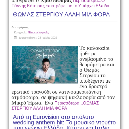
υπογράφει ο
Χριστόφορος
Περισσότερα...Ο
Γιάννης Κότσιρας επιστρέφει με το Υπάρχει Ελπίδα
ΘΩΜΑΣ ΣΤΕΡΓΙΟΥ ΑΛΛΗ ΜΙΑ ΦΟΡΑ
Λεπτομέρειες
Κατηγορία:
Νέες κυκλοφορίες
Δημοσιεύθηκε : 23 Ιουλίου 2026
Το καλοκαίρι
ήρθε με
ανεβασμένο το
θερμόμετρο και
ο Θωμάς
Στεργίου το
υποδέχεται με
ένα δροσερό
ερωτικό τραγούδι σε λατινοαμερικάνικη
ατμόσφαιρα, σε ψηφιακή κυκλοφορία από τον
Μικρό Ήρωα. Ένα
Περισσότερα...ΘΩΜΑΣ
ΣΤΕΡΓΙΟΥ ΑΛΛΗ ΜΙΑ ΦΟΡΑ
Από τη Eurovision στο απόλυτο
wedding anthem hit: Το μουσικό ντουέτο
που ενώνει Ελλάδα, Κύπρο και Ιταλία