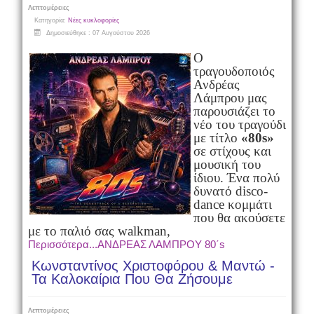
Λεπτομέρειες
Κατηγορία:
Νέες κυκλοφορίες
Δημοσιεύθηκε : 07 Αυγούστου 2026
Ο
τραγουδοποιός
Ανδρέας
Λάμπρου μας
παρουσιάζει το
νέο του τραγούδι
με τίτλο
«80s»
σε στίχους και
μουσική του
ίδιου. Ένα πολύ
δυνατό disco-
dance κομμάτι
που θα ακούσετε
με το παλιό σας walkman,
Περισσότερα...ΑΝΔΡΕΑΣ ΛΑΜΠΡΟΥ 80΄s
Κωνσταντίνος Χριστοφόρου & Μαντώ -
Τα Καλοκαίρια Που Θα Ζήσουμε
Λεπτομέρειες