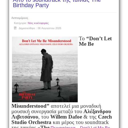
Birthday Party
Λεπτομέρειες
Κατηγορία:
Νέες κυκλοφορίες
Δημοσιεύθηκε : 06 Αυγούστου 2026
Το
“Don’t Let
Me Be
Misunderstood”
αποτελεί μια μοναδική
μουσική συνεργασία μεταξύ του
Αλέξανδρου
Λιβιτσάνου
, του
Willem Dafoe
& της
Czech
Studio Orchestra
και μέρος του soundtrack
της ταινίας
«The
Περισσότερα... Don't Let Me Be