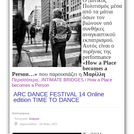
Ο Δυτικός
Πολιτισμός μέσα
από τα μάτια
όσων τον
βιώνουν υπό
συνθήκες
αναγκαστικού
εκπατρισμού.
Αυτός είναι ο
πυρήνας της
performance
«
How a Place
becomes a
Person
…»
που παρουσιάζει η
Μαρίλλη
Περισσότερα...INTIMATE BRIDGES / Ηow a Place
becomes a Person
ARC DANCE FESTIVAL 14 Online
edition TIME TO DANCE
Λεπτομέρειες
Κατηγορία:
Διάφορα
Δημοσιεύθηκε : 04 Μαϊος 2021