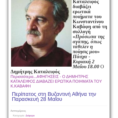
Καταλειφός
διαβάζει
ερωτικά
ποιήματα
του
Κωνσταντίνου
Καβάφη από τη
συλλογή
«
Πρόσωπα της
αγάπης
,
όπως
τάθελεν η
ποίησις μου
»
Πάσχα -
Κυριακή 2
Μαΐου
18.00
Ο
Δημήτρης Καταλειφός
Περισσότερα...ΑΦΗΓΗΣΕΙΣ - Ο ΔΗΜΗΤΡΗΣ
ΚΑΤΑΛΕΙΦΟΣ ΔΙΑΒΑΖΕΙ ΕΡΩΤΙΚΑ ΠΟΙΗΜΑΤΑ ΤΟΥ
Κ.ΚΑΒΑΦΗ
Περίπατος στη Βυζαντινή Αθήνα την
Παρασκευή 28 Μαΐου
Λεπτομέρειες
Κατηγορία:
Διάφορα