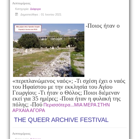
Λεπτομέρειες
Κατηγορία:
Διάφορα
Δημοσιεύθηκε : 01 Ιουνίου 2021
-Ποιος ήταν ο
«περιπλανώμενος ναός»;
-Τι σχέση έχει ο ναός
του Ηφαίστου με την εκκλησία του Αγίου
Γεωργίου;
-Tι ήταν ο Θόλος; Ποιοι διέμεναν
εκεί για 35 ημέρες;
-Ποια ήταν η φυλακή της
πόλης;
-Πού
Περισσότερα...ΜΙΑ ΜΕΡΑ ΣΤΗΝ
ΑΡΧΑΙΑ ΑΓΟΡΑ
THE QUEER ARCHIVE FESTIVAL
Λεπτομέρειες