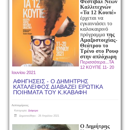
Φεστιβάλ Νέων
Καλλιτεχνών
«Τα 12 Κουπέ»
έρχεται να
εγκαινιάσει το
καλοκαιρινό
πρόγραμμα
της
Αμαξοστοιχίας-
Θεάτρου το
Τρένο στο Ρουφ
στην απλόχωρη
Περισσότερα...ΤΑ
12 ΚΟΥΠΕ 11- 20
Ιουνίου 2021
ΑΦΗΓΗΣΕΙΣ - Ο ΔΗΜΗΤΡΗΣ
ΚΑΤΑΛΕΙΦΟΣ ΔΙΑΒΑΖΕΙ ΕΡΩΤΙΚΑ
ΠΟΙΗΜΑΤΑ ΤΟΥ Κ.ΚΑΒΑΦΗ
Λεπτομέρειες
Κατηγορία:
Διάφορα
Δημοσιεύθηκε : 26 Απριλίου 2021
Ο Δημήτρης