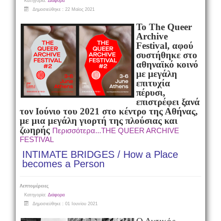
Κατηγορία:
Διάφορα
Δημοσιεύθηκε : 22 Μαϊος 2021
Το
The
Queer
Archive
Festival
, αφού
συστήθηκε στο
αθηναϊκό κοινό
με μεγάλη
επιτυχία
πέρυσι,
επιστρέφει ξανά
τον Ιούνιο του 2021 στο κέντρο της Αθήνας,
με μια μεγάλη γιορτή της πλούσιας και
ζωηρής
Περισσότερα...THE QUEER ARCHIVE
FESTIVAL
INTIMATE BRIDGES / Ηow a Place
becomes a Person
Λεπτομέρειες
Κατηγορία:
Διάφορα
Δημοσιεύθηκε : 01 Ιουνίου 2021