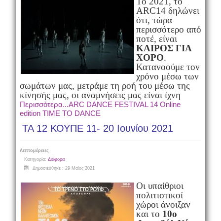
Το 2021, το
ARC14 δηλώνει
ότι, τώρα
περισσότερο από
ποτέ, είναι
ΚΑΙΡΟΣ ΓΙΑ
ΧΟΡΟ
.
Κατανοούμε τον
χρόνο μέσω των
σωμάτων μας, μετράμε τη ροή του μέσω της
κίνησής μας, οι αναμνήσεις μας είναι ίχνη
Περισσότερα...ARC DANCE FESTIVAL 14 Online
edition TIME TO DANCE
ΤΑ 12 ΚΟΥΠΕ 11- 20 Ιουνίου 2021
Λεπτομέρειες
Κατηγορία:
Διάφορα
Δημοσιεύθηκε : 29 Μαϊος 2021
Οι υπαίθριοι
πολιτιστικοί
χώροι άνοιξαν
και το
10ο