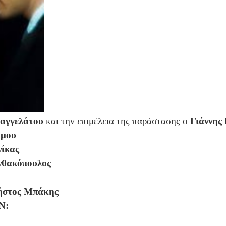
αγγελάτου
και την επιμέλεια της παράστασης ο
Γιάννης
όμου
ίκας
νθακόπουλος
ήστος Μπάκης
Ν: