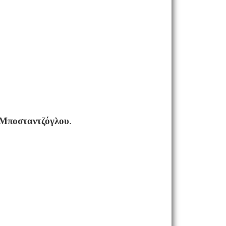
 Μποσταντζόγλου
.