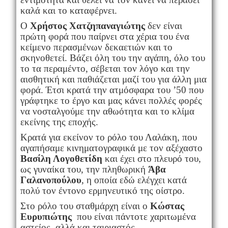
καλά και το καταφέρνει.
Ο
Χρήστος Χατζηπαναγιώτης
δεν είναι
πρώτη φορά που παίρνει στα χέρια του ένα
κείμενο περασμένων δεκαετιών και το
σκηνοθετεί. Βάζει όλη του την αγάπη, όλο του
το τα περαμέντο, σέβεται τον λόγο και την
αισθητική και παθιάζεται μαζί του για άλλη μια
φορά. Έτσι κρατά την ατμόσφαρα του ’50 που
γράφτηκε το έργο και μας κάνει πολλές φορές
να νοσταλγούμε την αθωότητα και το κλίμα
εκείνης της εποχής.
Κρατά για εκείνον το ρόλο του Λαλάκη, που
αγαπήσαμε κινηματογραφικά με τον αξέχαστο
Βασίλη Λογοθετίδη
και έχει στο πλευρό του,
ως γυναίκα του, την πληθωρική
Άβα
Γαλανοπούλου
, η οποία εδώ ελέγχει κατά
πολύ τον έντονο ερμηνευτικό της οίστρο.
Στο ρόλο του σταθμάρχη είναι ο
Κώστας
Ευρυπιώτης
που είναι πάντοτε χαριτωμένα
αστείος, αλλά και ταιριαστός.