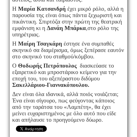
H
Μαρία
Κατσανδρή
έχει μικρό ρόλο, αλλά η
παρουσία της είναι όπως πάντα ξεχωριστή και
πικάντικη. Σπιρτόζα στην πρώτη της θεατρική
εμφάνιση κι η
Δανάη Μπάρκα
,στο ρόλο της
υπηρέτριας.
Η
Μαίρη Τσαγκάρη
έστησε ένα συμπαθές
σκηνικό σα διαμέρισμα, όμως ξεπέρασε εαυτόν
στο σκηνικό του σταθμού/κόμβου.
Ο
Θοδωρής Πετρόπουλος
διασκεύασε το
εξαιρετικό και μπροστάρικο κείμενο για την
εποχή του, του αξεπέραστου διδύμου
Σακελλάριου-Γιαννακόπουλου.
Δεν είναι όλα ιδανικά, αλλά ποιός νοιάζεται;
Ένα είναι σίγουρο, πως φεύγοντας κάποιος
από την ταράτσα του «Λαμπέτη», θα έχει
μείνει ευχαριστημένος με όλο αυτό που είδε
και απήλαυσε το προηγούμενο δύωρο.