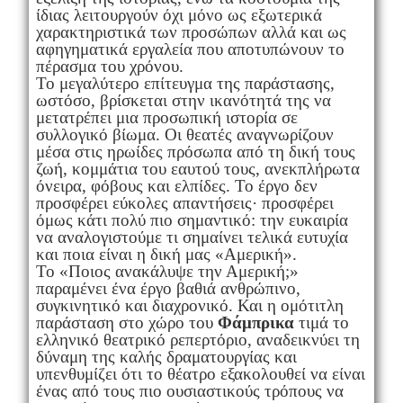
ίδιας λειτουργούν όχι μόνο ως εξωτερικά
χαρακτηριστικά των προσώπων αλλά και ως
αφηγηματικά εργαλεία που αποτυπώνουν το
πέρασμα του χρόνου.
Το μεγαλύτερο επίτευγμα της παράστασης,
ωστόσο, βρίσκεται στην ικανότητά της να
μετατρέπει μια προσωπική ιστορία σε
συλλογικό βίωμα. Οι θεατές αναγνωρίζουν
μέσα στις ηρωίδες πρόσωπα από τη δική τους
ζωή, κομμάτια του εαυτού τους, ανεκπλήρωτα
όνειρα, φόβους και ελπίδες. Το έργο δεν
προσφέρει εύκολες απαντήσεις· προσφέρει
όμως κάτι πολύ πιο σημαντικό: την ευκαιρία
να αναλογιστούμε τι σημαίνει τελικά ευτυχία
και ποια είναι η δική μας «Αμερική».
Το «Ποιος ανακάλυψε την Αμερική;»
παραμένει ένα έργο βαθιά ανθρώπινο,
συγκινητικό και διαχρονικό. Και η ομότιτλη
παράσταση στο χώρο του
Φάμπρικα
τιμά το
ελληνικό θεατρικό ρεπερτόριο, αναδεικνύει τη
δύναμη της καλής δραματουργίας και
υπενθυμίζει ότι το θέατρο εξακολουθεί να είναι
ένας από τους πιο ουσιαστικούς τρόπους να