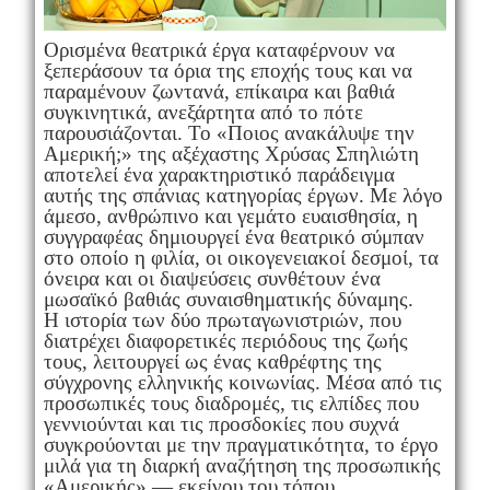
Ορισμένα θεατρικά έργα καταφέρνουν να
ξεπεράσουν τα όρια της εποχής τους και να
παραμένουν ζωντανά, επίκαιρα και βαθιά
συγκινητικά, ανεξάρτητα από το πότε
παρουσιάζονται. Το «Ποιος ανακάλυψε την
Αμερική;» της αξέχαστης Χρύσας Σπηλιώτη
αποτελεί ένα χαρακτηριστικό παράδειγμα
αυτής της σπάνιας κατηγορίας έργων. Με λόγο
άμεσο, ανθρώπινο και γεμάτο ευαισθησία, η
συγγραφέας δημιουργεί ένα θεατρικό σύμπαν
στο οποίο η φιλία, οι οικογενειακοί δεσμοί, τα
όνειρα και οι διαψεύσεις συνθέτουν ένα
μωσαϊκό βαθιάς συναισθηματικής δύναμης.
Η ιστορία των δύο πρωταγωνιστριών, που
διατρέχει διαφορετικές περιόδους της ζωής
τους, λειτουργεί ως ένας καθρέφτης της
σύγχρονης ελληνικής κοινωνίας. Μέσα από τις
προσωπικές τους διαδρομές, τις ελπίδες που
γεννιούνται και τις προσδοκίες που συχνά
συγκρούονται με την πραγματικότητα, το έργο
μιλά για τη διαρκή αναζήτηση της προσωπικής
«Αμερικής» — εκείνου του τόπου,