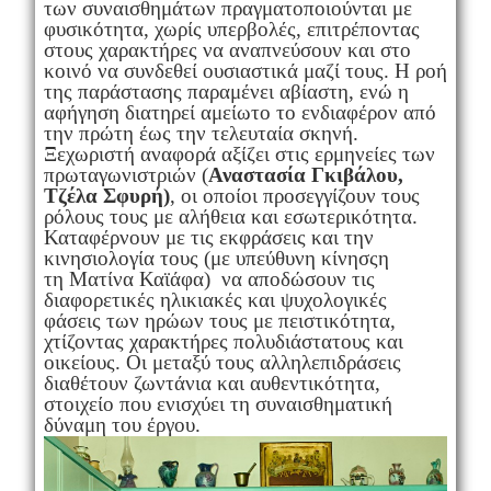
των συναισθημάτων πραγματοποιούνται με
φυσικότητα, χωρίς υπερβολές, επιτρέποντας
στους χαρακτήρες να αναπνεύσουν και στο
κοινό να συνδεθεί ουσιαστικά μαζί τους. Η ροή
της παράστασης παραμένει αβίαστη, ενώ η
αφήγηση διατηρεί αμείωτο το ενδιαφέρον από
την πρώτη έως την τελευταία σκηνή.
Ξεχωριστή αναφορά αξίζει στις ερμηνείες των
πρωταγωνιστριών (
Αναστασία Γκιβάλου,
Τζέλα Σφυρή)
, οι οποίοι προσεγγίζουν τους
ρόλους τους με αλήθεια και εσωτερικότητα.
Καταφέρνουν με τις εκφράσεις και την
κινησιολογία τους (με υπεύθυνη κίνησςη
τη
Ματίνα Καϊάφα) να αποδώσουν τις
διαφορετικές ηλικιακές και ψυχολογικές
φάσεις των ηρώων τους με πειστικότητα,
χτίζοντας χαρακτήρες πολυδιάστατους και
οικείους. Οι μεταξύ τους αλληλεπιδράσεις
διαθέτουν ζωντάνια και αυθεντικότητα,
στοιχείο που ενισχύει τη συναισθηματική
δύναμη του έργου.