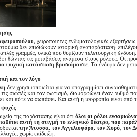
δησης
αφειροπούλου
, χειροποίητες ενδυματολογικές εξαρτήσεις
οστούμια δεν επιδιώκουν ιστορική αναπαράσταση· επιλέγο
απλές γραμμές, υλικά που θυμίζουν τελετουργική ένδυση. 
βοηθώντας τις μεταβάσεις ανάμεσα στους ρόλους. Οι προ
οια ψυχική κατάσταση βρισκόμαστε
. Το ένδυμα δεν μετ
πή και τον λόγο
νη
δεν χρησιμοποιείται για να υπογραμμίσει συναισθηματι
ε τις σιωπές και τον φωτισμό, διαμορφώνει έναν ρυθμό πο
ει και πότε να σωπάσει. Και αυτή η ισορροπία είναι από 
 ψυχές
ιχείο της παράστασης είναι ότι
όλοι οι ρόλοι ενσαρκώνο
διαθέτει αυτή τη στιγμή το ελληνικό θέατρο, που παρά
οδύεται
την Άτοσσα, τον Αγγελιοφόρο, τον Χορό, τον Δ
λλαγές, χωρίς επίδειξη.