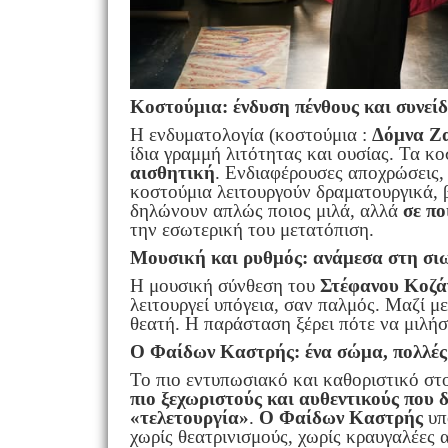
Κοστούμια: ένδυση πένθους και συνεί
Η ενδυματολογία (κοστούμια :
Δόμνα Ζ
ίδια γραμμή λιτότητας και ουσίας. Τα κ
αισθητική
. Ενδιαφέρουσες αποχρώσεις, 
κοστούμια λειτουργούν δραματουργικά, 
δηλώνουν απλώς ποιος μιλά, αλλά
σε π
την εσωτερική του μετατόπιση.
Μουσική και ρυθμός: ανάμεσα στη σιω
Η μουσική σύνθεση του
Στέφανου Κοζά
λειτουργεί υπόγεια, σαν παλμός. Μαζί μ
θεατή. Η παράσταση ξέρει πότε να μιλήσ
Ο Φαίδων Καστρής: ένα σώμα, πολλές
Το πιο εντυπωσιακό και καθοριστικό στο
πιο ξεχωριστούς και αυθεντικούς που 
«τελετουργία»
.
Ο Φαίδων Καστρής
υπ
χωρίς θεατρινισμούς, χωρίς κραυγαλέες α