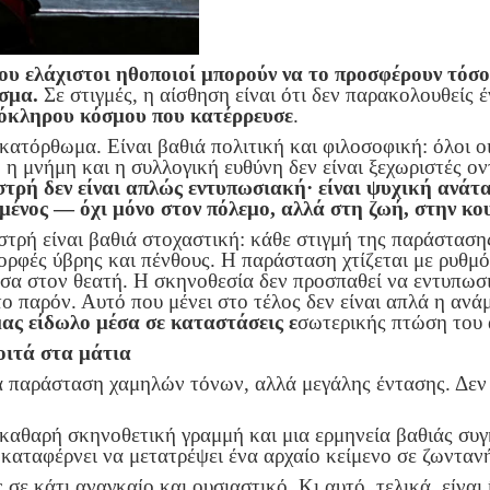
υ ελάχιστοι ηθοποιοί μπορούν να το προσφέρουν τόσο
σμα.
Σε στιγμές, η αίσθηση είναι ότι δεν παρακολουθείς έ
λόκληρου κόσμου που κατέρρευσε
.
 κατόρθωμα. Είναι βαθιά πολιτική και φιλοσοφική: όλοι ο
 η μνήμη και η συλλογική ευθύνη δεν είναι ξεχωριστές οντ
τρή δεν είναι απλώς εντυπωσιακή· είναι
ψυχική ανάτ
ημένος — όχι μόνο στον πόλεμο, αλλά στη ζωή, στην κο
ρή είναι βαθιά στοχαστική: κάθε στιγμή της παράσταση
ορφές ύβρης και πένθους. Η παράσταση χτίζεται με ρυθμό 
μέσα στον θεατή. Η σκηνοθεσία δεν προσπαθεί να εντυπωσ
ο παρόν. Αυτό που μένει στο τέλος δεν είναι απλά η ανά
ας είδωλο μέσα σε καταστάσεις ε
σωτερικής πτώση του 
οιτά στα μάτια
 παράσταση χαμηλών τόνων, αλλά μεγάλης έντασης. Δεν φ
καθαρή σκηνοθετική γραμμή και μια ερμηνεία βαθιάς συγ
αταφέρνει να μετατρέψει ένα αρχαίο κείμενο σε ζωντανή
ς σε κάτι αναγκαίο και ουσιαστικό. Κι αυτό, τελικά, είνα