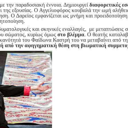
 με την παραδοσιακή έννοια. Δημιουργεί
διαφορετικές εσ
αι της εξουσίας. Ο Αγγελιοφόρος κουβαλά την ωμή αλήθει
ση. Ο Δαρείος εμφανίζεται ως μνήμη και προειδοποίηση.
δητοποίηση.
ενδυματολογικές και σκηνικές εναλλαγές, με μεταπτώσεις 
του σώματος, κυρίως όμως
στο βλέμμα
. Ο θεατής καταλαβα
Η ικανότητά του Φαίδωνα Καστρή του να μεταβαίνει από 
τή από την αφηγηματική θέση στη βιωματική συμμετο