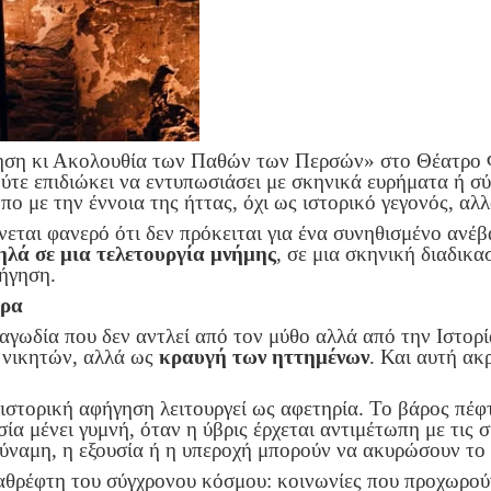
ηση κι Ακολουθία των Παθών των Περσών» στο Θέατρο Φ
τε επιδιώκει να εντυπωσιάσει με σκηνικά ευρήματα ή σύγ
πο με την έννοια της ήττας, όχι ως ιστορικό γεγονός, αλ
εται φανερό ότι δεν πρόκειται για ένα συνηθισμένο ανέ
ηλά σε μια τελετουργία μνήμης
, σε μια σκηνική διαδικα
φήγηση.
ερα
αγωδία που δεν αντλεί από τον μύθο αλλά από την Ιστορ
 νικητών, αλλά ως
κραυγή των ηττημένων
. Και αυτή ακ
στορική αφήγηση λειτουργεί ως αφετηρία. Το βάρος πέφτε
ία μένει γυμνή, όταν η ύβρις έρχεται αντιμέτωπη με τις σ
 δύναμη, η εξουσία ή η υπεροχή μπορούν να ακυρώσουν το
καθρέφτη του σύγχρονου κόσμου: κοινωνίες που προχωρούν