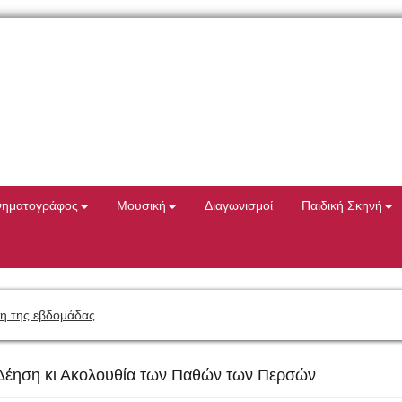
νηματογράφος
Μουσική
Διαγωνισμοί
Παιδική Σκηνή
η της εβδομάδας
, Δέηση κι Ακολουθία των Παθών των Περσών