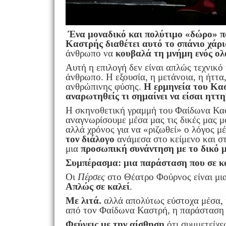
Ένα μοναδικό και πολύτιμο «δώρο» πο
Καστρής διαθέτει αυτό το σπάνιο χάρι
άνθρωπο να
κουβαλά τη μνήμη ενός ο
Αυτή η επιλογή δεν είναι απλώς τεχνικό
άνθρωπο. Η εξουσία, η μετάνοια, η ήττα,
ανθρώπινης φύσης.
Η ερμηνεία του Κασ
αναρωτηθείς τι σημαίνει να είσαι ηττ
Η σκηνοθετική γραμμή του Φαίδωνα Καστ
αναγνωρίσουμε μέσα μας τις δικές μας μ
αλλά χρόνος για να «ριζωθεί» ο λόγος 
τον διάλογο
ανάμεσα στο κείμενο και στ
μια
προσωπική συνάντηση με το δικό μ
Συμπέρασμα: μια παράσταση που σε κ
Οι
Πέρσες
στο Θέατρο Φούρνος είναι μια
Aπλώς σε καλεί
.
Με λιτά.
αλλά απολύτως εύστοχα μέσα, 
από τον Φαίδωνα Καστρή, η παράσταση κ
Φεύγεις με την αίσθηση
ότι συμμετείχε