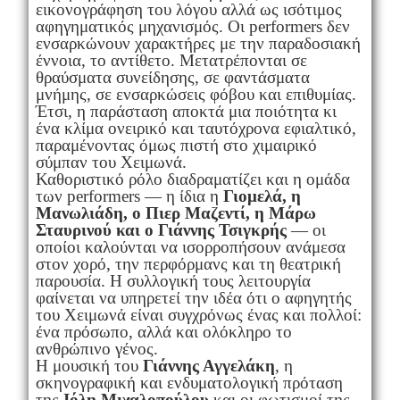
εικονογράφηση του λόγου αλλά ως ισότιμος
αφηγηματικός μηχανισμός. Οι performers δεν
ενσαρκώνουν χαρακτήρες με την παραδοσιακή
έννοια, το αντίθετο. Μετατρέπονται σε
θραύσματα συνείδησης, σε φαντάσματα
μνήμης, σε ενσαρκώσεις φόβου και επιθυμίας.
Έτσι, η παράσταση αποκτά μια ποιότητα κι
ένα κλίμα ονειρικό και ταυτόχρονα εφιαλτικό,
παραμένοντας όμως πιστή στο χιμαιρικό
σύμπαν του Χειμωνά.
Καθοριστικό ρόλο διαδραματίζει και η ομάδα
των performers — η ίδια η
Γιομελά, η
Μανωλιάδη, ο Πιερ Μαζεντί, η Μάρω
Σταυρινού και ο Γιάννης Τσιγκρής
— οι
οποίοι καλούνται να ισορροπήσουν ανάμεσα
στον χορό, την περφόρμανς και τη θεατρική
παρουσία. Η συλλογική τους λειτουργία
φαίνεται να υπηρετεί την ιδέα ότι ο αφηγητής
του Χειμωνά είναι συγχρόνως ένας και πολλοί:
ένα πρόσωπο, αλλά και ολόκληρο το
ανθρώπινο γένος.
Η μουσική του
Γιάννης Αγγελάκη
, η
σκηνογραφική και ενδυματολογική πρόταση
της
Ιόλη Μιχαλοπούλου
και οι φωτισμοί της