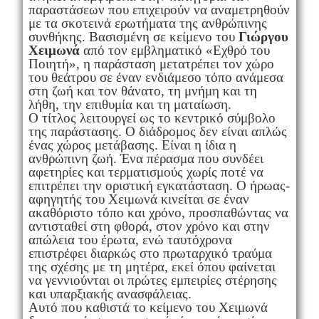
παραστάσεων που επιχειρούν να αναμετρηθούν
με τα σκοτεινά ερωτήματα της ανθρώπινης
συνθήκης. Βασισμένη σε κείμενο του
Γιώργου
Χειμωνά
από τον εμβληματικό «Εχθρό του
Ποιητή», η παράσταση μετατρέπει τον χώρο
του θεάτρου σε έναν ενδιάμεσο τόπο ανάμεσα
στη ζωή και τον θάνατο, τη μνήμη και τη
λήθη, την επιθυμία και τη ματαίωση.
Ο τίτλος λειτουργεί ως το κεντρικό σύμβολο
της παράστασης. Ο διάδρομος δεν είναι απλώς
ένας χώρος μετάβασης. Είναι η ίδια η
ανθρώπινη ζωή. Ένα πέρασμα που συνδέει
αφετηρίες και τερματισμούς χωρίς ποτέ να
επιτρέπει την οριστική εγκατάσταση. Ο ήρωας-
αφηγητής του Χειμωνά κινείται σε έναν
ακαθόριστο τόπο και χρόνο, προσπαθώντας να
αντισταθεί στη φθορά, στον χρόνο και στην
απώλεια του έρωτα, ενώ ταυτόχρονα
επιστρέφει διαρκώς στο πρωταρχικό τραύμα
της σχέσης με τη μητέρα, εκεί όπου φαίνεται
να γεννιούνται οι πρώτες εμπειρίες στέρησης
και υπαρξιακής ανασφάλειας.
Αυτό που καθιστά το κείμενο του Χειμωνά