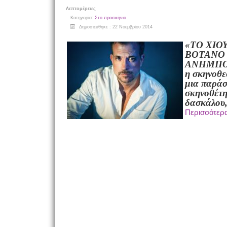
Λεπτομέρειες
Κατηγορία:
Στο προσκήνιο
Δημοσιεύθηκε : 22 Νοεμβρίου 2014
«ΤΟ ΧΙΟ
ΒΟΤΑΝΟ 
ΑΝΗΜΠΟ
η σκηνοθεσ
μια παράσ
σκηνοθέτη
δασκάλου,
Περισσότε