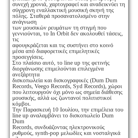
συνεχή χρονιά, χαρτογραφεί και αναδεικνύει τη
σύγχρονη εναλλακτική μουσική σκηνή της
πόλης. Σταθερά προσανατολισμένο στην
ανάγνωση
των μουσικών ρευμάτων τη στιγμή που
γεννιούνται, το In Orbit δεν ακολουθεί τάσεις,
τις
αφουγκράζεται και τις συστήνει στο κοινό
μέσα από διαφορετικές επιμελητικές
προσεγγίσεις.
Στο πλαίσιο αυτό, το line up της φετινής
διοργάνωσης επιμελούνται επιλεγμένα
ανεξάρτητα
δισκοπωλεία και δισκογραφικές (Dum Dum
Records, Veego Records, Syd Records), χώροι
που λειτουργούν όχι μόνο ως σημεία διάθεσης
μουσικής, αλλά ως ζωντανοί πολιτιστικοί
κόμβοι.
Την Παρασκευή 10 Ιουλίου, την επιμέλεια του
line up αναλαμβάνει το δισκοπωλείο Dum
Dum
Records, συνδυάζοντας ηλεκτρονικούς
ρυθμούς, synth-pop μελωδίες και νοσταλγικά