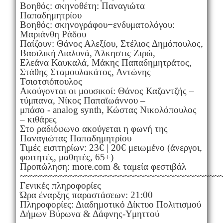
Βοηθός: σκηνοθέτη: Παναγιώτα
Παπαδημητρίου
Βοηθός: σκηνογράφου−ενδυματολόγου:
Μαριάνθη Ράδου
Παίζουν: Θάνος Αλεξίου, Στέλιος Δημόπουλος,
Βασιλική Διαλυνά, Άλκηστις Ζιρώ,
Ελεάνα Καυκαλά, Μάκης Παπαδημητράτος,
Στάθης Σταμουλακάτος, Αντώνης
Τσιοτσιόπουλος
Ακούγονται οι μουσικοί: Θάνος Καζαντζής –
τύμπανα, Νίκος Παπαϊωάννου –
μπάσο - analog synth, Κώστας Νικολόπουλος
– κιθάρες
Στο ραδιόφωνο ακούγεται η φωνή της
Παναγιώτας Παπαδημητρίου
Τιμές εισιτηρίων: 23€ | 20€ μειωμένο (άνεργοι,
φοιτητές, μαθητές, 65+)
Προπώληση: more.com & ταμεία φεστιβάλ
~~~~~~~~~~~~~~~~~~~~~~~~~~~~~~~~~~~~~~~~
Γενικές πληροφορίες
Ώρα έναρξης παραστάσεων: 21:00
Πληροφορίες: Διαδημοτικό Δίκτυο Πολιτισμού
Δήμων Βύρωνα & Δάφνης-Υμηττού