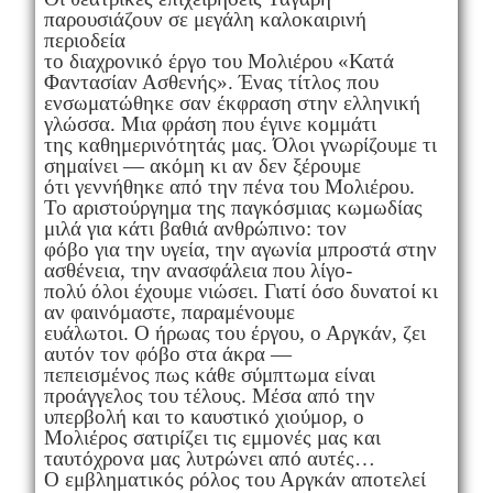
παρουσιάζουν σε μεγάλη καλοκαιρινή
περιοδεία
το διαχρονικό έργο του Μολιέρου «Κατά
Φαντασίαν Ασθενής». Ένας τίτλος που
ενσωματώθηκε σαν έκφραση στην ελληνική
γλώσσα. Μια φράση που έγινε κομμάτι
της καθημερινότητάς μας. Όλοι γνωρίζουμε τι
σημαίνει — ακόμη κι αν δεν ξέρουμε
ότι γεννήθηκε από την πένα του Μολιέρου.
Το αριστούργημα της παγκόσμιας κωμωδίας
μιλά για κάτι βαθιά ανθρώπινο: τον
φόβο για την υγεία, την αγωνία μπροστά στην
ασθένεια, την ανασφάλεια που λίγο-
πολύ όλοι έχουμε νιώσει. Γιατί όσο δυνατοί κι
αν φαινόμαστε, παραμένουμε
ευάλωτοι. Ο ήρωας του έργου, ο Αργκάν, ζει
αυτόν τον φόβο στα άκρα —
πεπεισμένος πως κάθε σύμπτωμα είναι
προάγγελος του τέλους. Μέσα από την
υπερβολή και το καυστικό χιούμορ, ο
Μολιέρος σατιρίζει τις εμμονές μας και
ταυτόχρονα μας λυτρώνει από αυτές…
Ο εμβληματικός ρόλος του Αργκάν αποτελεί