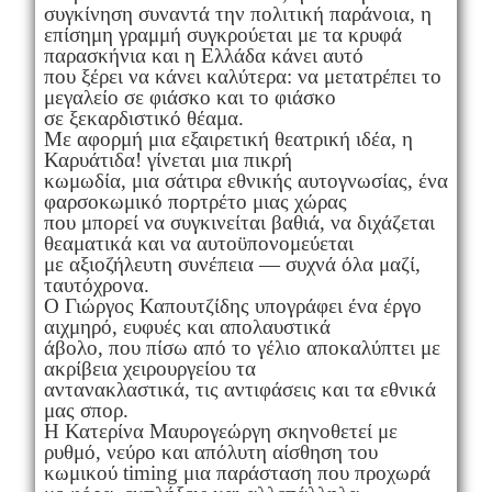
συγκίνηση συναντά την πολιτική παράνοια, η
επίσημη γραμμή συγκρούεται με τα κρυφά
παρασκήνια και η Ελλάδα κάνει αυτό
που ξέρει να κάνει καλύτερα: να μετατρέπει το
μεγαλείο σε φιάσκο και το φιάσκο
σε ξεκαρδιστικό θέαμα.
Με αφορμή μια εξαιρετική θεατρική ιδέα, η
Καρυάτιδα! γίνεται μια πικρή
κωμωδία, μια σάτιρα εθνικής αυτογνωσίας, ένα
φαρσοκωμικό πορτρέτο μιας χώρας
που μπορεί να συγκινείται βαθιά, να διχάζεται
θεαματικά και να αυτοϋπονομεύεται
με αξιοζήλευτη συνέπεια — συχνά όλα μαζί,
ταυτόχρονα.
Ο Γιώργος Καπουτζίδης υπογράφει ένα έργο
αιχμηρό, ευφυές και απολαυστικά
άβολο, που πίσω από το γέλιο αποκαλύπτει με
ακρίβεια χειρουργείου τα
αντανακλαστικά, τις αντιφάσεις και τα εθνικά
μας σπορ.
Η Κατερίνα Μαυρογεώργη σκηνοθετεί με
ρυθμό, νεύρο και απόλυτη αίσθηση του
κωμικού timing μια παράσταση που προχωρά