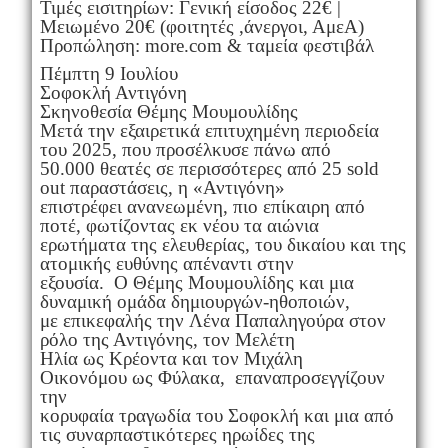
Τιμές εισιτηρίων: Γενική είσοδος 22€ |
Μειωμένο 20€ (φοιτητές ,άνεργοι, ΑμεΑ)
Προπώληση: more.com & ταμεία φεστιβάλ
Πέμπτη 9 Ιουλίου
Σοφοκλή Αντιγόνη
Σκηνοθεσία Θέμης Μουμουλίδης
Μετά την εξαιρετικά επιτυχημένη περιοδεία
του 2025, που προσέλκυσε πάνω από
50.000 θεατές σε περισσότερες από 25 sold
out παραστάσεις, η «Αντιγόνη»
επιστρέφει ανανεωμένη, πιο επίκαιρη από
ποτέ, φωτίζοντας εκ νέου τα αιώνια
ερωτήματα της ελευθερίας, του δικαίου και της
ατομικής ευθύνης απέναντι στην
εξουσία. O Θέμης Μουμουλίδης και μια
δυναμική ομάδα δημιουργών-ηθοποιών,
με επικεφαλής την Λένα Παπαληγούρα στον
ρόλο της Αντιγόνης, τον Μελέτη
Ηλία ως Κρέοντα και τον Μιχάλη
Οικονόμου ως Φύλακα, επαναπροσεγγίζουν
την
κορυφαία τραγωδία του Σοφοκλή και μια από
τις συναρπαστικότερες ηρωίδες της