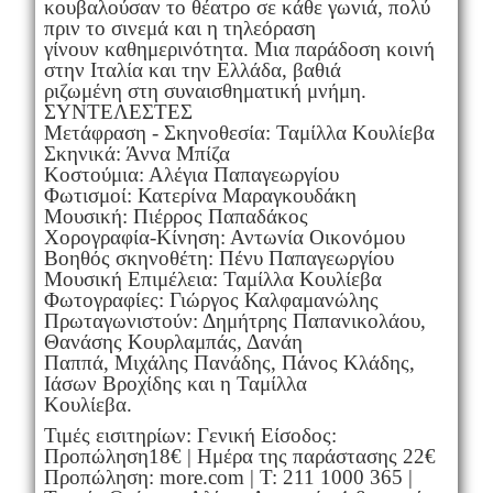
κουβαλούσαν το θέατρο σε κάθε γωνιά, πολύ
πριν το σινεμά και η τηλεόραση
γίνουν καθημερινότητα. Μια παράδοση κοινή
στην Ιταλία και την Ελλάδα, βαθιά
ριζωμένη στη συναισθηματική μνήμη.
ΣΥΝΤΕΛΕΣΤΕΣ
Μετάφραση - Σκηνοθεσία: Ταμίλλα Κουλίεβα
Σκηνικά: Άννα Μπίζα
Κοστούμια: Αλέγια Παπαγεωργίου
Φωτισμοί: Κατερίνα Μαραγκουδάκη
Μουσική: Πιέρρος Παπαδάκος
Χορογραφία-Κίνηση: Αντωνία Οικονόμου
Βοηθός σκηνοθέτη: Πένυ Παπαγεωργίου
Μουσική Επιμέλεια: Ταμίλλα Κουλίεβα
Φωτογραφίες: Γιώργος Καλφαμανώλης
Πρωταγωνιστούν: Δημήτρης Παπανικολάου,
Θανάσης Κουρλαμπάς, Δανάη
Παππά, Μιχάλης Πανάδης, Πάνος Κλάδης,
Ιάσων Βροχίδης και η Ταμίλλα
Κουλίεβα.
Τιμές εισιτηρίων: Γενική Είσοδος:
Προπώληση18€ | Ημέρα της παράστασης 22€
Προπώληση: more.com | Τ: 211 1000 365 |