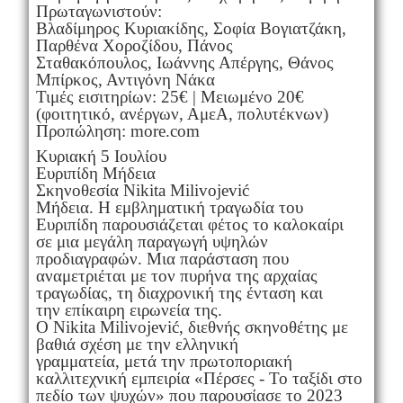
Πρωταγωνιστούν:
Βλαδίμηρος Κυριακίδης, Σοφία Βογιατζάκη,
Παρθένα Χοροζίδου, Πάνος
Σταθακόπουλος, Ιωάννης Απέργης, Θάνος
Μπίρκος, Αντιγόνη Νάκα
Τιμές εισιτηρίων: 25€ | Μειωμένο 20€
(φοιτητικό, ανέργων, ΑμεΑ, πολυτέκνων)
Προπώληση: more.com
Κυριακή 5 Ιουλίου
Ευριπίδη Μήδεια
Σκηνοθεσία Nikita Milivojević
Μήδεια. Η εμβληματική τραγωδία του
Ευριπίδη παρουσιάζεται φέτος το καλοκαίρι
σε μια μεγάλη παραγωγή υψηλών
προδιαγραφών. Μια παράσταση που
αναμετριέται με τον πυρήνα της αρχαίας
τραγωδίας, τη διαχρονική της ένταση και
την επίκαιρη ειρωνεία της.
Ο Nikita Milivojević, διεθνής σκηνοθέτης με
βαθιά σχέση με την ελληνική
γραμματεία, μετά την πρωτοποριακή
καλλιτεχνική εμπειρία «Πέρσες - Το ταξίδι στο
πεδίο των ψυχών» που παρουσίασε το 2023