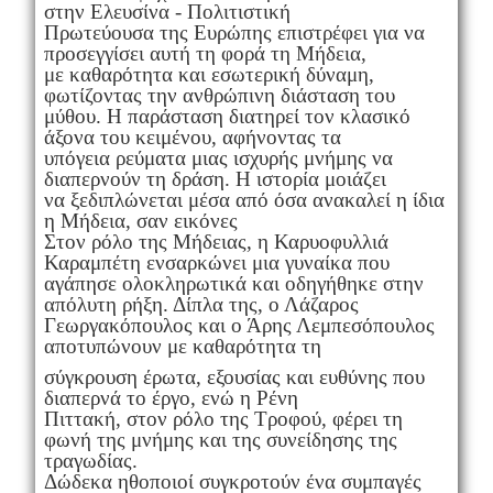
στην Ελευσίνα - Πολιτιστική
Πρωτεύουσα της Ευρώπης επιστρέφει για να
προσεγγίσει αυτή τη φορά τη Μήδεια,
με καθαρότητα και εσωτερική δύναμη,
φωτίζοντας την ανθρώπινη διάσταση του
μύθου. Η παράσταση διατηρεί τον κλασικό
άξονα του κειμένου, αφήνοντας τα
υπόγεια ρεύματα μιας ισχυρής μνήμης να
διαπερνούν τη δράση. Η ιστορία μοιάζει
να ξεδιπλώνεται μέσα από όσα ανακαλεί η ίδια
η Μήδεια, σαν εικόνες
Στον ρόλο της Μήδειας, η Καρυοφυλλιά
Καραμπέτη ενσαρκώνει μια γυναίκα που
αγάπησε ολοκληρωτικά και οδηγήθηκε στην
απόλυτη ρήξη. Δίπλα της, ο Λάζαρος
Γεωργακόπουλος και ο Άρης Λεμπεσόπουλος
αποτυπώνουν με καθαρότητα τη
σύγκρουση έρωτα, εξουσίας και ευθύνης που
διαπερνά το έργο, ενώ η Ρένη
Πιττακή, στον ρόλο της Τροφού, φέρει τη
φωνή της μνήμης και της συνείδησης της
τραγωδίας.
Δώδεκα ηθοποιοί συγκροτούν ένα συμπαγές