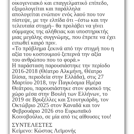
οικογενειακό και επαγγελματικό επίπεδο,
εξομολογείται και παράλληλα
απολογείται ενώπιον ενός λαού που τον
πίστεψε, με την ελπίδα ότι –έστω και την
τελευταία στιγμή– θα προλάβει να γίνει
σύμμαχος της αλήθειας και υποστηρικτής
μιας μεγάλης συγγνώμης, που έπρεπε να έχει
ειπωθεί καιρό πριν.
«Το πρόβλημα ξεκινά από την στιγμή που η
αξία του κοστουμιού ξεπερνά την αξία
του ανθρώπου που το φορά.»
Η παράσταση παρουσιάστηκε την περίοδο
2016-2018 (Θέατρο Αλκμήνη, Θέατρο
Ιλίσια, περιοδεία στην Ελλάδα), στις 27
Μαρτίου 2018, την Παγκόσμια Ημέρα
Θεάτρου, παρουσιάστηκε στον φυσικό της
χώρο μέσα στην Βουλή των Ελλήνων, το
2019 σε Βρυξέλλες και Στουτγκάρδη, τον
Οκτώβριο 2025 στον Καναδά και τον
Φεβρουάριο 2026 στο Ευρωπαϊκό
Κοινοβούλιο, σε μία από τις αίθουσες του!
ΣΥΝΤΕΛΕΣΤΕΣ
Κείμενο: Κώστας Λεϊμονής