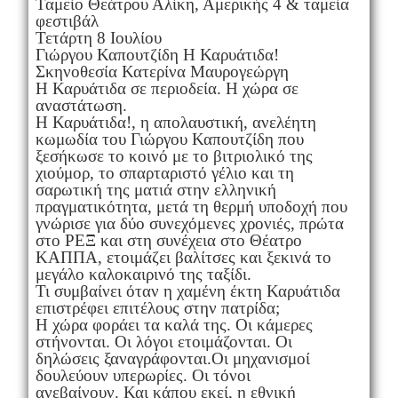
Ταμείο Θεάτρου Αλίκη, Αμερικής 4 & ταμεία
φεστιβάλ
Τετάρτη 8 Ιουλίου
Γιώργου Καπουτζίδη Η Καρυάτιδα!
Σκηνοθεσία Κατερίνα Μαυρογεώργη
Η Καρυάτιδα σε περιοδεία. Η χώρα σε
αναστάτωση.
Η Καρυάτιδα!, η απολαυστική, ανελέητη
κωμωδία του Γιώργου Καπουτζίδη που
ξεσήκωσε το κοινό με το βιτριολικό της
χιούμορ, το σπαρταριστό γέλιο και τη
σαρωτική της ματιά στην ελληνική
πραγματικότητα, μετά τη θερμή υποδοχή που
γνώρισε για δύο συνεχόμενες χρονιές, πρώτα
στο ΡΕΞ και στη συνέχεια στο Θέατρο
ΚΑΠΠΑ, ετοιμάζει βαλίτσες και ξεκινά το
μεγάλο καλοκαιρινό της ταξίδι.
Τι συμβαίνει όταν η χαμένη έκτη Καρυάτιδα
επιστρέφει επιτέλους στην πατρίδα;
Η χώρα φοράει τα καλά της. Οι κάμερες
στήνονται. Οι λόγοι ετοιμάζονται. Οι
δηλώσεις ξαναγράφονται.Οι μηχανισμοί
δουλεύουν υπερωρίες. Οι τόνοι
ανεβαίνουν. Και κάπου εκεί, η εθνική