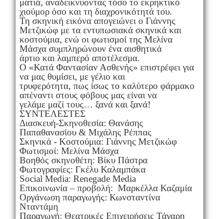
ματιά, αναδεικνύοντας τόσο το εκρηκτικό
χιούμορ όσο και τη διαχρονικότητά του.
Τη σκηνική εικόνα απογειώνει ο Γιάννης
Μετζικώφ με τα εντυπωσιακά σκηνικά και
κοστούμια, ενώ οι φωτισμοί της Μελίνα
Μάσχα συμπληρώνουν ένα αισθητικά
άρτιο και λαμπερό αποτέλεσμα.
Ο «Κατά Φαντασίαν Ασθενής» επιστρέφει για
να μας θυμίσει, με γέλιο και
τρυφερότητα, πως ίσως το καλύτερο φάρμακο
απέναντι στους φόβους μας είναι να
γελάμε μαζί τους… ξανά και ξανά!
ΣΥΝΤΕΛΕΣΤΕΣ
Διασκευή-Σκηνοθεσία: Θανάσης
Παπαθανασίου & Μιχάλης Ρέππας
Σκηνικά - Κοστούμια: Γιάννης Μετζικώφ
Φωτισμοί: Μελίνα Μάσχα
Βοηθός σκηνοθέτη: Βίκυ Πάστρα
Φωτογραφίες: Γκέλυ Καλαμπάκα
Social Media: Renegade Media
Επικοινωνία – προβολή: Μαρκέλλα Καζαμία
Οργάνωση παραγωγής: Κωνσταντίνα
Νταντάμη
Παραγωγή: Θεατρικές Επιχειρήσεις Τάγαρη