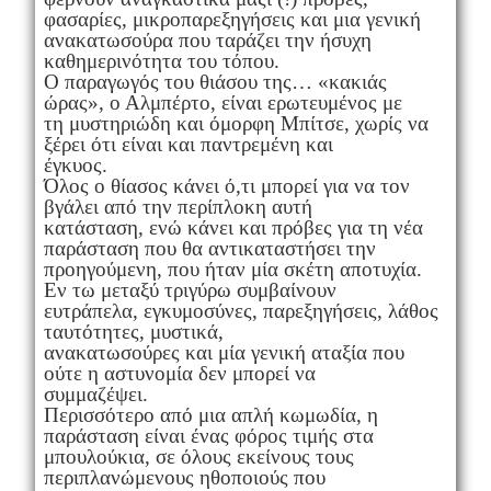
φασαρίες, μικροπαρεξηγήσεις και μια γενική
ανακατωσούρα που ταράζει την ήσυχη
καθημερινότητα του τόπου.
Ο παραγωγός του θιάσου της… «κακιάς
ώρας», ο Αλμπέρτο, είναι ερωτευμένος με
τη μυστηριώδη και όμορφη Μπίτσε, χωρίς να
ξέρει ότι είναι και παντρεμένη και
έγκυος.
Όλος ο θίασος κάνει ό,τι μπορεί για να τον
βγάλει από την περίπλοκη αυτή
κατάσταση, ενώ κάνει και πρόβες για τη νέα
παράσταση που θα αντικαταστήσει την
προηγούμενη, που ήταν μία σκέτη αποτυχία.
Εν τω μεταξύ τριγύρω συμβαίνουν
ευτράπελα, εγκυμοσύνες, παρεξηγήσεις, λάθος
ταυτότητες, μυστικά,
ανακατωσούρες και μία γενική αταξία που
ούτε η αστυνομία δεν μπορεί να
συμμαζέψει.
Περισσότερο από μια απλή κωμωδία, η
παράσταση είναι ένας φόρος τιμής στα
μπουλούκια, σε όλους εκείνους τους
περιπλανώμενους ηθοποιούς που