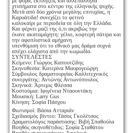
με φόρα, εκπλήξεις και αλλεπάλληλα
χτυπήματα στο κέντρο της ελληνικής ψυχής.
Μετά από δύο χρόνια μεγάλης επιτυχίας, η
Καρυάτιδα! συνεχίζει το φετινό
καλοκαίρι με περιοδεία σε όλη την Ελλάδα.
Και φέρνει μαζί της ό,τι ακριβώς την
έκανε ακαταμάχητη: γέλιο, κοφτερή σάτιρα και
την αφοπλιστικά αμήχανη
υπενθύμιση ότι το εθνικό μας δράμα συχνά
απέχει ελάχιστα από την κωμωδία.
ΣΥΝΤΕΛΕΣΤΕΣ
Κείμενο: Γιώργος Καπουτζίδης
Σκηνοθεσία: Κατερίνα Μαυρογεώργη
Σύμβουλος δραματουργίας-Καλλιτεχνικός
συνεργάτης: Αντώνης Αντωνόπουλος
Σκηνικά: Άρτεμις Φλέσσα
Κοστούμια: Ιφιγένεια Νταουντάκη
Μουσική: Larry Gus
Κίνηση: Σοφία Πάσχου
Φωτισμοί: Βάσια Ατταριάν
Σχεδιασμός βίντεο: Τάσος Γκολέτσος
Δραματολόγος παράστασης: Βιβή Σπαθούλα
Βοηθός σκηνοθέτιδος: Σοφία Σταθάτου
Βοηθός σκηνογράφου: Αγγελική