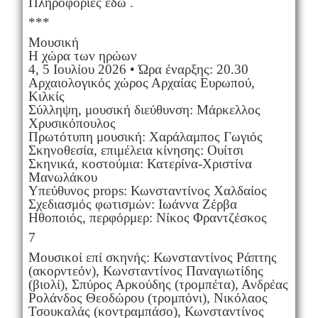
Πληροφορίες εδώ .
***
Μουσική
Η χώρα των ηρώων
4, 5 Ιουλίου 2026 • Ώρα έναρξης: 20.30
Αρχαιολογικός χώρος Αρχαίας Ευρωπού,
Κιλκίς
Σύλληψη, μουσική διεύθυνση: Μάρκελλος
Χρυσικόπουλος
Πρωτότυπη μουσική: Χαράλαμπος Γωγιός
Σκηνοθεσία, επιμέλεια κίνησης: Ουίτσι
Σκηνικά, κοστούμια: Κατερίνα-Χριστίνα
Μανωλάκου
Υπεύθυνος props: Κωνσταντίνος Χαλδαίος
Σχεδιασμός φωτισμών: Ιωάννα Ζέρβα
Ηθοποιός, περφόρμερ: Νίκος Φραντζέσκος
7
Μουσικοί επί σκηνής: Κωνσταντίνος Ράπτης
(ακορντεόν), Κωνσταντίνος Παναγιωτίδης
(βιολί), Σπύρος Αρκούδης (τρομπέτα), Ανδρέας
Ρολάνδος Θεοδώρου (τρομπόνι), Νικόλαος
Τσουκαλάς (κοντραμπάσο), Κωνσταντίνος