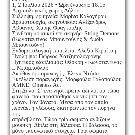
1, 2 Ιουλίου 2026 • Ώρα έναρξης: 18.15
Αρχαιολογικός χώρος Δήλου
Σύλληψη, ερμηνεία: Μαρίνα Καλογήρου
Δραματουργία, σκηνοθεσία: Αλέξανδρος
Αβρανάς, Χάρης Φραγκούλης
Σύνθεση μουσικοί επί σκηνής: String Demons
(Κωνσταντίνος Μπουντούνης & Λυδία
Μπουντούνη)
Ενδυματολογική επιμέλεια: Αλεξία Κιρμίτση
Ηχοληψία: Γιώργος Χατζηπολυχρόνης
Ηχητικός εξοπλισμός: Θέσκρη - Κωνσταντίνος
Ι. Μπαμπούλας
Διεύθυνση παραγωγής: Έλενα Ντόσα
Εκτέλεση παραγωγής: Μορφούλα Γαλοπούλου
ΑΜΚΕ: Oneness Act
Στη Δήλο. Σ’ ένα νησί πρώην άδηλο, μα τώρα
φανερό, που προσπάθησε να νικήσει τον
χρόνο. Τον θάνατο. Μέσα από τον οποίο
περνάει η γλώσσα, διατηρώντας τον πυρήνα
της
απρόσβλητο. Τώρα τρία σώματα ανθίζουν
μουσική. Δίπλα στη θάλασσα. Η θάλασσα, το
μόνο επουλωτικό στοιχείο. Τρία σώματα