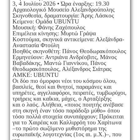
3, 4 Ιουλίου 2026 • Ώρα έναρξης: 19.30
Αρχαιολογικό Μουσείο Αλεξανδρούπολης
Σκηνοθεσία, δραματουργία: Άρης Λάσκος
Κείμενο: Ομάδα UBUNTU
Μουσική: Φάνης Ζαχόπουλος
Επιμέλεια κίνησης: Μυρτώ Γράψα
Κοστούμια, σκηνικά αντικείμενα: Αλεξάνδρα-
Αναστασία Φτούλη
Βοηθός σκηνοθέτη: Πάνος Θεοδωρακόπουλος
Ερμηνεύουν: Αντριάνα Ανδρέοβιτς, Μάνος
Βαβαδάκης, Μαντώ Γιαννίκου, Πάνος
Θεοδωρακόπουλος, Αλέξανδρος Σιάτρας
ΑΜΚΕ: UBUNTU
Οι δύο πιο όμορφοι νέοι του κόσμου όλου,
βασιλείς, θεοί και θνητοί, παραμάνες και
υπηρέτες, αγγελιαφόροι, πειρατές, τυμβωρύχοι,
τριήρεις και καΐκια, μάχες, ο Αρταξέρξης
και ο λαός. Αλήθεια, «ποιος ποιητής ανέβασε
στη σκηνή έναν τόσο παράδοξο μύθο» όπου
τόσο πολλά στοιχεία συνυπάρχουν; Πρόκειται
για το Χαιρέας και Καλλιρρόη του Χαρίτωνα
–το πρώτο σωζόμενο μυθιστόρημα της
ευρωπαϊκής λογοτεχνίας (1ος αι. μ.Χ.)–, που