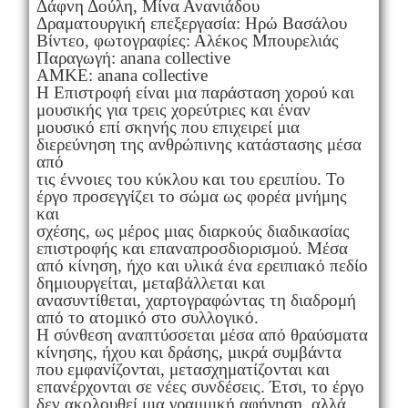
Δάφνη Δούλη, Μίνα Ανανιάδου
Δραματουργική επεξεργασία: Ηρώ Βασάλου
Βίντεο, φωτογραφίες: Αλέκος Μπουρελιάς
Παραγωγή: anana collective
ΑΜΚΕ: anana collective
Η Επιστροφή είναι μια παράσταση χορού και
μουσικής για τρεις χορεύτριες και έναν
μουσικό επί σκηνής που επιχειρεί μια
διερεύνηση της ανθρώπινης κατάστασης μέσα
από
τις έννοιες του κύκλου και του ερειπίου. Το
έργο προσεγγίζει το σώμα ως φορέα μνήμης
και
σχέσης, ως μέρος μιας διαρκούς διαδικασίας
επιστροφής και επαναπροσδιορισμού. Μέσα
από κίνηση, ήχο και υλικά ένα ερειπιακό πεδίο
δημιουργείται, μεταβάλλεται και
ανασυντίθεται, χαρτογραφώντας τη διαδρομή
από το ατομικό στο συλλογικό.
Η σύνθεση αναπτύσσεται μέσα από θραύσματα
κίνησης, ήχου και δράσης, μικρά συμβάντα
που εμφανίζονται, μετασχηματίζονται και
επανέρχονται σε νέες συνδέσεις. Έτσι, το έργο
δεν ακολουθεί μια γραμμική αφήγηση, αλλά