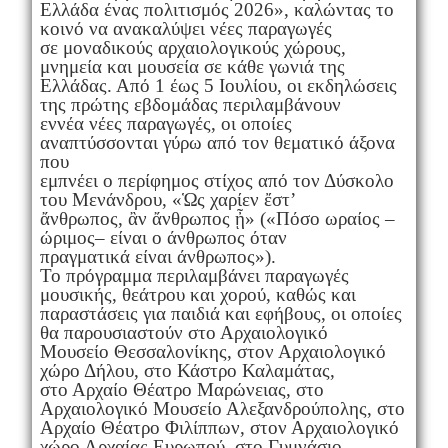
Ελλάδα ένας πολιτισμός 2026», καλώντας το
κοινό να ανακαλύψει νέες παραγωγές
σε μοναδικούς αρχαιολογικούς χώρους,
μνημεία και μουσεία σε κάθε γωνιά της
Ελλάδας. Από 1 έως 5 Ιουλίου, οι εκδηλώσεις
της πρώτης εβδομάδας περιλαμβάνουν
εννέα νέες παραγωγές, οι οποίες
αναπτύσσονται γύρω από τον θεματικό άξονα
που
εμπνέει ο περίφημος στίχος από τον Δύσκολο
του Μενάνδρου, «Ὡς χαρίεν ἔστ’
ἄνθρωπος, ἂν ἄνθρωπος ᾖ» («Πόσο ωραίος –
ώριμος– είναι ο άνθρωπος όταν
πραγματικά είναι άνθρωπος»).
Το πρόγραμμα περιλαμβάνει παραγωγές
μουσικής, θεάτρου και χορού, καθώς και
παραστάσεις για παιδιά και εφήβους, οι οποίες
θα παρουσιαστούν στο Αρχαιολογικό
Μουσείο Θεσσαλονίκης, στον Αρχαιολογικό
χώρο Δήλου, στο Κάστρο Καλαμάτας,
στο Αρχαίο Θέατρο Μαρώνειας, στο
Αρχαιολογικό Μουσείο Αλεξανδρούπολης, στο
Αρχαίο Θέατρο Φιλίππων, στον Αρχαιολογικό
χώρο Αρχαίας Ευρωπού, στο Γυμνάσιο