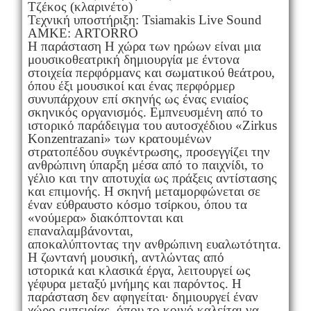
Τζέκος (κλαρινέτο)
Τεχνική υποστήριξη: Tsiamakis Live Sound
ΑΜΚΕ: ARTORRO
Η παράσταση Η χώρα των ηρώων είναι μια
μουσικοθεατρική δημιουργία με έντονα
στοιχεία περφόρμανς και σωματικού θεάτρου,
όπου έξι μουσικοί και ένας περφόρμερ
συνυπάρχουν επί σκηνής ως ένας ενιαίος
σκηνικός οργανισμός. Εμπνευσμένη από το
ιστορικό παράδειγμα του αυτοσχέδιου «Zirkus
Konzentrazani» των κρατουμένων
στρατοπέδου συγκέντρωσης, προσεγγίζει την
ανθρώπινη ύπαρξη μέσα από το παιχνίδι, το
γέλιο και την αποτυχία ως πράξεις αντίστασης
και επιμονής. Η σκηνή μεταμορφώνεται σε
έναν εύθραυστο κόσμο τσίρκου, όπου τα
«νούμερα» διακόπτονται και
επαναλαμβάνονται,
αποκαλύπτοντας την ανθρώπινη ευαλωτότητα.
Η ζωντανή μουσική, αντλώντας από
ιστορικά και κλασικά έργα, λειτουργεί ως
γέφυρα μεταξύ μνήμης και παρόντος. Η
παράσταση δεν αφηγείται· δημιουργεί έναν
χώρο εμπειρίας, όπου το κοινό καλείται να