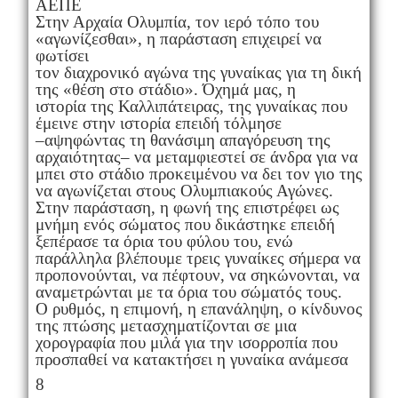
ΑΕΠΕ
Στην Αρχαία Ολυμπία, τον ιερό τόπο του
«αγωνίζεσθαι», η παράσταση επιχειρεί να
φωτίσει
τον διαχρονικό αγώνα της γυναίκας για τη δική
της «θέση στο στάδιο». Όχημά μας, η
ιστορία της Καλλιπάτειρας, της γυναίκας που
έμεινε στην ιστορία επειδή τόλμησε
–αψηφώντας τη θανάσιμη απαγόρευση της
αρχαιότητας– να μεταμφιεστεί σε άνδρα για να
μπει στο στάδιο προκειμένου να δει τον γιο της
να αγωνίζεται στους Ολυμπιακούς Αγώνες.
Στην παράσταση, η φωνή της επιστρέφει ως
μνήμη ενός σώματος που δικάστηκε επειδή
ξεπέρασε τα όρια του φύλου του, ενώ
παράλληλα βλέπουμε τρεις γυναίκες σήμερα να
προπονούνται, να πέφτουν, να σηκώνονται, να
αναμετρώνται με τα όρια του σώματός τους.
Ο ρυθμός, η επιμονή, η επανάληψη, ο κίνδυνος
της πτώσης μετασχηματίζονται σε μια
χορογραφία που μιλά για την ισορροπία που
προσπαθεί να κατακτήσει η γυναίκα ανάμεσα
8