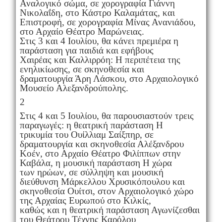
Αναλογικό σώμα, σε χορογραφία Γιάννη
Νικολαΐδη, στο Κάστρο Καλαμάτας, και
Επιστροφή, σε χορογραφία Μίνας Ανανιάδου,
στο Αρχαίο Θέατρο Μαρώνειας.
Στις 3 και 4 Ιουλίου, θα κάνει πρεμιέρα η
παράσταση για παιδιά και εφήβους
Χαιρέας και Καλλιρρόη: Η περιπέτεια της
ενηλικίωσης, σε σκηνοθεσία και
δραματουργία Άρη Λάσκου, στο Αρχαιολογικό
Μουσείο Αλεξανδρούπολης.
2
Στις 4 και 5 Ιουλίου, θα παρουσιαστούν τρεις
παραγωγές: η θεατρική παράσταση Η
τρικυμία του Ουίλλιαμ Σαίξπηρ, σε
δραματουργία και σκηνοθεσία Αλέξανδρου
Κοέν, στο Αρχαίο Θέατρο Φιλίππων στην
Καβάλα, η μουσική παράσταση Η χώρα
των ηρώων, σε σύλληψη και μουσική
διεύθυνση Μάρκελλου Χρυσικόπουλου και
σκηνοθεσία Ουίτσι, στον Αρχαιολογικό χώρο
της Αρχαίας Ευρωπού στο Κιλκίς,
καθώς και η θεατρική παράσταση Αγωνίζεσθαι
του Θεάτρου Τέχνης Καρόλου