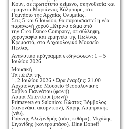
Κουν, σε πρωτότυπο κείμενο, σκηνοθεσία και
ερμηνεία Μαριάννας Κάλμπαρη, στο
Γυμνάσιο της Αρχαίας Ολυμπίας.
Στις 5 και 6 Ιουλίου, θα παρουσιαστεί η νέα
παραγωγή χορού Πέτρινο σώμα από
την Creo Dance Company, σε σύλληψη,
χορογραφία και ερμηνεία της Πωλίνας
Κρεμαστά, στο Αρχαιολογικό Μουσείο
Πέλλας.
Αναλυτικό πρόγραμμα εκδηλώσεων: 1 – 5
Ιουλίου 2026
Μουσική
Τα πέπλα της
1, 2 Ιουλίου 2026 • Ώρα έναρξης: 21.00
Αρχαιολογικό Μουσείο Θεσσαλονίκης
Σαβίνα Γιαννάτου (φωνή)
Λάμια Μπεντίουι (φωνή)
Primavera en Salonico: Κώστας Βόμβολος
(κανονάκι, ακορντεόν), Χάρης Λαμπράκης
(νέυ),
Γιάννης Αλεξανδρής (ούτι, κιθάρα), Μιχάλης
Σιγανίδης (κοντραμπάσο), Dine Doneff