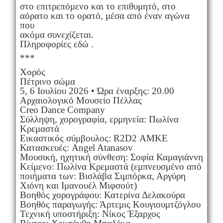
στο επιτρεπόμενο και το επιθυμητό, στο
αόρατο και το ορατό, μέσα από έναν αγώνα
που
ακόμα συνεχίζεται.
Πληροφορίες εδώ .
***
Χορός
Πέτρινο σώμα
5, 6 Ιουλίου 2026 • Ώρα έναρξης: 20.00
Αρχαιολογικό Μουσείο Πέλλας
Creo Dance Company
Σύλληψη, χορογραφία, ερμηνεία: Πωλίνα
Κρεμαστά
Εικαστικός σύμβουλος: R2D2 ΑΜΚΕ
Κατασκευές: Angel Atanasov
Μουσική, ηχητική σύνθεση: Σοφία Καμαγιάννη
Κείμενο: Πωλίνα Κρεμαστά (εμπνευσμένο από
ποιήματα των: Βισλάβα Σιμπόρκα, Αργύρη
Χιόνη και Ιμανουέλ Μιφσούτ)
Βοηθός χορογράφου: Κατερίνα Δελακούρα
Βοηθός παραγωγής: Άρτεμις Κουγιουμτζόγλου
Τεχνική υποστήριξη: Νίκος Έξαρχος