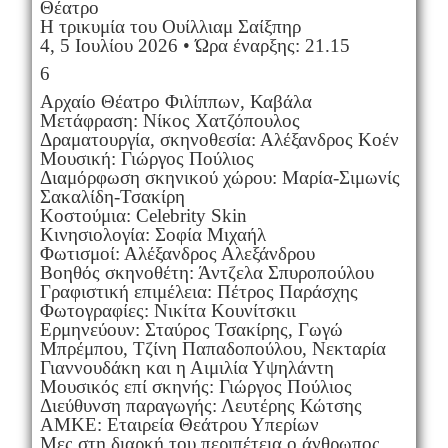
Θέατρο
Η τρικυμία του Ουίλλιαμ Σαίξπηρ
4, 5 Ιουλίου 2026 • Ώρα έναρξης: 21.15
6
Αρχαίο Θέατρο Φιλίππων, Καβάλα
Μετάφραση: Νίκος Χατζόπουλος
Δραματουργία, σκηνοθεσία: Αλέξανδρος Κοέν
Μουσική: Γιώργος Πούλιος
Διαμόρφωση σκηνικού χώρου: Μαρία-Σιμωνίς
Σακαλίδη-Τσακίρη
Κοστούμια: Celebrity Skin
Κινησιολογία: Σοφία Μιχαήλ
Φωτισμοί: Αλέξανδρος Αλεξάνδρου
Βοηθός σκηνοθέτη: Άντζελα Σπυροπούλου
Γραφιστική επιμέλεια: Πέτρος Παράσχης
Φωτογραφίες: Νικίτα Κουνίτσκιι
Ερμηνεύουν: Σταύρος Τσακίρης, Γωγώ
Μπρέμπου, Τζίνη Παπαδοπούλου, Νεκταρία
Γιαννουδάκη και η Αιμιλία Υψηλάντη
Μουσικός επί σκηνής: Γιώργος Πούλιος
Διεύθυνση παραγωγής: Λευτέρης Κώτσης
ΑΜΚΕ: Εταιρεία Θεάτρου Υπερίων
Μες στη διαρκή του περιπέτεια ο άνθρωπος