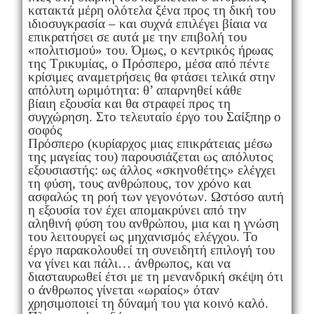
κατακτά μέρη ολότελα ξένα προς τη δική του
ιδιοσυγκρασία – και συχνά επιλέγει βίαια να
επικρατήσει σε αυτά με την επιβολή του
«πολιτισμού» του. Όμως, ο κεντρικός ήρωας
της Τρικυμίας, ο Πρόσπερο, μέσα από πέντε
κρίσιμες αναμετρήσεις θα φτάσει τελικά στην
απόλυτη ωριμότητα: θ’ απαρνηθεί κάθε
βίαιη εξουσία και θα στραφεί προς τη
συγχώρηση. Στο τελευταίο έργο του Σαίξπηρ ο
σοφός
Πρόσπερο (κυρίαρχος μιας επικράτειας μέσω
της μαγείας του) παρουσιάζεται ως απόλυτος
εξουσιαστής: ως άλλος «σκηνοθέτης» ελέγχει
τη φύση, τους ανθρώπους, τον χρόνο και
ασφαλώς τη ροή των γεγονότων. Ωστόσο αυτή
η εξουσία τον έχει απομακρύνει από την
αληθινή φύση του ανθρώπου, μια και η γνώση
του λειτουργεί ως μηχανισμός ελέγχου. Το
έργο παρακολουθεί τη συνειδητή επιλογή του
να γίνει και πάλι… άνθρωπος, και να
διασταυρωθεί έτσι με τη μενανδρική σκέψη ότι
ο άνθρωπος γίνεται «ωραίος» όταν
χρησιμοποιεί τη δύναμή του για κοινό καλό.