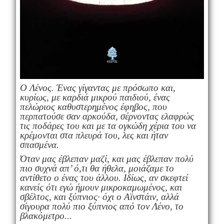
Ο Λένος. Ένας γίγαντας με πρόσωπο και,
κυρίως, με καρδιά μικρού παιδιού, ένας
πελώριος καθυστερημένος έφηβος, που
περπατούσε σαν αρκούδα, σέρνοντας ελαφρώς
τις ποδάρες του και με τα ογκώδη χέρια του να
κρέμονται στα πλευρά του, λες και ήταν
σπασμένα.
Όταν μας έβλεπαν μαζί, και μας έβλεπαν πολύ
πιο συχνά απ’ ό,τι θα ήθελα, μοιάζαμε το
αντίθετο ο ένας του άλλου. Ιδίως, αν σκεφτεί
κανείς ότι εγώ ήμουν μικροκαμωμένος, και
σβέλτος, και ξύπνιος· όχι ο Αϊνστάιν, αλλά
σίγουρα πολύ πιο ξύπνιος από τον Λένο, το
βλακόμετρο...