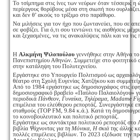
Το τσίμπημα στις ίνες των νεύρων όταν τέσσερις η
περίεργους θορύβους μέσα στη σιωπή που ουρλιάζει.
και δεν θ’ ακούς το τρίξιμο στο παράθυρο.
Να μιλήσεις για τον ήχο που ζωντανεύει, που σε απειλ
σε φοβίζει. Για ό,τι σου τεντώνει τις αισθήσεις μέ
και ξεχασμένες, να τις ανακαλύψεις πάλι και να τις 
Η
Αλκμήνη Ψιλοπούλου
γεννήθηκε στην Αθήνα το 
Πανεπιστημίου Αθηνών. Συμμετείχε στο φοιτητικό 
στην κατάληψη του Πολυτεχνείου.
Εργάστηκε στο Υπουργείο Πολιτισμού ως αρχαιολόγ
θέατρο στη Σχολή Ευγενίας Χατζήκου και συμμετείχ
Από το 1984 εργάστηκε ως δημοσιογράφος στις εφ
δημοσιογραφικό βραβείο «Παύλου Παλαιολόγου» για
περιοδικά
Πάνθεον
,
Γυναίκα
,
Τηλέραμα
,
Madame
Fi
επιμέλεια του ελεύθερου ρεπορτάζ. Συνεργάστηκε ε
σταθμούς (ΤΟP FM, 9.84 κ.ά.). Κατά τη δημοσιογραφ
το κοινοβουλευτικό και πολιτικό ρεπορτάζ.
Εργάστηκε ως συντάκτρια πολιτικού ρεπορτάζ στο
βιβλία
Ψάχνοντας για τη Μόνικα
,
Η σκιά της άλλης
κ
πολλές επιμέλειες βιβλίων. Το 2023 εξέδωσε την π