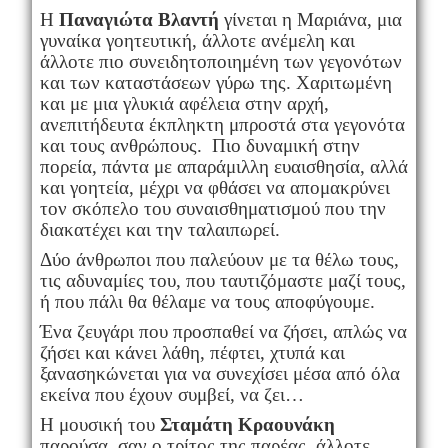
Η
Παναγιώτα Βλαντή
γίνεται η Μαριάνα, μια
γυναίκα γοητευτική, άλλοτε ανέμελη και
άλλοτε πιο συνειδητοποιημένη των γεγονότων
και των καταστάσεων γύρω της. Χαριτωμένη
και με μια γλυκιά αφέλεια στην αρχή,
ανεπιτήδευτα έκπληκτη μπροστά στα γεγονότα
και τους ανθρώπους. Πιο δυναμική στην
πορεία, πάντα με απαράμιλλη ευαισθησία, αλλά
και γοητεία, μέχρι να φθάσει να απομακρύνει
τον σκόπελο του συναισθηματισμού που την
διακατέχει και την ταλαιπωρεί.
Δύο άνθρωποι που παλεύουν με τα θέλω τους,
τις αδυναμίες του, που ταυτιζόμαστε μαζί τους,
ή που πάλι θα θέλαμε να τους αποφύγουμε.
Ένα ζευγάρι που προσπαθεί να ζήσει, απλώς να
ζήσει και κάνει λάθη, πέφτει, χτυπά και
ξανασηκώνεται για να συνεχίσει μέσα από όλα
εκείνα που έχουν συμβεί, να ζει…
Η μουσική του
Σταμάτη Κραουνάκη
παρούσα, σαν ο τρίτος της παρέας, άλλοτε