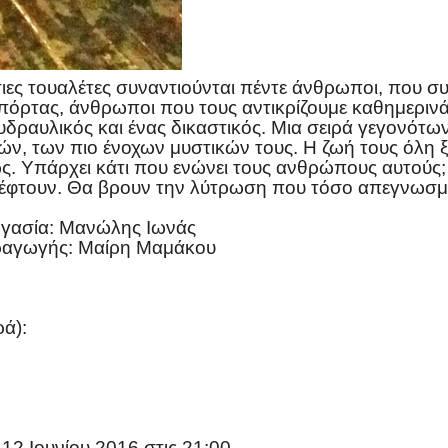
ες τουαλέτες συναντιούνται πέντε άνθρωποι, που συν
πόρτας, άνθρωποι που τους αντικρίζουμε καθημερινά.
δραυλικός και ένας δικαστικός. Μια σειρά γεγονότων
ν, των πιο ένοχων μυστικών τους. Η ζωή τους όλη ξ
ς. Υπάρχει κάτι που ενώνει τους ανθρώπους αυτούς; Τ
 πέφτουν. Θα βρουν την λύτρωση που τόσο απεγνωσμ
ργασία: Μανώλης Ιωνάς
ραγωγής: Μαίρη Μαμάκου
ά):
12 Ιουνίου 2016 στις 21:00