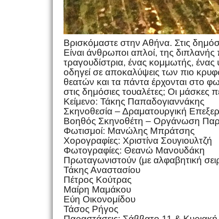
Βρισκόμαστε στην Αθήνα. Στις δημόσι
Είναι άνθρωποι απλοί, της διπλανής 
τραγουδίστρια, ένας κομμωτής, ένας υ
οδηγεί σε αποκαλύψεις των πιο κρυφώ
θεατών και τα πάντα έρχονται στο φω
στις δημόσιες τουαλέτες; Οι μάσκες
Κείμενο: Τάκης Παπαδογιαννάκης
Σκηνοθεσία – Δραματουργική Επεξε
Βοηθός Σκηνοθέτη – Οργάνωση Πα
Φωτισμοί: Μανώλης Μπράτσης
Χορογραφίες: Χριστίνα Σουγιουλτζή
Φωτογραφίες: Θεανώ Μανουδάκη
Πρωταγωνιστούν (με αλφαβητική σειρ
Τάκης Αναστασίου
Πέτρος Κούτρας
Μαίρη Μαμάκου
Εύη Οικονομίδου
Τάσος Ρήγος
Παραστάσεις: Σάββατο 11 & Κυριακή 