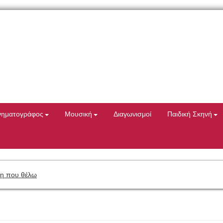
νηματογράφος
Μουσική
Διαγωνισμοί
Παιδική Σκηνή
η που θέλω