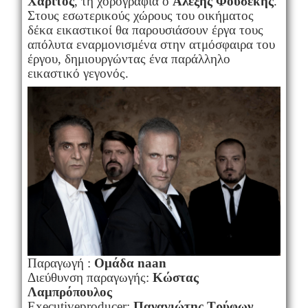
Χαρίτος
, τη χορογραφία ο
Αλέξης Φουσέκης
.
Στους εσωτερικούς χώρους του οικήματος
δέκα εικαστικοί θα παρουσιάσουν έργα τους
απόλυτα εναρμονισμένα στην ατμόσφαιρα του
έργου, δημιουργώντας ένα παράλληλο
εικαστικό γεγονός.
Παραγωγή :
Ομάδα
naan
Διεύθυνση παραγωγής:
Κώστας
Λαμπρόπουλος
Executive
producer
:
Παναγιώτης Τρύφων