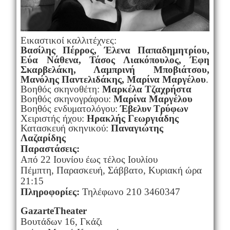
Εικαστικοί καλλιτέχνες:
Βασίλης Πέρρος, Έλενα Παπαδημητρίου,
Εύα Νάθενα, Τάσος Λιακόπουλος, Έφη
Σκαρβελάκη, Λαμπρινή Μποβιάτσου,
Μανόλης Παντελιδάκης, Μαρίνα Μαργέλου
.
Βοηθός σκηνοθέτη:
Μαρκέλα Τζαχρήστα
Βοηθός σκηνογράφου:
Μαρίνα Μαργέλου
Βοηθός ενδυματολόγου:
Έβελυν Τρύφων
Χειριστής ήχου:
Ηρακλής Γεωργιάδης
Κατασκευή σκηνικού:
Παναγιώτης
Λαζαρίδης
Παραστάσεις:
Από 22 Ιουνίου έως τέλος Ιουλίου
Πέμπτη, Παρασκευή, Σάββατο, Κυριακή ώρα
21:15
Πληροφορίες:
Τηλέφωνο 210 3460347
Gazarte
Theater
Βουτάδων 16, Γκάζι