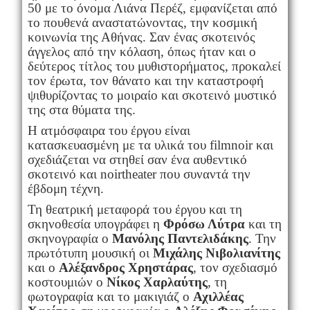
50 με το όνομα Λιάνα Περέζ, εμφανίζεται από
το πουθενά αναστατώνοντας, την κοσμική
κοινωνία της Αθήνας. Σαν ένας σκοτεινός
άγγελος από την κόλαση, όπως ήταν και ο
δεύτερος τίτλος του μυθιστορήματος, προκαλεί
τον έρωτα, τον θάνατο και την καταστροφή
ψιθυρίζοντας το μοιραίο και σκοτεινό μυστικό
της στα θύματα της.
Η ατμόσφαιρα του έργου είναι
κατασκευασμένη με τα υλικά του
film
noir
και
σχεδιάζεται να στηθεί σαν ένα αυθεντικό
σκοτεινό και
noir
theater
που συναντά την
έβδομη τέχνη.
Τη θεατρική μεταφορά του έργου και τη
σκηνοθεσία υπογράφει η
Φρόσω Λύτρα
και τη
σκηνογραφία ο
Μανόλης Παντελιδάκης
. Την
πρωτότυπη μουσική οι
Μιχάλης Νιβολιανίτης
και ο
Αλέξανδρος Χρηστάρας
, τον σχεδιασμό
κοστουμιών ο
Νίκος Χαρλαύτης
, τη
φωτογραφία και το μακιγιάζ ο
Αχιλλέας