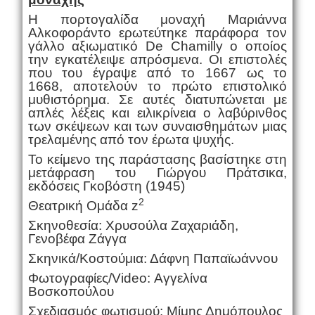
Η πορτογαλίδα μοναχή Μαριάννα
Αλκοφοράντο ερωτεύτηκε παράφορα τον
γάλλο αξιωματικό De Chamilly ο οποίος
την εγκατέλειψε απρόσμενα. Οι επιστολές
που του έγραψε από το 1667 ως το
1668, αποτελούν το πρώτο επιστολικό
μυθιστόρημα. Σε αυτές διατυπώνεται με
απλές λέξεις και ειλικρίνεια ο λαβύρινθος
των σκέψεων και των συναισθημάτων μιας
τρελαμένης από τον έρωτα ψυχής.
Το κείμενο της παράστασης βασίστηκε στη
μετάφραση του Γιώργου Πράτσικα,
εκδόσεις Γκοβόστη (1945)
2
Θεατρική Ομάδα z
Σκηνοθεσία: Χρυσούλα Ζαχαριάδη,
Γενοβέφα Ζάγγα
Σκηνικά/Κοστούμια: Δάφνη Παπαϊωάννου
Φωτογραφίες/Video: Αγγελίνα
Βοσκοπούλου
Σχεδιασμός φωτισμού: Μίμης Δημόπουλος