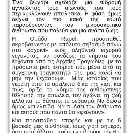
Ένα ζευγάρι σχεδιάζει μια εκδρομή
αγνοώντας τους οιωνούς που τους
περικυκλώνουν απειλητικά. Η φύση όμως
δείχνει τον πιο κακό της εαυτό
παρασέρνοντας τον μικροσκοπικό
άνθρωπο που παλεύει για μια ανάσα ζωής.
Η Ομάδα Rapel, προσπαθεί,
ακροβατώντας με απόλυτο σεβασμό πάνω
στο «σχοινί» ενός αληθινού ισχυρού
γεγονότος, να συνδέσει τα νήματα που
έρχονται από τις Αρχαίες Τραγωδίες, με το
πρόσωπο μιας ιστορίας που μέσα από τη
σύγχρονη τραγικότητά της, μας καλεί να
μην την ξεχάσουμε. Μιας ιστορίας που
γεμάτη από τα αμείλικτα δικά της γιατί και
πώς, ορίζει το νόημα της ανθρώπινης
θέλησης, την απώλεια, τον αγώνα, τη ζωή
αλλά και το θάνατο, το σεβασμό. Να δώσει
όμως και ελπίδα. Να τιμήσει τον άνθρωπο
και αυτούς που πάντα θα «φεύγουν».
Μια προσπάθεια επαφής και με τις 5
βασικές μας αισθήσεις, ίσως γιατί σήμερα,
όσο ποτέ άλλοτε, πρέπει να βρούμε την 6η.