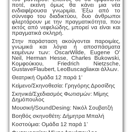
ποτέ, εκείνη όμως θα κάνει μια νέα
ενδιαφέρουσα γνωριμία. Έξω από το
σύννεφο του διαδικτύου, δυο άνθρωποι
φλερτάρουν με την πραγματικότητα, που
εκτός από νεφελώδης, μπορεί να είναι και
πραγματικά σκληρή.
Στην παράσταση ακούγονται παροιμίες,
γνωμικά και λόγια ή αποσπάσματα
κειμένων των: OscarWilde, Eugene O'
Neil, Herman Hesse, Charles Bukowski,
Κομφούκιου, Friedrich Nietzsche,
GustaveFlaubert, LeoBuscagliaκαι άλλων.
Θεατρική Ομάδα 12 παρά 1'
Κείμενο/Σκηνοθεσία: Γρηγόρης Δροσίδης
Σκηνικά/Σχεδιασμός Φωτισμών: Μίμης
Δημόπουλος
Μουσική/SoundDesing: Νικόλ Σουβατζή
Βοηθός σκηνοθέτη: Δήμητρα Μπαλή
Κοστούμια: Ομάδα 12 παρά 1’