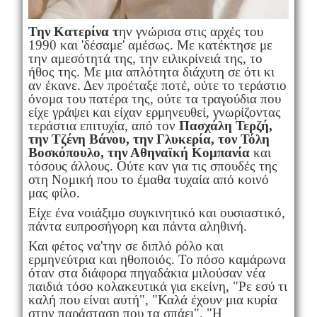
Την Κατερίνα τ
ην γνώρισα στις αρχές του
1990 και 'δέσαμε' αμέσως. Με κατέκτησε με
την αμεσότητά της, την ειλικρίνειά της, το
ήθος της. Με μια απλότητα διάχυτη σε ότι κι
αν έκανε. Δεν προέταξε ποτέ, ούτε το τεράστιο
όνομα του πατέρα της, ούτε τα τραγούδια που
είχε γράψει και είχαν ερμηνευθεί, γνωρίζοντας
τεράστια επιτυχία, από τον
Πασχάλη Τερζή,
την Τζένη Βάνου, την Γλυκερία, τον Τόλη
Βοσκόπουλο, την Αθηναϊκή Κομπανία
και
τόσους άλλους. Ούτε καν για τις σπουδές της
στη Νομική που το έμαθα τυχαία από κοινό
μας φίλο.
Είχε ένα νοιάξιμο συγκινητικό και ουσιαστικό,
πάντα ευπροσήγορη και πάντα αληθινή.
Και φέτος να'την σε διπλό ρόλο και
ερμηνεύτρια και ηθοποιός. Το πόσο καμάρωνα
όταν στα διάφορα πηγαδάκια μιλούσαν νέα
παιδιά τόσο κολακευτικά για εκείνη, "Ρε εσύ τι
καλή που είναι αυτή", "Καλά έχουν μια κυρία
στην παράσταση που τα σπάει", "Η