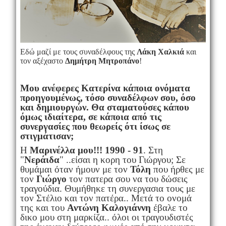
Εδώ μαζί με τους συναδέλφους της
Λάκη Χαλκιά
και
τον αξέχαστο
Δημήτρη Μητροπάνο
!
Μου ανέφερες Κατερίνα κάποια ονόματα
προηγουμένως, τόσο συναδέλφων σου, όσο
και δημιουργών. Θα σταματούσες κάπου
όμως ιδιαίτερα, σε κάποια από τις
συνεργασίες που θεωρείς ότι ίσως σε
στιγμάτισαν;
Η
Μαρινέλλα μου!!! 1990 - 91
. Στη
"
Νεράιδα
" ..είσαι η κορη του Γιώργου; Σε
θυμάμαι όταν ήμουν με τον
Τόλη
που ήρθες με
τον
Γιώργο
τον πατερα σου να του δώσεις
τραγούδια. Θυμήθηκε τη συνεργασια τους με
τον Στέλιο και τον πατέρα.. Μετά το ονομά
της και του
Αντώνη Καλογιάννη
έβαλε το
δικο μου στη μαρκίζα.. όλοι οι τραγουδιστές