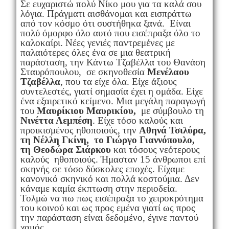
Σε ευχαριστώ πολύ Νίκο μου για τα καλά σου
λόγια. Πράγματι αισθάνομαι και εισπράττω
από τον κόσμο ότι συστήθηκα ξανά. Είναι
πολύ όμορφο όλο αυτό που εισέπραξα όλο το
καλοκαίρι. Νέες γενιές παντρεμένες με
παλαιότερες όλες ένα σε μια θεατρική
παράσταση, την Κάντω Τζαβέλλα του Θανάση
Σταυρόπουλου, σε σκηνοθεσία
Μενέλαου
Τζαβέλλα
, που τα είχε όλα. Είχε άξιους
συντελεστές, γιατί σημασία έχει η ομάδα. Είχε
ένα εξαιρετικό κείμενο. Μια μεγάλη παραγωγή
του
Μαυρίκιου Μαυρικίου,
με σύμβουλο τη
Νινέττα Λεμπέση
. Είχε τόσο καλούς και
προικισμένος ηθοποιούς, την
Αθηνά Τσιλύρα,
τη Νέλλη Γκίνη, το Γιώργο Γιαννόπουλο,
τη Θεοδώρα Σιάρκου
και τόσους νεότερους
καλούς ηθοποιούς. Ήμασταν 15 άνθρωποι επί
σκηνής σε τόσο δύσκολες εποχές. Είχαμε
κανονικό σκηνικό και πολλά κοστούμια. Δεν
κάναμε καμία έκπτωση στην περιοδεία.
Τολμώ να πω πως εισέπραξα το χειροκρότημα
του κοινού και ως προς εμένα γιατί ως προς
την παράσταση είναι δεδομένο, έγινε παντού
χαμός.