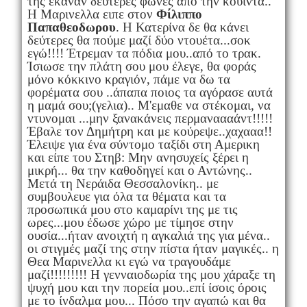
της έκαναν δεύτερες φωνές από την κουιντα..
Η Μαρινελλα ειπε στον
Φίλιππο
Παπαθεοδωρου
. Η Κατερίνα δε θα κάνει
δεύτερες θα πούμε μαζί δύο ντουέτα...σοκ
εγώ!!!! Έτρεμαν τα πόδια μου..από το τρακ.
Ίσιωσε την πλάτη σου μου έλεγε, θα φοράς
μόνο κόκκινο κραγιόν, πάμε να δω τα
φορέματα σου ..άπαπα ποιος τα αγόρασε αυτά
η μαμά σου;(γελια).. Μ'εμαθε να στέκομαι, να
ντυνομαι ...μην ξανακάνεις περμαναααάντ!!!!!
Έβαλε τον Δημήτρη και με κούρεψε..χαχααα!!
Έλειψε για ένα σύντομο ταξίδι στη Αμερικη
και είπε του Στηβ: Μην ανησυχείς ξέρει η
μικρή... θα την καθοδηγεί και ο Αντώνης..
Μετά τη Νεράιδα Θεσσαλονίκη.. με
συμβουλευε για όλα τα θέματα και τα
προσωπικά μου στο καμαρίνι της με τις
ωρες...μου έδωσε χώρο με τίμησε στην
ουσία...ήταν ανοιχτή η αγκαλιά της για μένα..
οι στιγμές μαζί της στην πίστα ήταν μαγικές.. η
Θεα Μαρινελλα κι εγώ να τραγουδάμε
μαζί!!!!!!!!! Η γενναιοδωρία της μου χάραξε τη
ψυχή μου και την πορεία μου..επί ίσοις όροις
με το ίνδαλμα μου... Πόσο την αγαπώ και θα