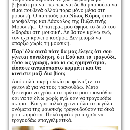
βεβαιότητα να πω πως ναι δε θα μπορούσα να
είμαι πουθενά αλλού παρα μόνο μέσα στη
μουσική. Ο παππούς μου
Νίκος Κόρος
ήταν
ιεροψάλτης και Δάσκαλος της Βυζαντινής
Μουσικής. Ο πατέρας μου άφησε το δικό του
λιθαράκι στη μουσική. Δε θα τον κρίνω εγώ,
τον έχει κρίνει ο κόσμος. Δεν μπορώ να
υπαρξω χωρίς τη μουσική.
Παρ’ όλα αυτά πότε θα μας έλεγες ότι σου
γίνεται συνείδηση, ότι Εσύ και το τραγούδι,
τόσο ως γραφή, όσο κι ως ερμηνεύτρια,
είσαστε αναπόσπαστο κομμάτι και θα
κινείστε μαζί δια βίου;
Από πολύ μικρή ηλικία με φώναζαν στη
γειτονιά για να τους τραγουδάω. Μετά
ξεκίνησα να γράφω τα πρώτα μου τραγούδια
και να τα δίνω χωρίς εγώ καν να τραγουδάω
ακόμα. Και για πολλά χρόνια όλα τα μεγάλα
ονόματα της μουσικής τραγουδούσαν τα δικά
μου κομμάτια. Πολύ αργότερα άρχισα να
τραγουδάω επαγγελματικά.