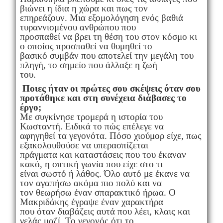
βιώνει η ίδια η χώρα και πως τον
επηρεάζουν. Μια εξομολόγηση ενός βαθιά
τυραννισμένου ανθρώπου που
προσπαθεί να βρει τη θέση του στον κόσμο κι
ο οποίος προσπαθεί να θυμηθεί το
βασικό συμβάν που αποτελεί την μεγάλη του
πληγή, το σημείο που άλλαξε η ζωή
του.
Ποιες ήταν οι πρώτες σoυ σκέψεις όταν σου
προτάθηκε και στη συνέχεια διάβασες το
έργο;
Με συγκίνησε τρομερά η ιστορία του
Κωσταντή. Ειδικά το πώς επέλεγε να
αφηγηθεί τα γεγονότα. Πόσο χιούμορ είχε, πως
εξακολουθούσε να υπερασπίζεται
πράγματα και καταστάσεις που του έκαναν
κακό, η οπτική γωνία που είχε στο τι
είναι σωστό ή λάθος. Όλο αυτό με έκανε να
τον αγαπήσω ακόμα πιο πολύ και να
τον θεωρήσω έναν σπαρακτικό ήρωα. Ο
Μακριδάκης έγραψε έναν χαρακτήρα
που όταν διαβάζεις αυτά που λέει, κλαις και
γελάς μαζί. Το γεγονός ότι το