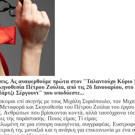
εις. Ας αναφερθούμε πρώτα στον "Ταλαντούχο Κύριο Ρ
κηνοθεσία Πέτρου Ζούλια, από τις 26 Ιανουαρίου, στ
Μάρτζι Σέργουντ" που υποδύεστε...
ρίσκομαι επί σκηνής με τους Μιχάλη Συριόπουλο, τον Μι
Μεταφορά και Σκηνοθεσία του Πέτρου Ζούλια του έργου
άς. Ανθρώπων που βρίσκονται κοντά, αλλά ταυτόχρονα τ
ες της παράστασης. Ποιος είμαι; Τί είμαι;
ωμένη σε μια εύπορη οικογένεια, συγγραφέας. Ευστροφη, 
ερική της μοναξιά και η ανάγκη για επικοινωνία με ένα σ