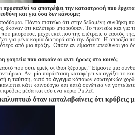
ι προσπαθεί να αποτρέψει την καταστροφή που έρχεται
ευθύνη και για όσα δεν κάνουμε;
ποδύομαι. Πάντα πιστεύω ότι στην δεδομένη συνθήκη που
υς, έκαναν ότι καλύτερο μπορούσαν. Το πιστεύω και για 
 που μπορούσε, μέχρι εκεί που της επέτρεπε ο εαυτός της
έχει για μένα καμία διαφορά από την δράση. Η απραξία π
τερο από μια πράξη. Οπότε αν είμαστε υπεύθυνοι για όσ
ερη γοητεία που ασκούν οι αντι-ήρωες στο κοινό;
αυτό που ούτε εμείς οι ίδιοι ξέρουμε.” Είμαστε μία σύν
ντιήρωα. Αν μία παράσταση καταφέρει να αγγίξει το κοιν
υτή η ταύτιση, αυτό το άγγιγμα κάποιων εσωτερικών χορδ
ακαλύπτει κάτι καινούργιο και κατά συνέπεια να γοητεύετ
 κρύβεις μέσα και εσυ ενα κύριο Ριπλέϊ.
καλυπτικό όταν καταλαβαίνεις ότι κρύβεις μέ