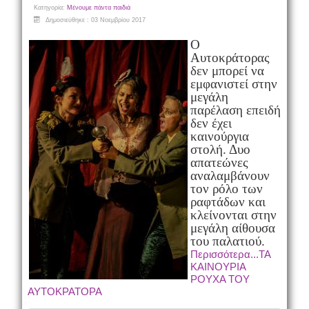
Κατηγορία:
Μένουμε πάντα παιδιά
Δημοσιεύθηκε : 03 Νοεμβρίου 2017
Ο
Αυτοκράτορας
δεν μπορεί να
εμφανιστεί στην
μεγάλη
παρέλαση επειδή
δεν έχει
καινούργια
στολή. Δυο
απατεώνες
αναλαμβάνουν
τον ρόλο των
ραφτάδων και
κλείνονται στην
μεγάλη αίθουσα
του παλατιού.
Περισσότερα...ΤΑ
ΚΑΙΝΟΥΡΙΑ
ΡΟΥΧΑ ΤΟΥ
ΑΥΤΟΚΡΑΤΟΡΑ