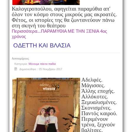
Καλογεροπούλου, αφηγείται παραμύθια απ'
όλον τον κόσμο στους μικρούς μας ακροατές.
Φέτος, οι ιστορίες της θα ζωντανεύουν πάνω
στη σκηνή του θεάτρου
Περισσότερα...ΠΑΡΑΜΥΘΙΑ ΜΕ ΤΗΝ ΞΕΝΙΑ 4ος
χρόνος
ΟΔΕΤΤΗ ΚΑΙ ΒΛΑΣΙΑ
Λεπτομέρειες
Κατηγορία:
Μένουμε πάντα παιδιά
Δημοσιεύθηκε : 05 Νοεμβρίου 2017
Αδελφές.
Μάγισσες.
Άλλης εποχής.
Αλλόκοτες.
Ξεμυαλισμένες.
Σκονισμένες.
Παντός καιρού.
Περιμένουν
τρένα, ξεχνούν
βαλίτσες,