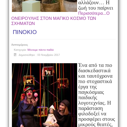
αλλάζουν…
Η
ζωή του παίρνει
Περισσότερα...O
ΟΝΕΙΡΟΥΛΗΣ ΣΤΟΝ ΜΑΓΙΚΟ ΚΟΣΜΟ ΤΩΝ
ΣΧΗΜΑΤΩΝ
ΠΙΝΟΚΙΟ
Λεπτομέρειες
Κατηγορία:
Μένουμε πάντα παιδιά
Δημοσιεύθηκε : 03 Νοεμβρίου 2017
Ένα από τα πιο
διασκεδαστικά
και ταυτόχρονα
πιο στοχαστικά
έργα της
παγκόσμιας
παιδικής
λογοτεχνίας.
Η
παράσταση
φιλοδοξεί να
προσφέρει στους
μικρούς θεατές,