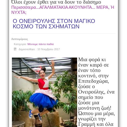
Όλοι έχουν έρθει για να δουν το διάσημο
Περισσότερα...ΑΓΑΛΜΑΤΑΚΙΑ ΑΚΟΥΝΗΤΑ... ΜΕΡΑ, Ή
ΝΥΧΤΑ;
O ΟΝΕΙΡΟΥΛΗΣ ΣΤΟΝ ΜΑΓΙΚΟ
ΚΟΣΜΟ ΤΩΝ ΣΧΗΜΑΤΩΝ
Λεπτομέρειες
Κατηγορία:
Μένουμε πάντα παιδιά
Δημοσιεύθηκε : 10 Νοεμβρίου 2017
Μια φορά κι
έναν καιρό σε
έναν τόπο
κοντινό, στην
Επιπεδοχώρα,
ζούσε ο
Ονειρούλης, ένα
σημείο που
ζούσε μια
μονότονη ζωή!
Ώσπου μια μέρα,
γνωρίζει την
Γραμμή και όλα