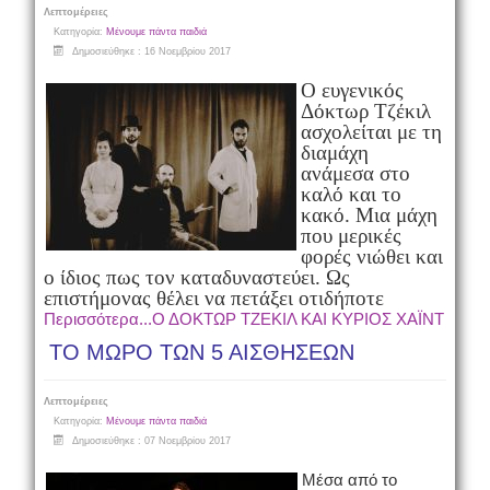
Λεπτομέρειες
Κατηγορία:
Μένουμε πάντα παιδιά
Δημοσιεύθηκε : 16 Νοεμβρίου 2017
Ο ευγενικός
Δόκτωρ Τζέκιλ
ασχολείται με τη
διαμάχη
ανάμεσα στο
καλό και το
κακό. Μια μάχη
που μερικές
φορές νιώθει και
ο ίδιος πως τον καταδυναστεύει. Ως
επιστήμονας θέλει να πετάξει οτιδήποτε
Περισσότερα...Ο ΔΟΚΤΩΡ ΤΖΕΚΙΛ ΚΑΙ ΚΥΡΙΟΣ ΧΑΪΝΤ
ΤΟ ΜΩΡΟ ΤΩΝ 5 ΑΙΣΘΗΣΕΩΝ
Λεπτομέρειες
Κατηγορία:
Μένουμε πάντα παιδιά
Δημοσιεύθηκε : 07 Νοεμβρίου 2017
Μέσα από το