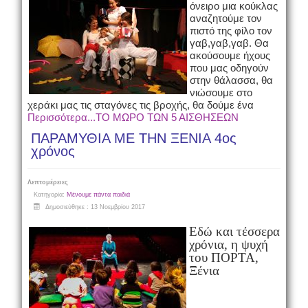
όνειρο μια κούκλας
αναζητούμε τον
πιστό της φίλο τον
γαβ,γαβ,γαβ. Θα
ακούσουμε ήχους
που μας οδηγούν
στην θάλασσα, θα
νιώσουμε στο
χεράκι μας τις σταγόνες τις βροχής, θα δούμε ένα
Περισσότερα...ΤΟ ΜΩΡΟ ΤΩΝ 5 ΑΙΣΘΗΣΕΩΝ
ΠΑΡΑΜΥΘΙΑ ΜΕ ΤΗΝ ΞΕΝΙΑ 4ος
χρόνος
Λεπτομέρειες
Κατηγορία:
Μένουμε πάντα παιδιά
Δημοσιεύθηκε : 13 Νοεμβρίου 2017
Εδώ και τέσσερα
χρόνια, η ψυχή
του ΠΟΡΤΑ,
Ξένια