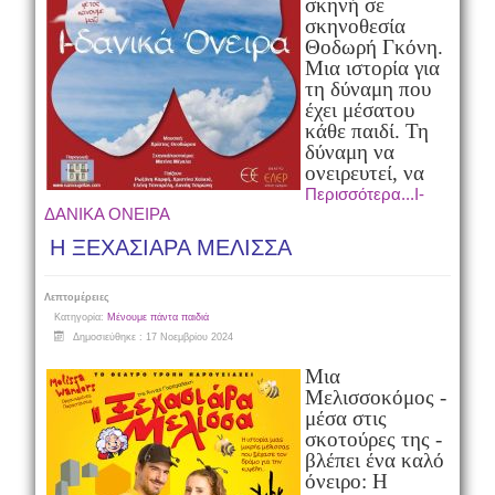
σκηνή σε
σκηνοθεσία
Θοδωρή Γκόνη.
Μια ιστορία για
τη δύναμη που
έχει μέσα
του
κάθε παιδί. Τη
δύναμη να
ονειρευτεί, να
Περισσότερα...Ι-
ΔΑΝΙΚΑ ΟΝΕΙΡΑ
Η ΞΕΧΑΣΙΑΡΑ ΜΕΛΙΣΣΑ
Λεπτομέρειες
Κατηγορία:
Μένουμε πάντα παιδιά
Δημοσιεύθηκε : 17 Νοεμβρίου 2024
Mια
Μελισσοκόμος -
μέσα στις
σκοτούρες της -
βλέπει ένα καλό
όνειρο: H