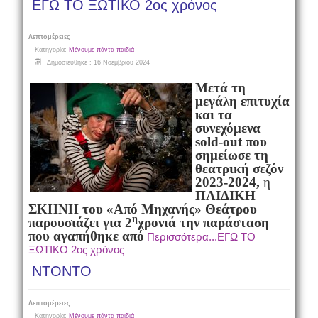
ΕΓΩ ΤΟ ΞΩΤΙΚΟ 2ος χρόνος
Λεπτομέρειες
Κατηγορία:
Μένουμε πάντα παιδιά
Δημοσιεύθηκε : 16 Νοεμβρίου 2024
Μετά τη
μεγάλη επιτυχία
και τα
συνεχόμενα
sold
-
out
που
σημείωσε τη
θεατρική σεζόν
2023-2024,
η
ΠΑΙΔΙΚΗ
ΣΚΗΝΗ
του «Από Μηχανής» Θεάτρου
η
παρουσιάζει για 2
χρονιά την παράσταση
που αγαπήθηκε από
Περισσότερα...ΕΓΩ ΤΟ
ΞΩΤΙΚΟ 2ος χρόνος
ΝΤΟΝΤΟ
Λεπτομέρειες
Κατηγορία:
Μένουμε πάντα παιδιά