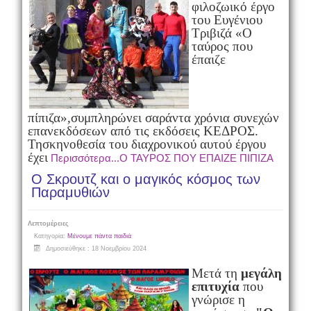
φιλοζωικό έργο
του Ευγένιου
Τριβιζά «Ο
ταύρος που
έπαιζε
πίπιζα»,
συμπληρώνει σαράντα χρόνια συνεχών
επανεκδόσεων από τις εκδόσεις ΚΕΔΡΟΣ.
Τη
σκηνοθεσία του διαχρονικού αυτού έργου
έχει
Περισσότερα...Ο ΤΑΥΡΟΣ ΠΟΥ ΕΠΑΙΖΕ ΠΙΠΙΖΑ
Ο Σκρουτζ και ο μαγικός κόσμος των
Παραμυθιών
Λεπτομέρειες
Κατηγορία:
Μένουμε πάντα παιδιά
Δημοσιεύθηκε : 18 Νοεμβρίου 2024
Μετά τη
μεγάλη
επιτυχία
που
γνώρισε η