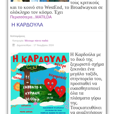
τους κριτικούς
και το κοινό στο WestEnd, το Broadwayκαι σε
ολόκληρο τον κόσμο.
Έχει
Περισσότερα...MATILDA
Η ΚΑΡΔΟΥΛΑ
Λεπτομέρειες
Κατηγορία:
Μένουμε πάντα παιδιά
Δημοσιεύθηκε : 17 Νοεμβρίου 2024
Η Καρδούλα με
το δικό της
ξεχωριστό σχήμα
ξεκινάει ένα
μεγάλο ταξίδι,
στην
πορεία του,
προσπαθεί να
ευαισθητοποιεί
όλα τα
πλάσματα γύρω
της.
Τους
κατευθύνει
να αναζητήσουν