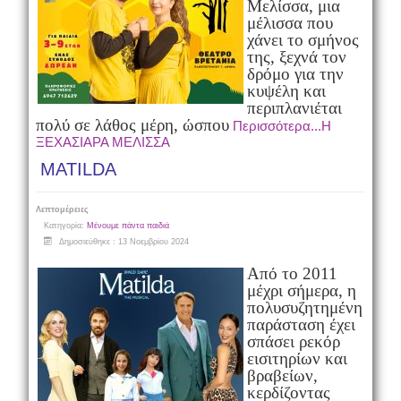
Μελίσσα, μια
μέλισσα που
χάνει το σμήνος
της, ξεχνά τον
δρόμο για την
κυψέλη και
περιπλανιέται
πολύ σε λάθος μέρη, ώσπου
Περισσότερα...Η
ΞΕΧΑΣΙΑΡΑ ΜΕΛΙΣΣΑ
MATILDA
Λεπτομέρειες
Κατηγορία:
Μένουμε πάντα παιδιά
Δημοσιεύθηκε : 13 Νοεμβρίου 2024
Από το 2011
μέχρι σήμερα, η
πολυσυζητημένη
παράσταση έχει
σπάσει ρεκόρ
εισιτηρίων και
βραβείων,
κερδίζοντας