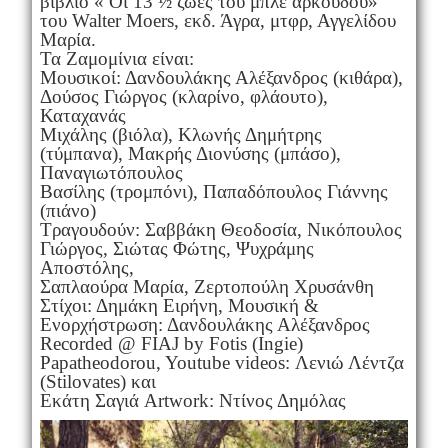
βιβλίο « Οι 13 ½ ζωές του μπλε αρκούδου»
του Walter Moers, εκδ. Άγρα, μτφρ, Αγγελίδου
Μαρία.
Τα Ζαμομίνια είναι:
Mουσικοί: Δανδουλάκης Αλέξανδρος (κιθάρα),
Δούσος Γιώργος (κλαρίνο, φλάουτο),
Καταχανάς
Μιχάλης (βιόλα), Κλωνής Δημήτρης
(τύμπανα), Μακρής Διονύσης (μπάσο),
Παναγιωτόπουλος
Βασίλης (τρομπόνι), Παπαδόπουλος Γιάννης
(πιάνο)
Τραγουδούν: Σαββάκη Θεοδοσία, Νικόπουλος
Γιώργος, Σιώτας Φώτης, Ψυχράμης
Αποστόλης,
Σαπλαούρα Μαρία, Ζερτοπούλη Χρυσάνθη
Στίχοι: Δημάκη Ειρήνη, Μουσική &
Ενορχήστρωση: Δανδουλάκης Αλέξανδρος
Recorded @ FIAJ by Fotis (Ingie)
Papatheodorou, Youtube videos: Λενιώ Λέντζα
(Stilovates) και
Εκάτη Σαγιά Artwork: Ντίνος Δημόλας