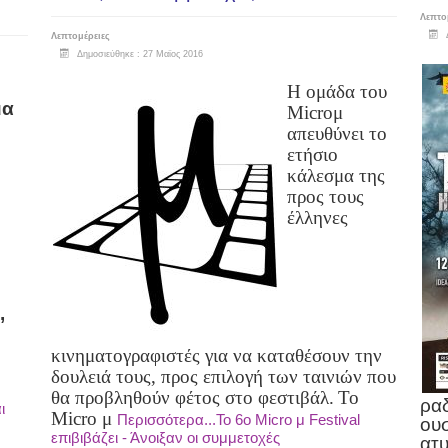
Λεπτο
Λεπτομέρειες
Δημοσιεύθηκε : 27 Μαϊος 2016
Η ομάδα του
μα
Micro
μ
απευθύνει το
ετήσιο
κάλεσμα της
προς τους
έλληνες
,
κινηματογραφιστές για να καταθέσουν την
δουλειά τους, προς επιλογή των ταινιών που
θα προβληθούν φέτος στο φεστιβάλ.
Το
ραδ
ι
Micro
μ
Περισσότερα...Το 6ο Micro μ Festival
ουσ
επιβιβάζει - Άνοιξαν οι συμμετοχές
ατυ