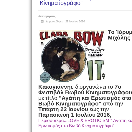
Κινηματογράφο"
Λεπτομέρειες
Δημοσιεύθηκε : 21 Ιουνίου 2016
Το Ίδρυ
Μιχάλης
Κακογιάννης
διοργανώνει το
7ο
Φεστιβάλ Βωβού Κινηματογράφου
με τίτλο
"Αγάπη και Ερωτισμός στο
Βωβό Κινηματογράφο"
από την
Τετάρτη 22 Ιουνίου
έως την
Παρασκευή 1 Ιουλίου 2016,
Περισσότερα...LOVE & EROTICISM " Αγάπη κα
Ερωτισμός στο Βωβό Κινηματογράφο"