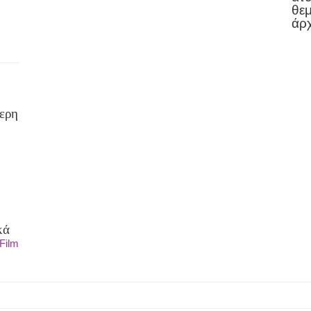
θεμ
άρ
ερη
κά
Film