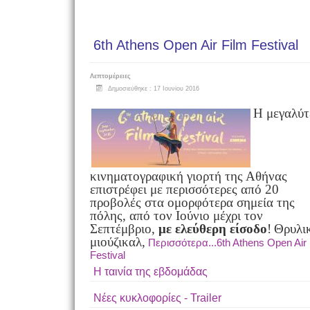
6th Athens Open Air Film Festival
Λεπτομέρειες
Δημοσιεύθηκε : 17 Ιουνίου 2016
Η μεγαλύτ
κινηματογραφική γιορτή της Αθήνας
επιστρέφει με περισσότερες από 20
προβολές στα ομορφότερα σημεία της
πόλης, από τον Ιούνιο μέχρι τον
Σεπτέμβριο,
με ελεύθερη είσοδο
!
Θρυλι
μιούζικαλ,
Περισσότερα...6th Athens Open Air 
Festival
Η ταινία της εβδομάδας
THE KILLER
Νέες κυκλοφορίες - Trailer