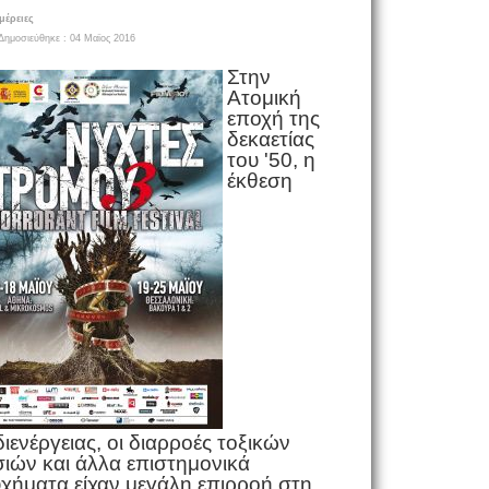
μέρειες
Δημοσιεύθηκε : 04 Μαϊος 2016
Στην
Ατομική
εποχή της
δεκαετίας
του '50, η
έκθεση
ιενέργειας, οι διαρροές τοξικών
ιών και άλλα επιστημονικά
χήματα είχαν μεγάλη επιρροή στη