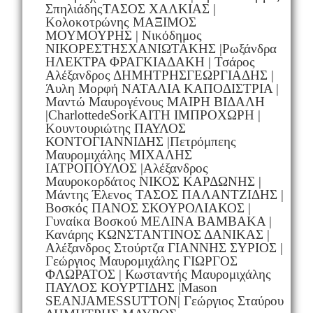
ΣπηλιάδηςΤΑΣΟΣ ΧΑΛΚΙΑΣ |
Κολοκοτρώνης ΜΑΞΙΜΟΣ
ΜΟΥΜΟΥΡΗΣ | Νικόδημος
ΝΙΚΟΡΕΣΤΗΣΧΑΝΙΩΤΑΚΗΣ |Ρωξάνδρα
ΗΛΕΚΤΡΑ ΦΡΑΓΚΙΑΔΑΚΗ | Τσάρος
Αλέξανδρος ΔΗΜΗΤΡΗΣΓΕΩΡΓΙΑΔΗΣ |
Άυλη Μορφή ΝΑΤΑΛΙΑ ΚΑΠΟΔΙΣΤΡΙΑ |
Μαντώ Μαυρογένους ΜΑΙΡΗ ΒΙΔΑΛΗ
|CharlottedeSorΚΑΙΤΗ ΙΜΠΡΟΧΩΡΗ |
Κουντουριώτης ΠΑΥΛΟΣ
ΚΟΝΤΟΓΙΑΝΝΙΔΗΣ |Πετρόμπεης
Μαυρομιχάλης ΜΙΧΑΛΗΣ
ΙΑΤΡΟΠΟΥΛΟΣ |Αλέξανδρος
Μαυροκορδάτος ΝΙΚΟΣ ΚΑΡΔΩΝΗΣ |
Μάντης Έλενος ΤΑΣΟΣ ΠΑΛΑΝΤΖΙΔΗΣ |
Βοσκός ΠΑΝΟΣ ΣΚΟΥΡΟΛΙΑΚΟΣ |
Γυναίκα Βοσκού ΜΕΛΙΝΑ ΒΑΜΒΑΚΑ |
Κανάρης ΚΩΝΣΤΑΝΤΙΝΟΣ ΔΑΝΙΚΑΣ |
Αλέξανδρος Στούρτζα ΓΙΑΝΝΗΣ ΣΥΡΙΟΣ |
Γεώργιος Μαυρομιχάλης ΓΙΩΡΓΟΣ
ΦΛΩΡΑΤΟΣ | Κωσταντής Μαυρομιχάλης
ΠΑΥΛΟΣ ΚΟΥΡΤΙΔΗΣ |Mason
SEANJAMESSUTTON| Γεώργιος Σταύρου