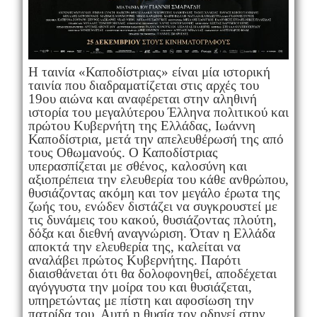
Η ταινία «Καποδίστριας» είναι μία ιστορική
ταινία που διαδραματίζεται στις αρχές του
19ου αιώνα και αναφέρεται στην αληθινή
ιστορία του μεγαλύτερου Έλληνα πολιτικού και
πρώτου Κυβερνήτη της Ελλάδας, Ιωάννη
Καποδίστρια, μετά την απελευθέρωσή της από
τους Οθωμανούς. O Καποδίστριας
υπερασπίζεται με σθένος, καλοσύνη και
αξιοπρέπεια την ελευθερία του κάθε ανθρώπου,
θυσιάζοντας ακόμη και τον μεγάλο έρωτα της
ζωής του, ενώδεν διστάζει να συγκρουστεί με
τις δυνάμεις του κακού, θυσιάζοντας πλούτη,
δόξα και διεθνή αναγνώριση. Όταν η Ελλάδα
αποκτά την ελευθερία της, καλείται να
αναλάβει πρώτος Κυβερνήτης. Παρότι
διαισθάνεται ότι θα δολοφονηθεί, αποδέχεται
αγόγγυστα την μοίρα του και θυσιάζεται,
υπηρετώντας με πίστη και αφοσίωση την
πατρίδα του. Αυτή η θυσία τον οδηγεί στην