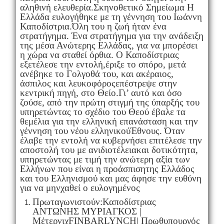
αληθινή ελευθερία.Σκηνοθετικό Σημείωμα Η
Ελλάδα ευλογήθηκε με τη γέννηση του Ιωάννη
Καποδίστρια.Όλη του η ζωή ήταν ένα
στρατήγημα. Ένα στρατήγημα για την ανάδειξη
της μέσα Ανώτερης Ελλάδας, για να μπορέσει
η χώρα να σταθεί όρθια. Ο Καποδίστριας
εξετέλεσε την εντολή,έριξε το σπόρο, μετά
ανέβηκε το Γολγοθά του, και ακέραιος,
άσπιλος και λευκοφόροςεπέστρεψε στην
κεντρική πηγή, στο Θείο.Γι’ αυτό και όσο
ζούσε, από την πρώτη στιγμή της ύπαρξής του
υπηρετώντας το σχέδιο του Θεού έβαλε τα
θεμέλια για την ελληνική επανάσταση και την
γέννηση του νέου ελληνικούΈθνους. Όταν
έλαβε την εντολή να κυβερνήσει επιτέλεσε την
αποστολή του με ανιδιοτέλειακαι δοτικότητα,
υπηρετώντας με τιμή την ανώτερη αξία των
Ελλήνων που είναι η προάσπισητης Ελλάδος
και του Ελληνισμού και μας άφησε την ευθύνη
για να μηνχαθεί ο ευλογημένος
Πρωταγωνιστούν:Καποδίστριας
ΑΝΤΩΝΗΣ ΜΥΡΙΑΓΚΟΣ |
ΜέτερνιχFINBARLYNCH| Πρωθυπουργός