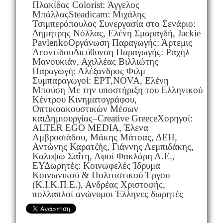
Πλακίδας Colorist: Άγγελος
ΜπάλλαςSteadicam: Μιχάλης
Τσιμπερόπουλος Συνεργασία στο Σενάριο:
Δημήτρης Νόλλας, Ελένη Σμαραγδή, Jackie
PavlenkoΟργάνωση Παραγωγής: Άρτεμις
ΛεοντίδουΔιεύθυνση Παραγωγής: Ραχήλ
Μανουκιάν, Αχιλλέας Βιλλιώτης
Παραγωγή: Αλέξανδρος Φιλμ
Συμπαραγωγοί: ΕΡΤ,NOVA, Ελένη
Μπούση Με την υποστήριξη του Ελληνικού
Κέντρου Κινηματογράφου,
Οπτικοακουστικών Μέσων
καιΔημιουργίας–Creative GreeceΧορηγοί:
ALTER EGO MEDIA, Έλενα
Αμβροσιάδου, Μάκης Μάτσας, ΔΕΗ,
Αντώνης Καρατζής, Γιάννης Λεμπιδάκης,
Καλυψώ Σαΐτη, Αφοί Φακλάρη Α.Ε.,
ΕΥΔωρητές: Κοινωφελές Ίδρυμα
Κοινωνικού & Πολιτιστικού Έργου
(Κ.Ι.Κ.Π.Ε.), Ανδρέας Χριστοφής,
πολλαπλοί ανώνυμοι Έλληνες δωρητές