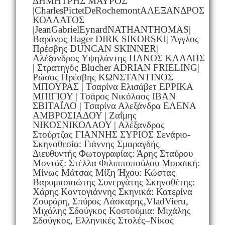
ΔΗΜΗΤΡΗΣ ΜΑΥΡΟΣ
|CharlesPictetDeRochemontΑΛΕΞΑΝΔΡΟΣ
ΚΟΛΛΑΤΟΣ
|JeanGabrielEynardNATHANTHOMAS|
Βαρόνος Hager DIRK SIKORSKI| Άγγλος
Πρέσβης DUNCAN SKINNER|
Αλέξανδρος Υψηλάντης ΠΑΝΟΣ ΚΛΑΔΗΣ
| Στρατηγός Blucher ADRIAN FRIELING|
Ρώσος Πρέσβης ΚΩΝΣΤΑΝΤΙΝΟΣ
ΜΠΟΥΡΑΣ | Τσαρίνα Ελισάβετ ΕΡΡΙΚΑ
ΜΠΙΓΙΟΥ | Τσάρος Νικόλαος ΙΒΑΝ
ΣΒΙΤΑΪΛΟ | Τσαρίνα Αλεξάνδρα ΕΛΕΝΑ
ΑΜΒΡΟΣΙΑΔΟΥ | Ζαΐμης
ΝΙΚΟΣΝΙΚΟΛΑΟΥ | Αλέξανδρος
Στούρτζας ΓΙΑΝΝΗΣ ΣΥΡΙΟΣ Σενάριο-
Σκηνοθεσία: Γιάννης Σμαραγδής
Διευθυντής Φωτογραφίας: Άρης Σταύρου
Μοντάζ: Στέλλα Φιλιπποπούλου Μουσική:
Μίνως Μάτσας Μίξη Ήχου: Κώστας
Βαρυμποπιώτης Συνεργάτης Σκηνοθέτης:
Χάρης Κοντογιάννης Σκηνικά: Κατερίνα
Ζουράρη, Σπύρος Λάσκαρης,VladVieru,
Μιχάλης Σδούγκος Κοστούμια: Μιχάλης
Σδούγκος, Ελληνικές Στολές–Νίκος