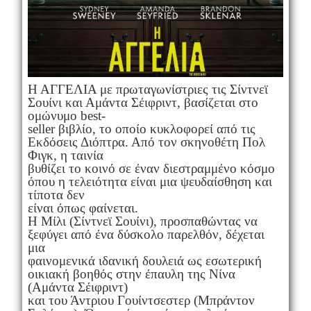
Η ΑΓΓΕΛΙΑ με πρωταγωνίστριες τις Σίντνεϊ
Σουίνι και Αμάντα Σέιφριντ, βασίζεται στο
ομώνυμο best-
seller βιβλίο, το οποίο κυκλοφορεί από τις
Εκδόσεις Διόπτρα. Από τον σκηνοθέτη Πολ
Φιγκ, η ταινία
βυθίζει το κοινό σε έναν διεστραμμένο κόσμο
όπου η τελειότητα είναι μια ψευδαίσθηση και
τίποτα δεν
είναι όπως φαίνεται.
Η Μίλι (Σίντνεϊ Σουίνι), προσπαθώντας να
ξεφύγει από ένα δύσκολο παρελθόν, δέχεται
μια
φαινομενικά ιδανική δουλειά ως εσωτερική
οικιακή βοηθός στην έπαυλη της Νίνα
(Αμάντα Σέιφριντ)
και του Άντριου Γουίντσεστερ (Μπράντον