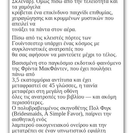
Σκλέναρ). Όμως πίσω από την τελειότητα και
τα χαμόγελα
κρύβεται ένα επικίνδυνο παιχνίδι επιθυμίας,
χειραγώγησης και κρυμμένων μυστικών που
απειλεί να
τινάξει τα πάντα στον αέρα.
Πίσω από τις κλειστές πόρτες των
Γουίντσεστερ υπάρχει ένας κόσμος με
συγκλονιστικές ανατροπές που
θα σας αφήσουν να μαντεύετε μέχρι το τέλος.
Βασισμένη στο παγκόσμιο εκδοτικό φαινόμενο
της Φρίντα ΜακΦάντεν, που έχει πουλήσει
πάνω από
3,5 εκατομμύρια αντίτυπα και έχει
μεταφραστεί σε 45 γλώσσες, η ταινία
μεταφέρει στη μεγάλη οθόνη
όλες τις ανατροπές του βιβλίου — και ακόμη
περισσότερες.
Ο πολυβραβευμένος σκηνοθέτης Πολ Φιγκ
(Bridesmaids, A Simple Favor), παίρνει την
αισθητική ενός
λαμπερού οικογενειακού ονείρου και την
μετατρέπει σε έναν υπνωτιστικό εφιάλτη