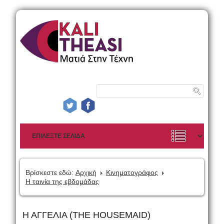
Βρίσκεστε εδώ:
Αρχική
Κινηματογράφος
Η ταινία της εβδομάδας
Η ΑΓΓΕΛΙΑ (THE HOUSEMAID)