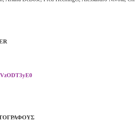
LER
kBVzODT3yE0
ΑΤΟΓΡΑΦΟΥΣ