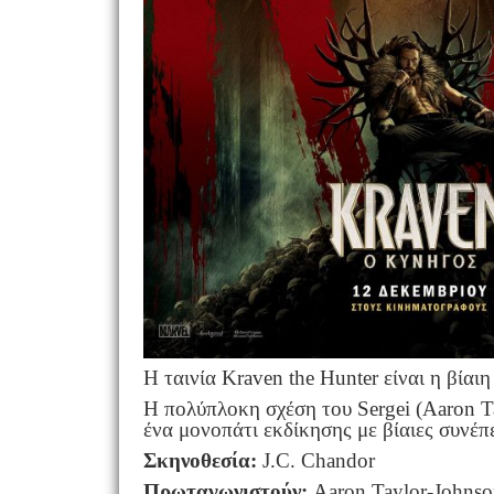
Η ταινία Kraven the Hunter είναι η βία
Η πολύπλοκη σχέση του Sergei (Aaron Ta
ένα μονοπάτι εκδίκησης με βίαιες συνέπε
Σκηνοθεσία
:
J.C. Chandor
Πρωταγωνιστούν
:
Aaron Taylor-Johnson