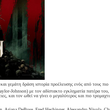
ιη και γεμάτη δράση ιστορία προέλευσης ενός από τους πι
ylor-Johnson) με τον αδίστακτο εγκληματία πατέρα του, N
ιες, και τον ωθεί να γίνει ο μεγαλύτερος και πιο τρομαχ
, Ariana DeBose, Fred Hechinger, Alessandro Nivola, Chr