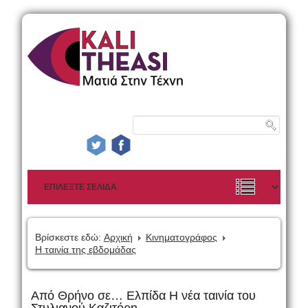
Βρίσκεστε εδώ:
Αρχική
Κινηματογράφος
Η ταινία της εβδομάδας
Από Θρήνο σε… Ελπίδα Η νέα ταινία του