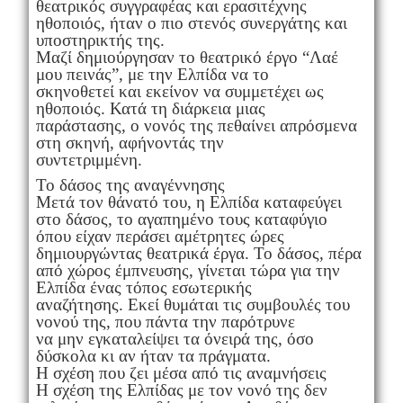
θεατρικός συγγραφέας και ερασιτέχνης
ηθοποιός, ήταν ο πιο στενός συνεργάτης και
υποστηρικτής της.
Μαζί δημιούργησαν το θεατρικό έργο “Λαέ
μου πεινάς”, με την Ελπίδα να το
σκηνοθετεί και εκείνον να συμμετέχει ως
ηθοποιός. Κατά τη διάρκεια μιας
παράστασης, ο νονός της πεθαίνει απρόσμενα
στη σκηνή, αφήνοντάς την
συντετριμμένη.
Το δάσος της αναγέννησης
Μετά τον θάνατό του, η Ελπίδα καταφεύγει
στο δάσος, το αγαπημένο τους καταφύγιο
όπου είχαν περάσει αμέτρητες ώρες
δημιουργώντας θεατρικά έργα. Το δάσος, πέρα
από χώρος έμπνευσης, γίνεται τώρα για την
Ελπίδα ένας τόπος εσωτερικής
αναζήτησης. Εκεί θυμάται τις συμβουλές του
νονού της, που πάντα την παρότρυνε
να μην εγκαταλείψει τα όνειρά της, όσο
δύσκολα κι αν ήταν τα πράγματα.
Η σχέση που ζει μέσα από τις αναμνήσεις
Η σχέση της Ελπίδας με τον νονό της δεν