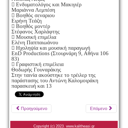
 Ενδυματολόγος και Μακιγιέρ
Μαριάννα Λεμπέση
 Βοηθός σεναριου
Ειρήνη Τεάζη
 Βοηθός μοντέρ
Στέφανος Χαρλάφτης
 Μουσική επιμέλια
Ελένη Παππαιωάνου
 Ηχοληψία και μουσική παραγωγή
EnD Productions (Στουρνάρη 9, Αθήνα 106
83)
 Γραφιστική επιμέλεια
Θοδωρής Γουναράκης
Στην ταινία ακούστηκε το τρέιλερ της
παράστασης του Αντώνη Καλομοιράκη
παρασκευή και 13
Προηγούμενο
Επόμενο
Copyright (c) 2023. www.kalitheasi.gr