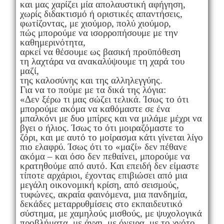
και μας χαρίζει μία απολαυστική αφήγηση,
χωρίς διδακτισμό ή οριστικές απαντήσεις,
φωτίζοντας, με χιούμορ, πολύ χιούμορ,
πώς μπορούμε να ισορροπήσουμε με την
καθημερινότητα,
αρκεί να θέσουμε ως βασική προϋπόθεση
τη λαχτάρα να ανακαλύψουμε τη χαρά του
μαζί,
της καλοσύνης και της αλληλεγγύης.
Για να το πούμε με τα δικά της λόγια:
«Δεν ξέρω τι μας σώζει τελικά. Ίσως το ότι
μπορούμε ακόμα να καθόμαστε σε ένα
μπαλκόνι με δυο μπίρες και να μιλάμε μέχρι να
βγει ο ήλιος. Ίσως το ότι μοιραζόμαστε το
ζόρι, και με αυτό το μοίρασμα κάτι γίνεται λίγο
πιο ελαφρύ. Ίσως ότι το «μαζί» δεν πέθανε
ακόμα – και όσο δεν πεθαίνει, μπορούμε να
κρατηθούμε από αυτό. Και επειδή δεν είμαστε
τίποτε αρχάριοι, έχοντας επιβιώσει από μια
μεγάλη οικονομική κρίση, από σεισμούς,
τυφώνες, ακραία φαινόμενα, μια πανδημία,
δεκάδες μεταρρυθμίσεις στο εκπαιδευτικό
σύστημα, με χαμηλούς μισθούς, με ψυχολογικά
προβλήματα, με άγχη, με όνειρα, με το χνότο