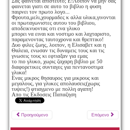
Σας φαινεται απιστευτο; Ε!Λοιπον να μην σας
φαινεται γιατι σε αυτο το βιβλιο η φυση
παιρνει τον πρωτο λογο...
Φρουτα,μελι,χουρμαδες κ αλλα υλικα,γινονται
οι πρωταγωνιστες αυτου του βιβλιου,
αποδεικνυοντας οτι ενα γλυκο
μπορει να ειναι και νοστιμο και λαχταριστο,
παραμενοντας ταυτοχρονα και θρεπτικο!
Δυο φιλες ζωης, λοιπον, η Ελισαβετ και η
Θαλεια, ενωσαν τις δυναμεις τους και τις
γνωσεις τους κι εφτιαξαν για εμας
το πιο γλυκο, χωρις ζαχαρη βιβλιο με 50
διαφορετικες συνταγες για πεντανοστιμα
γλυκα!
Ενας μικρος θησαυρος για μικρους και
μεγαλους, για γλυκες απολαυσεις(χωρις
τυψεις!) φτιαγμενο με πολλη αγαπη!
Απο τις Εκδοσεις Παπαζηση
Προηγούμενο
Επόμενο