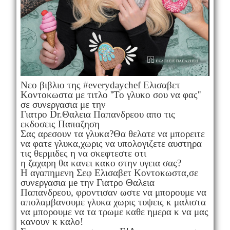
Νεο βιβλιο της #everydaychef Ελισαβετ
Κοντοκωστα με τιτλο ''Το γλυκο σου να φας''
σε συνεργασια με την
Γιατρο Dr.Θαλεια Παπανδρεου απο τις
εκδοσεις Παπαζηση
Σας αρεσουν τα γλυκα?Θα θελατε να μπορειτε
να φατε γλυκα,χωρις να υπολογιζετε αυστηρα
τις θερμιδες η να σκεφτεστε οτι
η ζαχαρη θα κανει κακο στην υγεια σας?
Η αγαπημενη Σεφ Ελισαβετ Κοντοκωστα,σε
συνεργασια μe την Γιατρο Θαλεια
Παπανδρεου, φροντισαν ωστε να μπορουμε να
απολαμβανουμε γλυκα χωρις τυψεις κ μαλιστα
να μπορουμε να τα τρωμε καθε ημερα κ να μας
κανουν κ καλο!