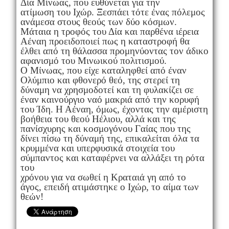
Δία Μίνωας, που ευθύνεται για την
ατίμωση του Ιχώρ. Ξεσπάει τότε ένας πόλεμος
ανάμεσα στους θεούς των δύο κόσμων.
Μάταια η τροφός του Δία και παρθένα ιέρεια
Αέναη προειδοποιεί πως η καταστροφή θα
έλθει από τη θάλασσα προμηνύοντας τον άδικο
αφανισμό του Μινωικού πολιτισμού.
Ο Μίνωας, που είχε καταληφθεί από έναν
Ολύμπιο και φθονερό θεό, της στερεί τη
δύναμη να χρησμοδοτεί και τη φυλακίζει σε
έναν καινούργιο ναό μακριά από την κορυφή
του Ίδη. Η Αέναη, όμως, έχοντας την αμέριστη
βοήθεια του θεού Ηέλιου, αλλά και της
πανίσχυρης και κοσμογόνου Γαίας που της
δίνει πίσω τη δύναμή της, επικαλείται όλα τα
κρυμμένα και υπερφυσικά στοιχεία του
σύμπαντος και καταφέρνει να αλλάξει τη ρότα
του
χρόνου για να σωθεί η Κραταιά γη από το
άγος, επειδή ατιμάστηκε ο Ιχώρ, το αίμα των
θεών!