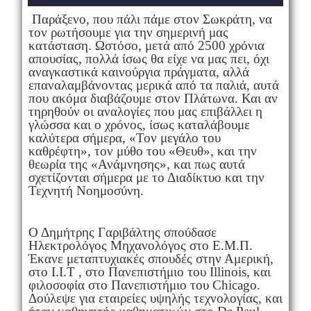
Παράξενο, που πάλι πάμε στον Σωκράτη, να
τον ρωτήσουμε για την σημερινή μας
κατάσταση. Ωστόσο, μετά από 2500 χρόνια
απουσίας, πολλά ίσως θα είχε να μας πει, όχι
αναγκαστικά καινούργια πράγματα, αλλά
επαναλαμβάνοντας μερικά από τα παλιά, αυτά
που ακόμα διαβάζουμε στον Πλάτωνα. Και αν
τηρηθούν οι αναλογίες που μας επιβάλλει η
γλώσσα και ο χρόνος, ίσως καταλάβουμε
καλύτερα σήμερα, «Τον μεγάλο του
καθρέφτη», τον μύθο του «Θευθ», και την
θεωρία της «Ανάμνησης», και πως αυτά
σχετίζονται σήμερα με το Διαδίκτυο και την
Τεχνητή Νοημοσύνη.
Ο Δημήτρης Γαριβάλτης σπούδασε
Ηλεκτρολόγος Μηχανολόγος στο Ε.Μ.Π.
Έκανε μεταπτυχιακές σπουδές στην Αμερική,
στο Ι.Ι.Τ , στο Πανεπιστήμιο του Illinois, και
φιλοσοφία στο Πανεπιστήμιο του Chicago.
Δούλεψε για εταιρείες υψηλής τεχνολογίας, και