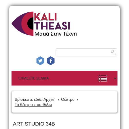
Βρίσκεστε εδώ:
Αρχική
Θέατρο
Το θέατρο που θέλω
ART STUDIO 34B