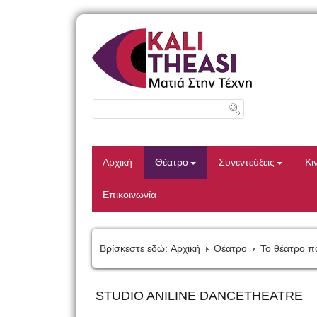
Αρχική
Θέατρο
Συνεντεύξεις
Κι
Επικοινωνία
Βρίσκεστε εδώ:
Αρχική
Θέατρο
Το θέατρο π
STUDIO ANILINE DANCETHEATRE