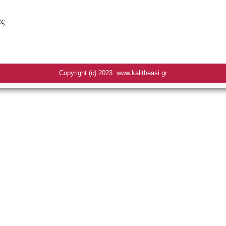
άς
Copyright (c) 2023. www.kalitheasi.gr