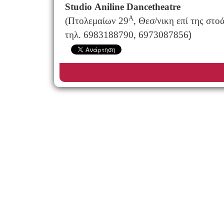
Studio
Aniline
Dancetheatre
Α
(Πτολεμαίων 29
, Θεσ/νικη επί της στο
τηλ. 6983188790, 6973087856
)