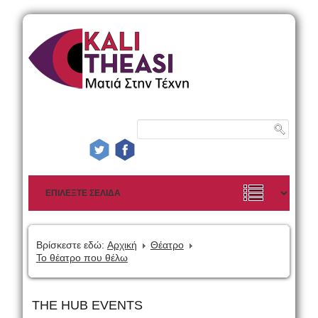
Βρίσκεστε εδώ:
Αρχική
Θέατρο
Το θέατρο που θέλω
THE HUB EVENTS