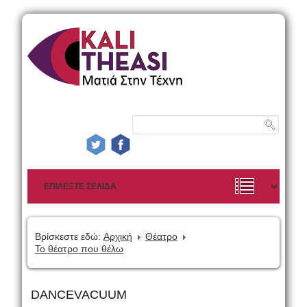
Βρίσκεστε εδώ:
Αρχική
Θέατρο
Το θέατρο που θέλω
DANCEVACUUM