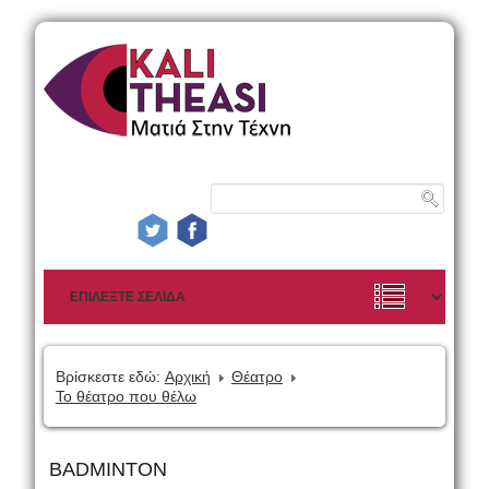
Βρίσκεστε εδώ:
Αρχική
Θέατρο
Το θέατρο που θέλω
BADMINTON