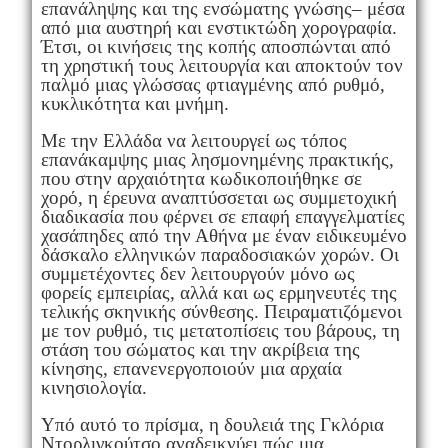
επανάληψης και της ενσώματης γνώσης– μέσα
από μια αυστηρή και ενστικτώδη χορογραφία.
Έτσι, οι κινήσεις της κοπής αποσπώνται από
τη χρηστική τους λειτουργία και αποκτούν τον
παλμό μιας γλώσσας φτιαγμένης από ρυθμό,
κυκλικότητα και μνήμη.
Με την Ελλάδα να λειτουργεί ως τόπος
επανάκαμψης μιας λησμονημένης πρακτικής,
που στην αρχαιότητα κωδικοποιήθηκε σε
χορό, η έρευνα αναπτύσσεται ως συμμετοχική
διαδικασία που φέρνει σε επαφή επαγγελματίες
χασάπηδες από την Αθήνα με έναν ειδικευμένο
δάσκαλο ελληνικών παραδοσιακών χορών. Οι
συμμετέχοντες δεν λειτουργούν μόνο ως
φορείς εμπειρίας, αλλά και ως ερμηνευτές της
τελικής σκηνικής σύνθεσης. Πειραματιζόμενοι
με τον ρυθμό, τις μετατοπίσεις του βάρους, τη
στάση του σώματος και την ακρίβεια της
κίνησης, επανενεργοποιούν μια αρχαία
κινησιολογία.
Υπό αυτό το πρίσμα, η δουλειά της Γκλόρια
Ντορλιγκούτσο αναδεικνύει πώς μια