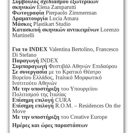
Σύμβουλος σχεδιασμού εξωτερικών
σκηνικών
Elena Zamparutti
Φωτογραφία
Pierpaolo Zimmerman
Δραματουργία
Lucia Amara
Μάσκες
Plastikart Studio
Κατασκευή σκηνικών αντικειμένων
Lorenzo
Martinelli
Για το INDEX
Valentina Bertolino, Francesco
Di Stefano
Παραγωγή
INDEX
Συμπαραγωγή
Φεστιβάλ Αθηνών Επιδαύρου
Σε συνεργασία
με το Κρατικό Θέατρο
Βορείου Ελλάδος, Ιταλικό Μορφωτικό
Ινστιτούτο Αθηνών
Με την υποστήριξη
του Υπουργείου
Πολιτισμού της Ιταλίας
Επίσημη επιλογή
CURA
Επίσημη επιλογή
R.O.M. – Residences On the
Move
Με την υποστήριξη
του Creative Europe
Ημέρες και ώρες παραστάσεων