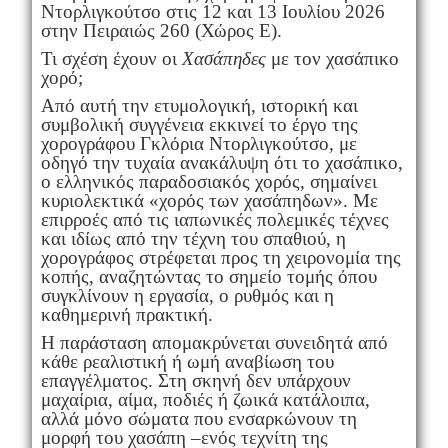
Ντορλιγκούτσο στις 12 και 13 Ιουλίου 2026
στην Πειραιώς 260 (Χώρος Ε).
Τι σχέση έχουν οι
Χασάπηδες
με τον χασάπικο
χορό;
Από αυτή την ετυμολογική, ιστορική και
συμβολική συγγένεια εκκινεί το έργο της
χορογράφου Γκλόρια Ντορλιγκούτσο, με
οδηγό την τυχαία ανακάλυψη ότι το χασάπικο,
ο ελληνικός παραδοσιακός χορός, σημαίνει
κυριολεκτικά «χορός των χασάπηδων». Με
επιρροές από τις ιαπωνικές πολεμικές τέχνες
και ιδίως από την τέχνη του σπαθιού, η
χορογράφος στρέφεται προς τη χειρονομία της
κοπής, αναζητώντας το σημείο τομής όπου
συγκλίνουν η εργασία, ο ρυθμός και η
καθημερινή πρακτική.
Η παράσταση απομακρύνεται συνειδητά από
κάθε ρεαλιστική ή ωμή αναβίωση του
επαγγέλματος. Στη σκηνή δεν υπάρχουν
μαχαίρια, αίμα, ποδιές ή ζωικά κατάλοιπα,
αλλά μόνο σώματα που ενσαρκώνουν τη
μορφή του χασάπη –ενός τεχνίτη της