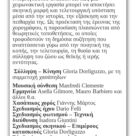
χειρωνακτική εργασία μπορεί να αποκτήσει
σκηνική μορφή και τελετουργική υπόσταση
μέσα από την ιστορία, την εξάσκηση και την
πειθαρχία της. Ως προέκταση της έρευνας της
χορογράφου, η παρουσίαση πλαισιώνεται από
θεωρητικές τοποθετήσεις, οι οποίες
τροφοδοτούν τη δημόσια συζήτηση που
αναπτύσσεται γύρω από την ποιητική της
κοπής, την τελετουργία, τη θυσία και τη
σύλληψη του ζώου ως θεϊκής ή ιερής
οντότητας.
Σύλληψη – Κίνηση
Gloria Dorliguzzo, με τη
συμμετοχή χασάπηδων
Μουσική σύνθεση
Manfredi Clemente
Ερμηνεία
Asella Gilmore, Mauro Barbiero και
άλλοι θ.α.
Χασάπικος χορός
Γιάννης Μάρτος
Σχεδιασμός ήχου
Dario Felli
Σχεδιασμός φωτισμού – Τεχνική
διεύθυνση
Isadora Giuntini
Σχεδιασμός σκηνικού – Επιμέρους
κατασκευές
Gloria Dorliguzzo