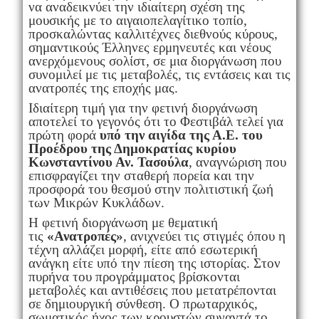
να αναδεικνύει την ιδιαίτερη σχέση της
μουσικής με το αιγαιοπελαγίτικο τοπίο,
προσκαλώντας καλλιτέχνες διεθνούς κύρους,
σημαντικούς Έλληνες ερμηνευτές και νέους
ανερχόμενους σολίστ, σε μια διοργάνωση που
συνομιλεί με τις μεταβολές, τις εντάσεις και τις
ανατροπές της εποχής μας.
Ιδιαίτερη τιμή για την φετινή διοργάνωση
αποτελεί το γεγονός ότι το Φεστιβάλ τελεί για
πρώτη φορά
υπό την αιγίδα της Α.Ε. του
Προέδρου της Δημοκρατίας κυρίου
Κωνσταντίνου Αν. Τασούλα
, αναγνώριση που
επισφραγίζει την σταθερή πορεία και την
προσφορά του θεσμού στην πολιτιστική ζωή
των Μικρών Κυκλάδων.
Η φετινή διοργάνωση με θεματική
τις
«Ανατροπές»
, ανιχνεύει τις στιγμές όπου η
τέχνη αλλάζει μορφή, είτε από εσωτερική
ανάγκη είτε υπό την πίεση της ιστορίας. Στον
πυρήνα του προγράμματος βρίσκονται
μεταβολές και αντιθέσεις που μετατρέπονται
σε δημιουργική σύνθεση. Ο πρωταρχικός,
σωματικός ήχος των κρουστών συναντά το