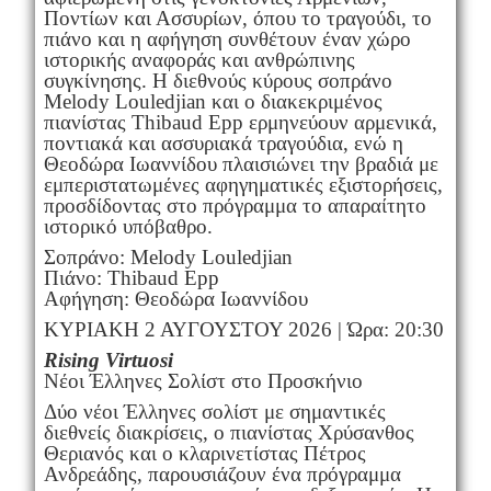
Ποντίων και Ασσυρίων, όπου το τραγούδι, το
πιάνο και η αφήγηση συνθέτουν έναν χώρο
ιστορικής αναφοράς και ανθρώπινης
συγκίνησης. Η διεθνούς κύρους σοπράνο
Melody Louledjian και ο διακεκριμένος
πιανίστας Thibaud Epp ερμηνεύουν αρμενικά,
ποντιακά και ασσυριακά τραγούδια, ενώ η
Θεοδώρα Ιωαννίδου πλαισιώνει την βραδιά με
εμπεριστατωμένες αφηγηματικές εξιστορήσεις,
προσδίδοντας στο πρόγραμμα το απαραίτητο
ιστορικό υπόβαθρο.
Σοπράνο: Melody Louledjian
Πιάνο: Thibaud Epp
Αφήγηση: Θεοδώρα Ιωαννίδου
ΚΥΡΙΑΚΗ 2 ΑΥΓΟΥΣΤΟΥ 2026 | Ώρα: 20:30
Rising Virtuosi
Νέοι Έλληνες Σολίστ στο Προσκήνιο
Δύο νέοι Έλληνες σολίστ με σημαντικές
διεθνείς διακρίσεις, ο πιανίστας Χρύσανθος
Θεριανός και ο κλαρινετίστας Πέτρος
Ανδρεάδης, παρουσιάζουν ένα πρόγραμμα