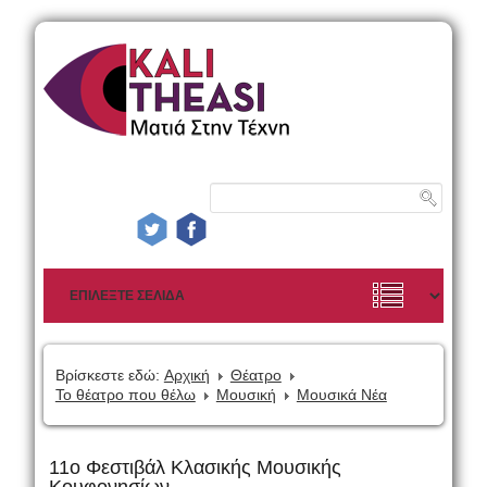
Βρίσκεστε εδώ:
Αρχική
Θέατρο
Το θέατρο που θέλω
Μουσική
Μουσικά Νέα
11ο Φεστιβάλ Κλασικής Μουσικής