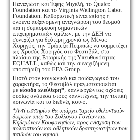
Παναγιώτη και Έφης Μιχελή, το Qualco
Foundation και το Virginia Wellington Cabot
Foundation. Καθοριστική είναι επίσης η
ολοένα αυξανόμενη αναγνώριση του θεσμού
και η συμπόρευση σημαντικών
επιχειρηματικών ομίλων, με την ΔΕΗ να
συνεχίζει για δεύτερη χρονιά ως Μέγας
Χορηγός, την Τράπεζα Πειραιώς να συμμετέχει
ως Χρυσός Χορηγός στο Φεστιβάλ, στο
πλαίσιο της Εταιρικής της Υπευθυνότητας
EQU
ALL
, καθώς και την συνεχιζόμενη
υποστήριξη του EFA Group.
Πιστό στον κοινωνικό και παιδαγωγικό του
χαρακτήρα, το Φεστιβάλ πραγματοποιείται
με
είσοδο ελεύθερη*
, καλλιεργώντας σχέσεις
ουσίας ανάμεσα στους καλλιτέχνες, την τοπική
κοινωνία και το διεθνές κοινό.
*
Αντί εισιτηρίου θα υπάρχει ταμείο εθελοντικών
δωρεών υπέρ του Συλλόγου Γονέων και
Κηδεμόνων Κουφονησίων, προς ενίσχυση των
πολιτιστικών και αθλητικών δραστηριοτήτων των
παιδιών του νησιού.