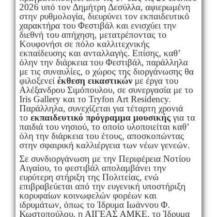
2026 υπό τον Δημήτρη Δεσύλλα, αφιερωμένη
στην ρυθμολογία, διευρύνει τον εκπαιδευτικό
χαρακτήρα του Φεστιβάλ και ενισχύει την
διεθνή του απήχηση, μετατρέποντας το
Κουφονήσι σε πόλο καλλιτεχνικής
εκπαίδευσης και ανταλλαγής. Επίσης, καθ’
όλην την διάρκεια του Φεστιβάλ, παράλληλα
με τις συναυλίες, ο χώρος της διοργάνωσης θα
φιλοξενεί
έκθεση εικαστικών
με έργα του
Αλέξανδρου Σιμόπουλου, σε συνεργασία με το
Iris Gallery και το Tryfon Art Residency.
Παράλληλα, συνεχίζεται για τέταρτη χρονιά
το
εκπαιδευτικό πρόγραμμα μουσικής
για τα
παιδιά του νησιού, το οποίο υλοποιείται καθ’
όλη την διάρκεια του έτους, αποσκοπώντας
στην σφαιρική καλλιέργεια των νέων γενεών.
Σε συνδιοργάνωση με την Περιφέρεια Νοτίου
Αιγαίου, το φεστιβάλ απολαμβάνει την
ευρύτερη στήριξη της Πολιτείας, ενώ
επιβραβεύεται από την ευγενική υποστήριξη
κορυφαίων κοινωφελών φορέων και
ιδρυμάτων, όπως το Ίδρυμα Ιωάννου Φ.
Κωστοπούλου, η ΑΙΓΕΑΣ ΑΜΚΕ, το Ίδρυμα