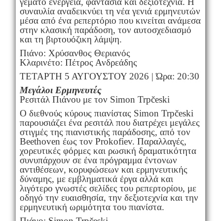
γεμάτο ενέργεια, φαντασία και δεξιοτεχνία. Η
συναυλία αναδεικνύει τη νέα γενιά ερμηνευτών
μέσα από ένα ρεπερτόριο που κινείται ανάμεσα
στην κλασική παράδοση, τον αυτοσχεδιασμό
και τη βιρτουόζικη λάμψη.
Πιάνο: Χρύσανθος Θεριανός
Κλαρινέτο: Πέτρος Ανδρεάδης
ΤΕΤΑΡΤΗ 5 ΑΥΓΟΥΣΤΟΥ 2026 | Ώρα: 20:30
Μεγάλοι Ερμηνευτές
Ρεσιτάλ Πιάνου με τον Simon Trpčeski
Ο διεθνούς κύρους πιανίστας Simon Trpčeski
παρουσιάζει ένα ρεσιτάλ που διατρέχει μεγάλες
στιγμές της πιανιστικής παράδοσης, από τον
Beethoven έως τον Prokofiev. Παραλλαγές,
χορευτικές φόρμες και ρωσική δραματικότητα
συνυπάρχουν σε ένα πρόγραμμα έντονων
αντιθέσεων, κορυφώσεων και ερμηνευτικής
δύναμης, με εμβληματικά έργα αλλά και
λιγότερο γνωστές σελίδες του ρεπερτορίου, με
οδηγό την ευαισθησία, την δεξιοτεχνία και την
ερμηνευτική ωριμότητα του πιανίστα.
Πιάνο: Simon Trpčeski