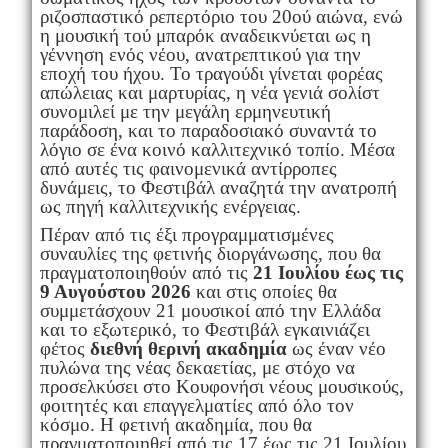
ριζοσπαστικό ρεπερτόριο του 20ού αιώνα, ενώ
η μουσική τού μπαρόκ αναδεικνύεται ως η
γέννηση ενός νέου, ανατρεπτικού για την
εποχή του ήχου. Το τραγούδι γίνεται φορέας
απώλειας και μαρτυρίας, η νέα γενιά σολίστ
συνομιλεί με την μεγάλη ερμηνευτική
παράδοση, και το παραδοσιακό συναντά το
λόγιο σε ένα κοινό καλλιτεχνικό τοπίο. Μέσα
από αυτές τις φαινομενικά αντίρροπες
δυνάμεις, το Φεστιβάλ αναζητά την ανατροπή
ως πηγή καλλιτεχνικής ενέργειας.
Πέραν από τις έξι προγραμματισμένες
συναυλίες της φετινής διοργάνωσης, που θα
πραγματοποιηθούν από τις
21 Ιουλίου έως τις
9 Αυγούστου 2026
και στις οποίες θα
συμμετάσχουν 21 μουσικοί από την Ελλάδα
και το εξωτερικό, το Φεστιβάλ εγκαινιάζει
φέτος
διεθνή θερινή ακαδημία
ως έναν νέο
πυλώνα της νέας δεκαετίας, με στόχο να
προσελκύσει στο Κουφονήσι νέους μουσικούς,
φοιτητές και επαγγελματίες από όλο τον
κόσμο. Η φετινή ακαδημία, που θα
πραγματοποιηθεί από τις 17 έως τις 21 Ιουλίου