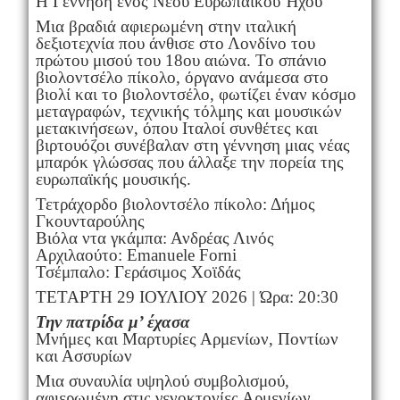
Η Γέννηση ενός Νέου Ευρωπαϊκού Ήχου
Μια βραδιά αφιερωμένη στην ιταλική
δεξιοτεχνία που άνθισε στο Λονδίνο του
πρώτου μισού του 18ου αιώνα. Το σπάνιο
βιολοντσέλο πίκολο, όργανο ανάμεσα στο
βιολί και το βιολοντσέλο, φωτίζει έναν κόσμο
μεταγραφών, τεχνικής τόλμης και μουσικών
μετακινήσεων, όπου Ιταλοί συνθέτες και
βιρτουόζοι συνέβαλαν στη γέννηση μιας νέας
μπαρόκ γλώσσας που άλλαξε την πορεία της
ευρωπαϊκής μουσικής.
Τετράχορδο βιολοντσέλο πίκολο: Δήμος
Γκουνταρούλης
Βιόλα ντα γκάμπα: Ανδρέας Λινός
Αρχιλαούτο: Emanuele Forni
Τσέμπαλο: Γεράσιμος Χοϊδάς
ΤΕΤΑΡΤΗ 29 ΙΟΥΛΙΟΥ 2026 | Ώρα: 20:30
Την πατρίδα μ’ έχασα
Μνήμες και Μαρτυρίες Αρμενίων, Ποντίων
και Ασσυρίων
Μια συναυλία υψηλού συμβολισμού,
αφιερωμένη στις γενοκτονίες Αρμενίων,