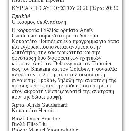
ΚΥΡΙΑΚΗ 9 ΑΥΓΟΥΣΤΟΥ 2026 | Ώρα: 20:30
Epokhé
Ο Κόσμος σε Αναστολή
Η κορυφαία Γαλλίδα αρπίστα Anaïs
Gaudemard συμπράττει με το διάσημο
Κουαρτέτο Hermès σε ένα πρόγραμμα για άρπα
και έγχορδα που κινείται ανάμεσα στην
λεπτότητα, την εσωτερικότητα και την
συνύπαρξη δύο διαφορετικών ηχητικών
κόσμων. Από τον Debussy και τον Tournier
έως τον Smetana και τον Golubev, η συναυλία
αντλεί τον τίτλο της από την φιλοσοφική
έννοια της Epokhé, δηλαδή την αναστολή της
άμεσης κρίσης και την παύση που επιτρέπει
στον ακροατή να επεξεργαστεί την ανατροπή
πριν της δώσει μορφή.
Άρπα: Anaïs Gaudemard
Κουαρτέτο Hermès:
Βιολί: Omer Bouchez
Βιολί: Elise Liu
Βιόλα: Manuel Vioque-Judde