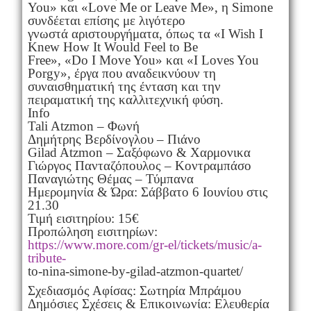
You» και «Love Me or Leave Me», η Simone
συνδέεται επίσης με λιγότερο
γνωστά αριστουργήματα, όπως τα «I Wish I
Knew How It Would Feel to Be
Free», «Do I Move You» και «I Loves You
Porgy», έργα που αναδεικνύουν τη
συναισθηματική της ένταση και την
πειραματική της καλλιτεχνική φύση.
Ιnfo
Tali Atzmon – Φωνή
Δημήτρης Βερδίνογλου – Πιάνο
Gilad Atzmon – Σαξόφωνο & Χαρμονικα
Γιώργος Πανταζόπουλος – Κοντραμπάσο
Παναγιώτης Θέμας – Τύμπανα
Ημερομηνία & Ώρα: Σάββατο 6 Ιουνίου στις
21.30
Τιμή εισιτηρίου: 15€
Προπώληση εισιτηρίων:
https://www.more.com/gr-el/tickets/music/a-
tribute-
to-nina-simone-by-gilad-atzmon-quartet/
Σχεδιασμός Αφίσας: Σωτηρία Μπράμου
Δημόσιες Σχέσεις & Επικοινωνία: Ελευθερία