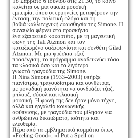
Το Σάββατο 6 Ιουνίου στις 21.30, το κοινό
καλείται σε μια οικεία μουσική
εμπειρία, όπου οι ερμηνείες μεταφέρουν την
ένταση, την πολιτική φλόγα και τη
βαθιά καλλιτεχνική ευαισθησία της Simone. Η
συναυλία φέρνει στο προσκήνιο
ένα εξαιρετικό κουαρτέτο, με τη μαγευτική
φωνή της Tali Atzmon και τον
καταξιωμένο σαξοφωνίστα και συνθέτη Gilad
Atzmon. Με μια φρέσκια τζαζ
προσέγγιση, το πρόγραμμα αναδεικνύει τόσο
τα κλασικά όσο και τα λιγότερο
γνωστά τραγούδια της Simone.
Η Nina Simone (1933–2003) υπήρξε
πιανίστρια, τραγουδίστρια και συνθέτρια,
με μοναδική ικανότητα να συνδυάζει τζαζ,
μπλουζ, σόουλ και κλασική
μουσική. Η φωνή της δεν ήταν μόνο τέχνη,
αλλά και εργαλείο κοινωνικής
αφύπνισης, με τραγούδια που μίλησαν για
ανθρώπινα δικαιώματα, ισότητα και
ελευθερία.
Πέρα από τα εμβληματικά κομμάτια όπως
«Feeling Good», «I Put a Spell on