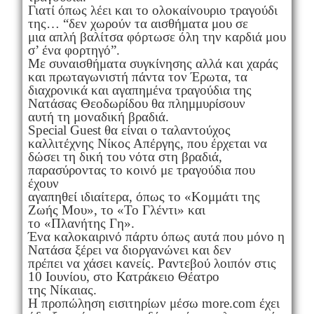
Γιατί όπως λέει και το ολοκαίνουριο τραγούδι
της… “δεν χωρούν τα αισθήματα μου σε
μια απλή βαλίτσα φόρτωσε όλη την καρδιά μου
σ’ ένα φορτηγό”.
Με συναισθήματα συγκίνησης αλλά και χαράς
και πρωταγωνιστή πάντα τον Έρωτα, τα
διαχρονικά και αγαπημένα τραγούδια της
Νατάσας Θεοδωρίδου θα πλημμυρίσουν
αυτή τη μοναδική βραδιά.
Special Guest θα είναι ο ταλαντούχος
καλλιτέχνης Νίκος Απέργης, που έρχεται να
δώσει τη δική του νότα στη βραδιά,
παρασύροντας το κοινό με τραγούδια που
έχουν
αγαπηθεί ιδιαίτερα, όπως το «Κομμάτι της
Ζωής Μου», το «Το Γλέντι» και
το «Πλανήτης Γη».
Ένα καλοκαιρινό πάρτυ όπως αυτά που μόνο η
Νατάσα ξέρει να διοργανώνει και δεν
πρέπει να χάσει κανείς. Ραντεβού λοιπόν στις
10 Ιουνίου, στο Κατράκειο Θέατρο
της Νίκαιας.
Η προπώληση εισιτηρίων μέσω more.com έχει