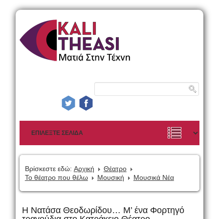
Βρίσκεστε εδώ:
Αρχική
Θέατρο
Το θέατρο που θέλω
Μουσική
Μουσικά Νέα
Η Νατάσα Θεοδωρίδου… Μ’ ένα Φορτηγό