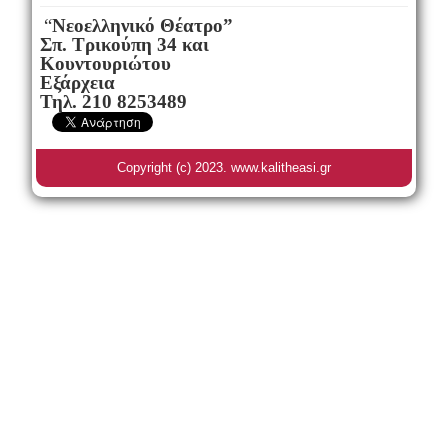
“
Νεοελληνικό Θέατρο”
Σπ. Τρικούπη 34 και
Κουντουριώτου
Εξάρχεια
Τηλ. 210 8253489
Copyright (c) 2023. www.kalitheasi.gr