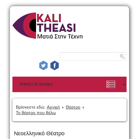
Βρίσκεστε εδώ:
Αρχική
Θέατρο
Το θέατρο που θέλω
Νεοελληνικό Θέατρο