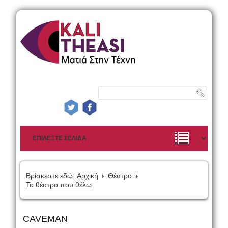
Βρίσκεστε εδώ:
Αρχική
Θέατρο
Το θέατρο που θέλω
CAVEMAΝ