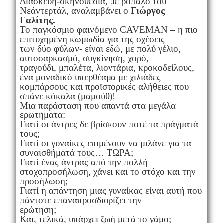
Διασκευή-σκηνοθεσία, με ρόπαλο του
Νεάντερτάλ, αναλαμβάνει ο
Γιώργος
Γαλίτης.
Το παγκόσμιο φαινόμενο CAVEMAN – η πιο
επιτυχημένη κωμωδία για της σχέσεις
των δύο φύλων- είναι εδώ, με πολύ γέλιο,
αυτοσαρκασμό, συγκίνηση, χορό,
τραγούδι, μπαλέτα, λιοντάρια, κροκοδείλους,
ένα μοναδικό υπερθέαμα με χιλιάδες
κομπάρσους και προϊστορικές αλήθειες που
σπάνε κόκαλα (μαμούθ)!
Μια παράσταση που απαντά στα μεγάλα
ερωτήματα:
Γιατί οι άντρες δε βρίσκουν ποτέ τα πράγματά
τους;
Γιατί οι γυναίκες επιμένουν να μιλάνε για τα
συναισθήματά τους… ΤΩΡΑ;
Γιατί ένας άντρας από την πολλή
στοχοπροσήλωση, χάνει και το στόχο και την
προσήλωση;
Γιατί η απάντηση μιας γυναίκας είναι αυτή που
πάντοτε επαναπροσδιορίζει την
ερώτηση;
Και, τελικά, υπάρχει ζωή μετά το γάμο;