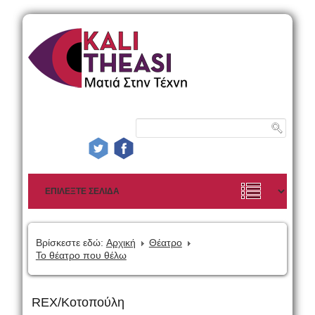
Βρίσκεστε εδώ:
Αρχική
Θέατρο
Το θέατρο που θέλω
REX/Κοτοπούλη