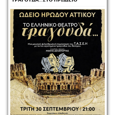
𝝩𝝦𝝖𝝘𝝤𝝪𝝙𝝖...𝝨𝝩𝝤 𝝜𝝦𝝮𝝙𝝚𝝞𝝤