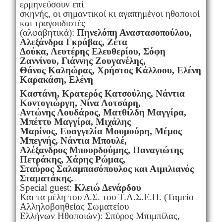
ερμηνεύσουν επί
σκηνής, οι σημαντικοί κι αγαπημένοι ηθοποιοί
και τραγουδιστές
(αλφαβητικά):
Πηνελόπη Αναστασοπούλου,
Αλεξάνδρα Γκράβας, Ζέτα
Δούκα, Λευτέρης Ελευθερίου, Σόφη
Ζαννίνου, Γιάννης Ζουγανέλης,
Θάνος Καληώρας, Χρήστος Κάλλοου, Ελένη
Καρακάση, Ελένη
Καστάνη, Κρατερός Κατσούλης, Νάντια
Κοντογιώργη, Νίνα Λοτσάρη,
Αντώνης Λουδάρος, Ματθίλδη Μαγγίρα,
Μπέττυ Μαγγίρα, Μιχάλης
Μαρίνος, Ευαγγελία Μουμούρη, Μέμος
Μπεγνής, Νάντια Μπουλέ,
Αλέξανδρος Μπουρδούμης, Παναγιώτης
Πετράκης, Χάρης Ρώμας,
Σταύρος Σαλαμπασόπουλος και Αιμιλιανός
Σταματάκης.
Special guest:
Κλειώ Δενάρδου
Και τα μέλη του Δ.Σ. του Τ.Α.Σ.Ε.Η. (Ταμείο
Αλληλοβοηθείας Σωματείου
Ελλήνων Ηθοποιών): Σπύρος Μπιμπίλας,