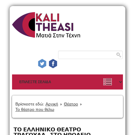
Βρίσκεστε εδώ:
Αρχική
Θέατρο
Το θέατρο που θέλω
𝝩𝝤 𝝚𝝠𝝠𝝜𝝢𝝞𝝟𝝤 𝝝𝝚𝝖𝝩𝝦𝝤