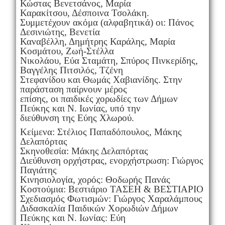
Κώστας Βενετσάνος, Μαρία
Καρακίτσου, Δέσποινα Τσολάκη.
Συμμετέχουν ακόμα (αλφαβητικά) οι: Πάνος
Δεσινιώτης, Βενετία
Καναβέλλη, Δημήτρης Καράλης, Μαρία
Κοσμάτου, Ζωή-Στέλλα
Νικολάου, Εύα Σταμάτη, Σπύρος Πινκερίδης,
Βαγγέλης Πιτσιλός, Τζένη
Στεφανίδου και Θωμάς Χαβιανίδης. Στην
παράσταση παίρνουν μέρος
επίσης, οι παιδικές χορωδίες των Δήμων
Πεύκης και Ν. Ιωνίας, υπό την
διεύθυνση της Εύης Χλωρού.
Κείμενα: Στέλιος Παπαδόπουλος, Μάκης
Δελαπόρτας
Σκηνοθεσία: Μάκης Δελαπόρτας
Διεύθυνση ορχήστρας, ενορχήστρωση: Γιώργος
Παγιάτης
Κινησιολογία, χορός: Θοδωρής Πανάς
Κοστούμια: Βεστιάριο ΤΑΣΕΗ & ΒΕΣΤΙΑΡΙΟ
Σχεδιασμός Φωτισμών: Γιώργος Χαραλάμπους
Διδασκαλία Παιδικών Χορωδιών Δήμων
Πεύκης και Ν. Ιωνίας: Εύη