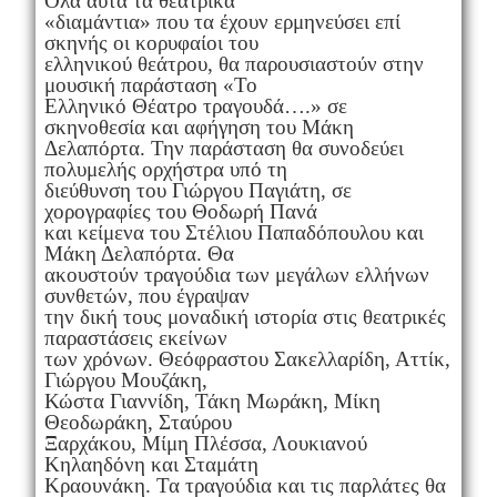
Όλα αυτά τα θεατρικά
«διαμάντια» που τα έχουν ερμηνεύσει επί
σκηνής οι κορυφαίοι του
ελληνικού θεάτρου, θα παρουσιαστούν στην
μουσική παράσταση «Το
Ελληνικό Θέατρο τραγουδά….» σε
σκηνοθεσία και αφήγηση του Μάκη
Δελαπόρτα. Την παράσταση θα συνοδεύει
πολυμελής ορχήστρα υπό τη
διεύθυνση του Γιώργου Παγιάτη, σε
χορογραφίες του Θοδωρή Πανά
και κείμενα του Στέλιου Παπαδόπουλου και
Μάκη Δελαπόρτα. Θα
ακουστούν τραγούδια των μεγάλων ελλήνων
συνθετών, που έγραψαν
την δική τους μοναδική ιστορία στις θεατρικές
παραστάσεις εκείνων
των χρόνων. Θεόφραστου Σακελλαρίδη, Αττίκ,
Γιώργου Μουζάκη,
Κώστα Γιαννίδη, Τάκη Μωράκη, Μίκη
Θεοδωράκη, Σταύρου
Ξαρχάκου, Μίμη Πλέσσα, Λουκιανού
Κηλαηδόνη και Σταμάτη
Κραουνάκη. Τα τραγούδια και τις παρλάτες θα