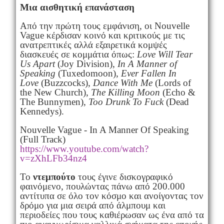
Μια αισθητική επανάσταση
Από την πρώτη τους εμφάνιση, οι Nouvelle
Vague κέρδισαν κοινό και κριτικούς με τις
ανατρεπτικές αλλά εξαιρετικά κομψές
διασκευές σε κομμάτια όπως:
Love Will Tear
Us Apart
(Joy Division),
In A Manner of
Speaking
(Tuxedomoon),
Ever Fallen In
Love
(Buzzcocks),
Dance With Me
(Lords of
the New Church),
The Killing Moon
(Echo &
The Bunnymen),
Too Drunk To Fuck
(Dead
Kennedys).
Nouvelle Vague - In A Manner Of Speaking
(Full Track)
https://www.youtube.com/watch?
v=zXhLFb34nz4
Το
ντεμπούτο
τους έγινε δισκογραφικό
φαινόμενο, πουλώντας πάνω από 200.000
αντίτυπα σε όλο τον κόσμο και ανοίγοντας τον
δρόμο για μια σειρά από άλμπουμ και
περιοδείες που τους καθιέρωσαν ως ένα από τα