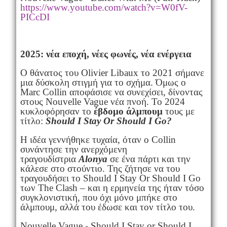
https://www.youtube.com/watch?
v=W0fV-
PICcDI
2025: νέα εποχή, νέες φωνές, νέα ενέργεια
Ο θάνατος του Olivier Libaux το 2021 σήμανε
μια δύσκολη στιγμή για το σχήμα. Όμως ο
Marc Collin αποφάσισε να συνεχίσει, δίνοντας
στους Nouvelle Vague νέα πνοή. Το 2024
κυκλοφόρησαν το
έβδομο άλμπουμ
τους με
τίτλο:
Should I Stay Or Should I Go?
Η ιδέα γεννήθηκε τυχαία, όταν ο Collin
συνάντησε την ανερχόμενη
τραγουδίστρια
Alonya
σε ένα πάρτι και την
κάλεσε στο στούντιο. Της ζήτησε να του
τραγουδήσει το Should I Stay Or Should I Go
των The Clash – και η ερμηνεία της ήταν τόσο
συγκλονιστική, που όχι μόνο μπήκε στο
άλμπουμ, αλλά του έδωσε και τον τίτλο του.
Nouvelle Vague - Should I Stay or Should I