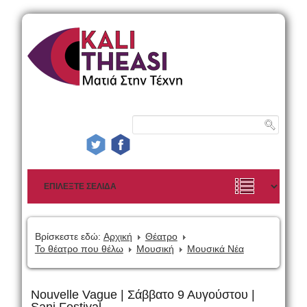
Βρίσκεστε εδώ:
Αρχική
Θέατρο
Το θέατρο που θέλω
Μουσική
Μουσικά Νέα
Nouvelle Vague | Σάββατο 9 Αυγούστου |