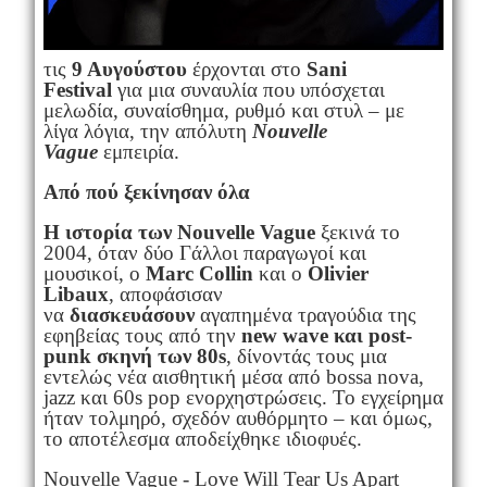
τις
9 Αυγούστου
έρχονται στο
Sani
Festival
για μια συναυλία που υπόσχεται
μελωδία, συναίσθημα, ρυθμό και στυλ – με
λίγα λόγια, την απόλυτη
Nouvelle
Vague
εμπειρία.
Από πού ξεκίνησαν όλα
Η ιστορία των Nouvelle Vague
ξεκινά το
2004, όταν δύο Γάλλοι παραγωγοί και
μουσικοί, ο
Marc Collin
και ο
Olivier
Libaux
, αποφάσισαν
να
διασκευάσουν
αγαπημένα τραγούδια της
εφηβείας τους από την
new wave και post-
punk σκηνή των 80s
, δίνοντάς τους μια
εντελώς νέα αισθητική μέσα από bossa nova,
jazz και 60s pop ενορχηστρώσεις. Το εγχείρημα
ήταν τολμηρό, σχεδόν αυθόρμητο – και όμως,
το αποτέλεσμα αποδείχθηκε ιδιοφυές.
Nouvelle Vague - Love Will Tear Us Apart