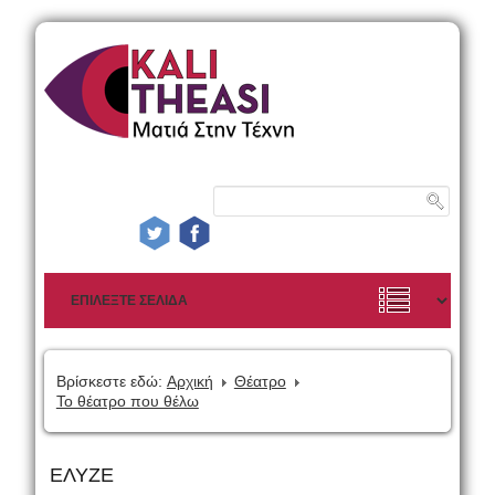
Βρίσκεστε εδώ:
Αρχική
Θέατρο
Το θέατρο που θέλω
ΕΛΥΖΕ